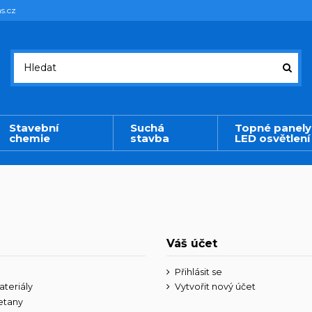
s.cz
Stavební
Suchá
Topné panely
chemie
stavba
LED osvětlení
Váš účet
Přihlásit se
ateriály
Vytvořit nový účet
etany