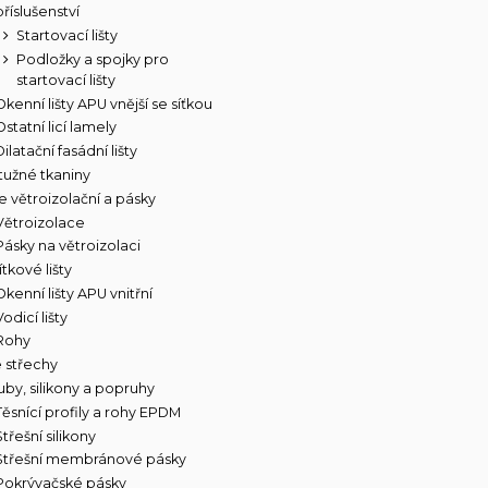
příslušenství
Startovací lišty
Podložky a spojky pro
startovací lišty
Okenní lišty APU vnější se síťkou
Ostatní licí lamely
Dilatační fasádní lišty
tužné tkaniny
e větroizolační a pásky
Větroizolace
Pásky na větroizolaci
tkové lišty
Okenní lišty APU vnitřní
Vodicí lišty
Rohy
e střechy
uby, silikony a popruhy
Těsnící profily a rohy EPDM
Střešní silikony
Střešní membránové pásky
Pokrývačské pásky