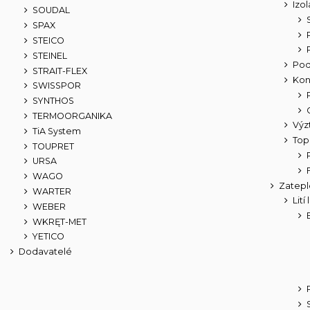
Izol
SOUDAL
SPAX
STEICO
STEINEL
Pod
STRAIT-FLEX
Kon
SWISSPOR
SYNTHOS
TERMOORGANIKA
Výz
TiA System
Top
TOUPRET
URSA
WAGO
Zatepl
WARTER
Lití
WEBER
WKRĘT-MET
YETICO
Dodavatelé