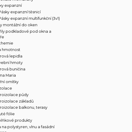
ky expanzní
Pásky expanzní těsnicí
Pásky expanzní multifunkční (3v1)
y montážní do oken
fily podkladové pod okna a
ře
 chemie
a hmotnost
rová lepidla
vební hmoty
rová buničina
na Maria
třní omítky
zolace
roizolace půdy
roizolace základů
roizolace balkonu, terasy
té fólie
lňkové produkty
 na polystyren, vlnu a fasádní