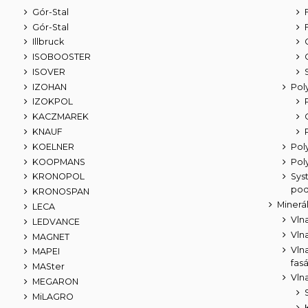
Gór-Stal
Gór-Stal
Illbruck
ISOBOOSTER
ISOVER
IZOHAN
Pol
IZOKPOL
KACZMAREK
KNAUF
KOELNER
Pol
KOOPMANS
Pol
KRONOPOL
Sys
pod
KRONOSPAN
Minerál
LECA
Vln
LEDVANCE
Vln
MAGNET
Vln
MAPEI
fas
MASter
Vln
MEGARON
MiLAGRO