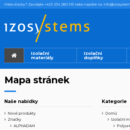
Máte otázky? Zavolejte +420 234 280 913 nebo napište na: info@izosystem
Izolační
Izolační
materiály
doplňky
Mapa stránek
Naše nabídky
Kategorie
Nové produkty
Domů
Značky
Izolační m
ALPHADAM
Polyur