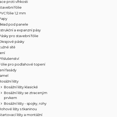
ace proti vlhkosti
Stavební fólie
PVC fólie 1,2 mm
Papy
kład pod panele
strukční a expanzní pásy
Pásky pro stavební fólie
Okrajové pásky
tužné sítě
ení
Příslušenství
Fólie pro podlahové topení
ení fasády
 lamel
Bosážní lišty
Bosážní lišty klasické
Bosážní lišty se ztraceným
prvkem
Bosážní lišty - spojky, rohy
Rohové lišty s tkaninou
Startovací lišty a montážní