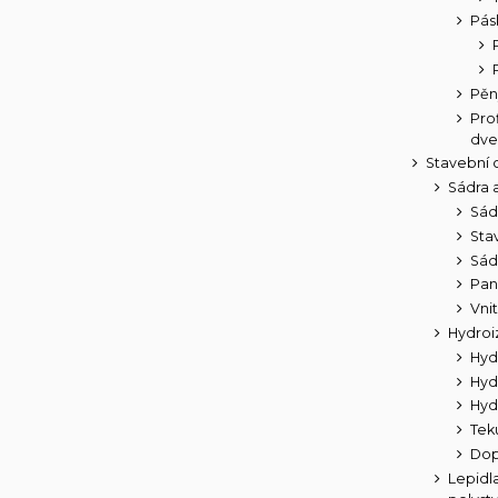
Pás
Pěn
Pro
dve
Stavební
Sádra 
Sád
Sta
Sád
Pan
Vni
Hydroi
Hyd
Hyd
Hyd
Teku
Dop
Lepidla