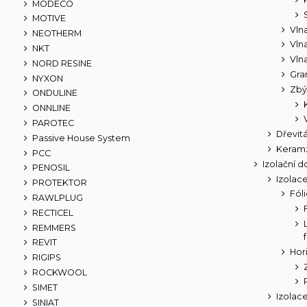
MODECO
MOTIVE
Vln
NEOTHERM
Vln
NKT
Vln
NORD RESINE
Gra
NYXON
Zbý
ONDULINE
ONNLINE
PAROTEC
Dřevitá
Passive House System
Keramz
PCC
Izolační d
PENOSIL
Izolac
PROTEKTOR
Fól
RAWLPLUG
RECTICEL
REMMERS
REVIT
Hor
RIGIPS
ROCKWOOL
SIMET
Izolac
SINIAT