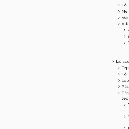
Fóli
Me
Vst
Asf
Izolac
Tep
Fól
Lep
Pás
Pás
tep