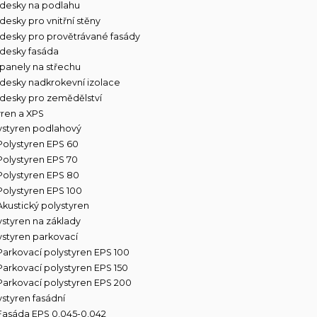
 desky na podlahu
desky pro vnitřní stěny
 desky pro provětrávané fasády
 desky fasáda
 panely na střechu
 desky nadkrokevní izolace
 desky pro zemědělství
yren a XPS
ystyren podlahový
Polystyren EPS 60
Polystyren EPS 70
Polystyren EPS 80
Polystyren EPS 100
Akustický polystyren
ystyren na základy
ystyren parkovací
Parkovací polystyren EPS 100
Parkovací polystyren EPS 150
Parkovací polystyren EPS 200
ystyren fasádní
Fasáda EPS 0,045-0,042