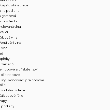
Stupňovitá izolace
a na podlahu
a garážová
a na střechu
nulovaná vlna
vající
Krbová vlna
Ventilační vlna
 vlna
it
oplňky
e základů
ie nopové a příslušenství
Fólie nopové
Listy ukončovací pre nopové
fólie
izontální izolace
Základové fólie
Papy
e podlahy