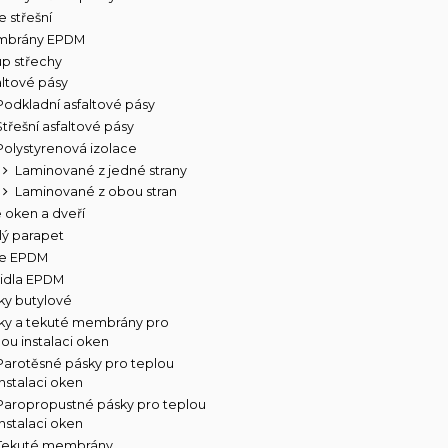
e střešní
mbrány EPDM
up střechy
altové pásy
Podkladní asfaltové pásy
Střešní asfaltové pásy
Polystyrenová izolace
Laminované z jedné strany
Laminované z obou stran
e oken a dveří
lý parapet
ie EPDM
idla EPDM
ky butylové
ky a tekuté membrány pro
lou instalaci oken
Parotěsné pásky pro teplou
instalaci oken
Paropropustné pásky pro teplou
instalaci oken
Tekuté membrány