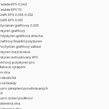
Fasáda EPS 0,040
Fasáda EPS 70
Grafit EPS 0,033-0,032
Grafit EPS 0,031
Styropian grafitowy 0,033
ystyren grafitový
Polystyren grafitová střecha
Grafitový fasádní polystyren
Pochytřan grafitový základ
ystyren mezi krokve
ystyren extrudovaný XPS
témový polystyren pro
lahové vytápění
ní vlna
a akustická
a na fasády
a pro zateplení provětrávaných
ád
a pro izolaci podkroví
Skleněná vlna
Kamenná vlna