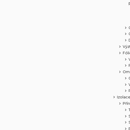
Výz
Fóli
Omí
Izolac
Přír