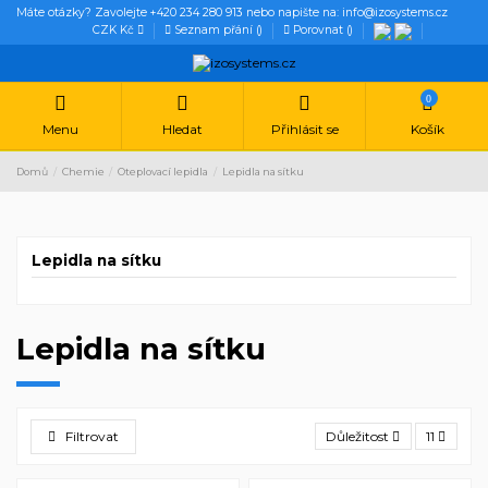
Máte otázky? Zavolejte +420 234 280 913 nebo napište na: info@izosystems.cz
CZK Kč
Seznam přání (
)
Porovnat (
)
0
Menu
Hledat
Přihlásit se
Košík
Domů
Chemie
Oteplovací lepidla
Lepidla na sítku
Lepidla na sítku
Lepidla na sítku
Filtrovat
Důležitost
11