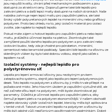
jsou nejvyšší kvality, chrání před mechanickým poškozením a jsou
dostupná za atraktivní ceny. Doporučujeme také bílé lepidlo pro
zalévání pletiva a další lepicí malty dostupné na našich stránkách. Naše
nabídka zahrnuje nejen lepicí maltu pro zapuštění pletiva, ale také
široký výběr polyuretanových lepidel na minerální vlnu nebo grafitový
polystyren. Proto bez ohledu na to, jaký izolační materiál pro izolaci
zvolíte, zde najdete to nejlepší lepidlo.
Pokud máte zájem o hotové lepidlo pro zapuštění pletiva nebo lepicí
maltu, je důležitá účinnost lepidla na pletivo. Zkontrolujte také
zamýšlené použití daného lepidla pro polystyren a pro zalévání nebo
izolování budov, tedy zda je vhodné pro pórobeton, minerální,
cementové nebo keramické podklady. Speciální bílé lepidlo na síťovinu ze
skleněných vláken by bylo také dobrou volbou, stejně jako sáček s
lepidlem na síť.
Izolační systémy - nejlepší lepidlo pro
polystyrénovou síť
Lepidla pro lepení armovací síťoviny jsou nezbytným prvkem
zateplovacího systému, stejně jako lepidla pro lepení polystyrenových
desek. Toto
lepidlo na polystyren
a síťovinu by ji mělo trvale přilepit na
požadované místo. Jeho hlavním úkolem je zapuštění výztužné sítě, ale
než začnete síťku lepit na polystyren, měli byste zkontrolovat její
parametry. Důležitá je účinnost lepidla pro zapuštění pletiva, díky
čemuž je lepení pletiva na polystyren ekonomičtější. V našem obchodě
najdete obrovský výběr izolačních lepidel, která by měla být aplikována
v tenké vrstvě. Takové univerzální lepidlo na polystyren a síťovinu by
mělo být odolné vůči nepříznivým povětrnostním podmínkám. Dobré