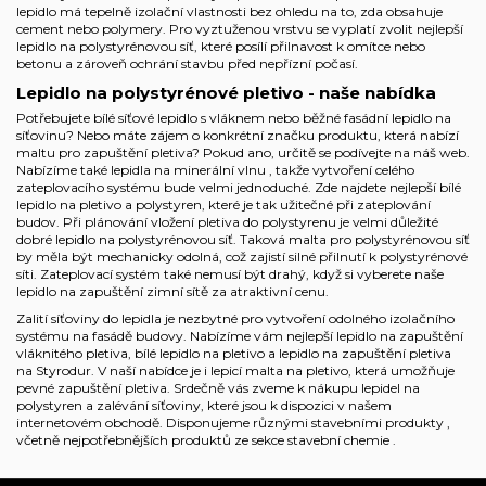
lepidlo má tepelně izolační vlastnosti bez ohledu na to, zda obsahuje
cement nebo polymery. Pro vyztuženou vrstvu se vyplatí zvolit nejlepší
lepidlo na polystyrénovou síť, které posílí přilnavost k omítce nebo
betonu a zároveň ochrání stavbu před nepřízní počasí.
Lepidlo na polystyrénové pletivo - naše nabídka
Potřebujete bílé síťové lepidlo s vláknem nebo běžné fasádní lepidlo na
síťovinu? Nebo máte zájem o konkrétní značku produktu, která nabízí
maltu pro zapuštění pletiva? Pokud ano, určitě se podívejte na náš web.
Nabízíme také
lepidla na minerální vlnu
, takže vytvoření celého
zateplovacího systému bude velmi jednoduché. Zde najdete nejlepší bílé
lepidlo na pletivo a polystyren, které je tak užitečné při zateplování
budov. Při plánování vložení pletiva do polystyrenu je velmi důležité
dobré lepidlo na polystyrénovou síť. Taková malta pro polystyrénovou síť
by měla být mechanicky odolná, což zajistí silné přilnutí k polystyrénové
síti. Zateplovací systém také nemusí být drahý, když si vyberete naše
lepidlo na zapuštění zimní sítě za atraktivní cenu.
Zalití síťoviny do lepidla je nezbytné pro vytvoření odolného izolačního
systému na fasádě budovy. Nabízíme vám nejlepší lepidlo na zapuštění
vláknitého pletiva, bílé lepidlo na pletivo a lepidlo na zapuštění pletiva
na Styrodur. V naší nabídce je i lepicí malta na pletivo, která umožňuje
pevné zapuštění pletiva. Srdečně vás zveme k nákupu lepidel na
polystyren a zalévání síťoviny, které jsou k dispozici v našem
internetovém obchodě. Disponujeme různými
stavebními produkty
,
včetně nejpotřebnějších produktů ze sekce
stavební chemie
.