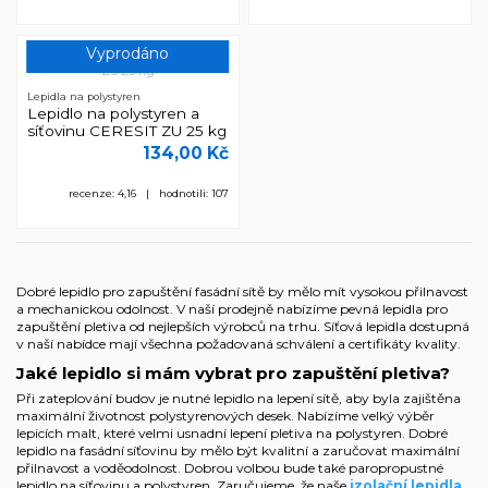
Vyprodáno
Lepidla na polystyren
Lepidlo na polystyren a
síťovinu CERESIT ZU 25 kg
134,00 Kč
recenze: 4,16 | hodnotili: 107
Dobré lepidlo pro zapuštění fasádní sítě by mělo mít vysokou přilnavost
a mechanickou odolnost. V naší prodejně nabízíme pevná lepidla pro
zapuštění pletiva od nejlepších výrobců na trhu. Síťová lepidla dostupná
v naší nabídce mají všechna požadovaná schválení a certifikáty kvality.
Jaké lepidlo si mám vybrat pro zapuštění pletiva?
Při zateplování budov je nutné lepidlo na lepení sítě, aby byla zajištěna
maximální životnost polystyrenových desek. Nabízíme velký výběr
lepicích malt, které velmi usnadní lepení pletiva na polystyren. Dobré
lepidlo na fasádní síťovinu by mělo být kvalitní a zaručovat maximální
přilnavost a voděodolnost. Dobrou volbou bude také paropropustné
lepidlo na síťovinu a polystyren. Zaručujeme, že naše
izolační lepidla