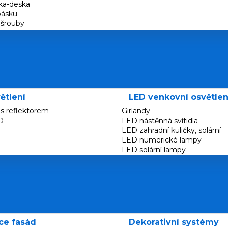
ka-deska
pásku
šrouby
ětlení
LED venkovní osvětlen
a s reflektorem
Girlandy
D
LED nástěnná svítidla
LED zahradní kuličky, solární
LED numerické lampy
LED solární lampy
ce fasád
Dekorativní systémy