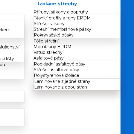
Izolace střechy
Příruby, silikony a popruhy
Těsnící profily a rohy EPDM
Střešní silikony
Střešní membránové pásky
rvkem
Pokrývačské pásky
Fólie střešní
Membrány EPDM
slušenství
Vstup střechy
Asfaltové pásy
cí lišty
Podkladní asfaltové pásy
kou
Střešní asfaltové pásy
Polystyrenová izolace
Laminované z jedné strany
Laminované z obou stran