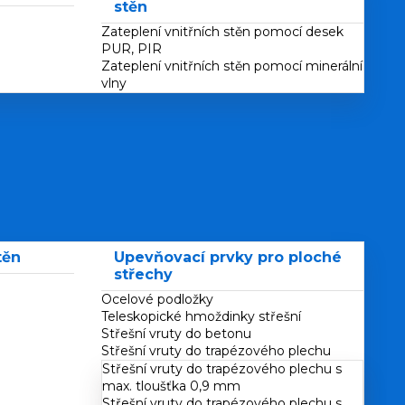
stěn
Zateplení vnitřních stěn pomocí desek
PUR, PIR
Zateplení vnitřních stěn pomocí minerální
vlny
těn
Upevňovací prvky pro ploché
střechy
Ocelové podložky
Teleskopické hmoždinky střešní
Střešní vruty do betonu
Střešní vruty do trapézového plechu
Střešní vruty do trapézového plechu s
max. tloušťka 0,9 mm
Střešní vruty do trapézového plechu s