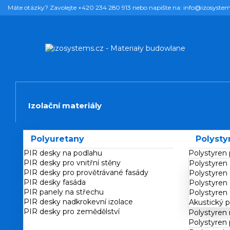
Máte otázky? Zavolejte +420 234 280 913 nebo napište na: info@izosystem
Izolační materiály
Polyuretany
Polysty
PIR desky na podlahu
Polystyren
PIR desky pro vnitřní stěny
Polystyren
PIR desky pro provětrávané fasády
Polystyren
PIR desky fasáda
Polystyren
PIR panely na střechu
Polystyren
PIR desky nadkrokevní izolace
Akustický p
PIR desky pro zemědělství
Polystyren 
Polystyren 