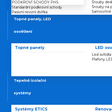
Šrouby des
PODKROVÍ SCHODY PHS
Šrouby na 
Standardní podkrovní schody
Samovrtné 
Pasivní revizní dvířka
Topné panely, LED
osvětlení
Topné panely
LED osv
Led svítidl
Plafony LE
Tepelně izolační
systémy
Systémy ETICS
Renova