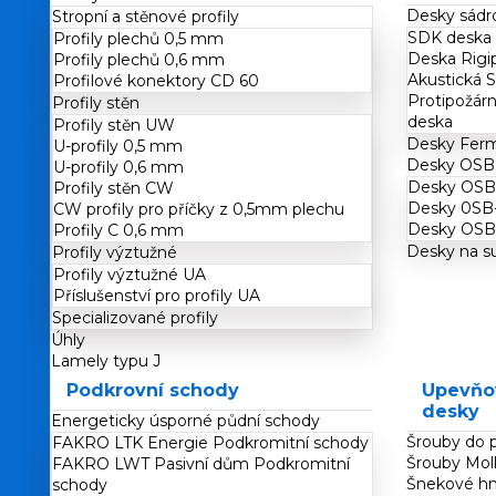
Desky sádr
Stropní a stěnové profily
SDK deska
Profily plechů 0,5 mm
Deska Rig
Profily plechů 0,6 mm
Akustická 
Profilové konektory CD 60
Protipožár
Profily stěn
deska
Profily stěn UW
Desky Ferm
U-profily 0,5 mm
Desky OSB
U-profily 0,6 mm
Desky OSB
Profily stěn CW
Desky 0SB
CW profily pro příčky z 0,5mm plechu
Desky OSB 
Profily C 0,6 mm
Desky na s
Profily výztužné
Profily výztužné UA
Příslušenství pro profily UA
Specializované profily
Úhly
Lamely typu J
Podkrovní schody
Upevňov
desky
Energeticky úsporné půdní schody
Šrouby do 
FAKRO LTK Energie Podkromitní schody
Šrouby Mol
FAKRO LWT Pasivní dům Podkromitní
Šnekové h
schody