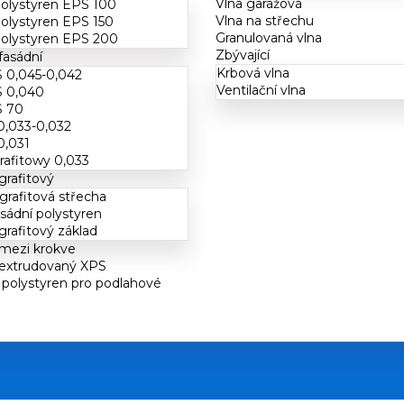
Vlna garážová
polystyren EPS 100
Vlna na střechu
polystyren EPS 150
Granulovaná vlna
polystyren EPS 200
Zbývající
fasádní
Krbová vlna
 0,045-0,042
Ventilační vlna
S 0,040
S 70
0,033-0,032
0,031
rafitowy 0,033
grafitový
grafitová střecha
asádní polystyren
rafitový základ
 mezi krokve
 extrudovaný XPS
polystyren pro podlahové