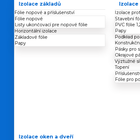
Izolace základů
Izolace
Fólie nopové a příslušenství
Izolace prot
Fólie nopové
Stavební fó
Listy ukončovací pre nopové fólie
PVC fólie 
Papy
Horizontální izolace
Podkład po
Základové fólie
Konstrukční
Papy
Pásky pro s
Okrajové p
Výztužné sí
Topení
Příslušenst
Fólie pro p
Izolace oken a dveří