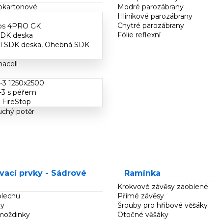
okartonové
Modré parozábrany
Hliníkové parozábrany
Chytré parozábrany
ips 4PRO GK
Fólie reflexní
SDK deska
ní SDK deska, Ohebná SDK
acell
-3 1250x2500
-3 s péřem
FireStop
uchý potěr
ací prvky - Sádrové
Ramínka
Krokvové závěsy zaoblené
plechu
Přímé závěsy
ly
Šrouby pro hřibové věšáky
moždinky
Otočné věšáky