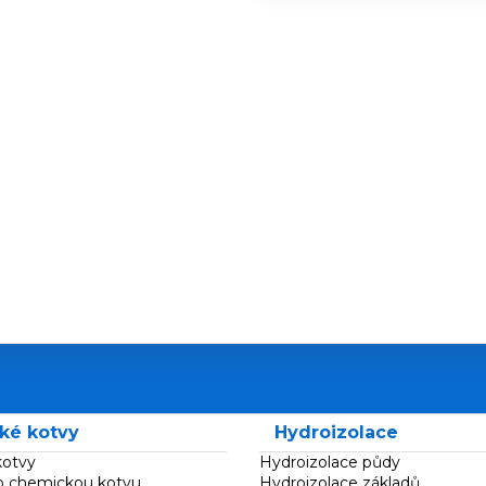
ké kotvy
Hydroizolace
otvy
Hydroizolace půdy
o chemickou kotvu
Hydroizolace základů