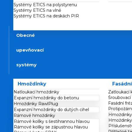
Systémy ETICS na polystyrenu
Systémy ETICS na vlně
Systémy ETICS na deskách PIR
Obecné
upevňovací
systémy
Hmoždinky
Fasádní 
Natloukací hmoždinky
Zatloukací k
Šroubovací 
Expanzní hmoždinky do betonu
Fasádní fré
Hmoždinky RawlPlug
Protipožární
Expanzní hmoždinky do dutých cihel
Hmoždinky 
Rámové hmoždinky
Hmoždinky 
Rámové kolíky s šestihrannou hlavou
Příslušenst
Rámové kolíky se zápustnou hlavou
Přítlačné ta