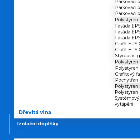
Parkovací 
Parkovací 
Parkovací 
Polystyren 
Fasáda EPS
Fasáda EP
Fasáda EP
Grafit EPS 
Grafit EPS 
Styropian g
Polystyren 
Polystyren 
Grafitový f
Pochytřan g
Polystyren
Polystyren
Systémový 
vytápění
Dřevitá vlna
Izolační doplňky