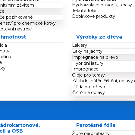
Hydroizolace balkonu, terasy
vnitřním závitem
Tekuté fólie
če
Doplňkové produkty
yče pozinkované
ušenství pro chemické kotvy
otevní nástroje
 hmotnost
Výrobky ze dřeva
idla
Lakiery
moty
Laky na jachty
ičina
Impregnace na dřevo
a
Hybridní lazury
tky
Impregnace
Oleje pro terasy
Základní nátěr, čištění, opravy
Půda pro dřevo
Čištění a opravy
ádrokartonové,
Parotěsné fólie
ll a OSB
Žluté parozábrany