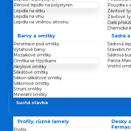
Pěnové lepidlo na polystyren
Pouzdra s 
Lepidla na sítku
Závitové ty
Lepidla na vlnu
Závitové t
Lepidla na vlněnou síťovinu
Další přísl
Chemické k
Barvy a omítky
Sádra a
Penetrace pod omítky
Sádrová lep
Výtahové barvy
Stavební h
Mozaikové omítky
Sádrová bun
Panna Mari
Omítka se třpytkami
Vnitřní omí
Akrylové omítky
Silikátové omítky
Silikon-silikátové omítky
Silikonové omítky
Strojní omítky
Minerální omítky
Suchá stavba
Profily, různé lamely
Desky s
Fermace
Profily