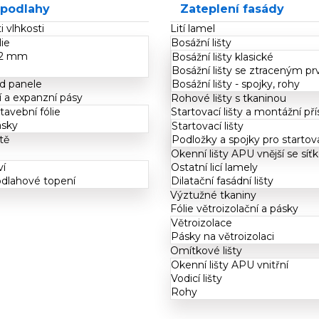
 podlahy
Zateplení fasády
i vlhkosti
Lití lamel
lie
Bosážní lišty
1,2 mm
Bosážní lišty klasické
Bosážní lišty se ztraceným p
d panele
Bosážní lišty - spojky, rohy
 a expanzní pásy
Rohové lišty s tkaninou
tavební fólie
Startovací lišty a montážní pří
ásky
Startovací lišty
tě
Podložky a spojky pro startova
Okenní lišty APU vnější se síť
ví
Ostatní licí lamely
odlahové topení
Dilatační fasádní lišty
Výztužné tkaniny
Fólie větroizolační a pásky
Větroizolace
Pásky na větroizolaci
Omítkové lišty
Okenní lišty APU vnitřní
Vodicí lišty
Rohy