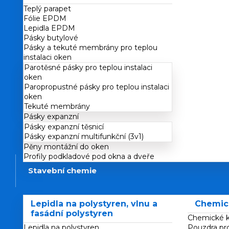
Teplý parapet
Fólie EPDM
Lepidla EPDM
Pásky butylové
Pásky a tekuté membrány pro teplou
instalaci oken
Parotěsné pásky pro teplou instalaci
oken
Paropropustné pásky pro teplou instalaci
oken
Tekuté membrány
Pásky expanzní
Pásky expanzní těsnicí
Pásky expanzní multifunkční (3v1)
Pěny montážní do oken
Profily podkladové pod okna a dveře
Stavební chemie
Lepidla na polystyren, vlnu a
Chemic
fasádní polystyren
Chemické k
Lepidla na polystyren
Pouzdra pr