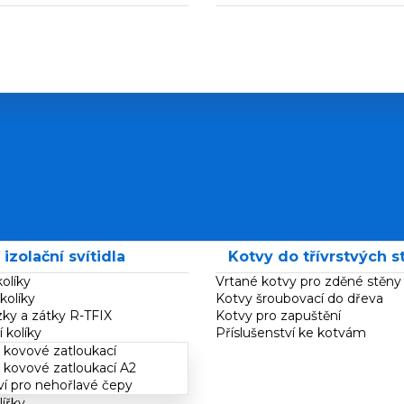
izolační svítidla
Kotvy do třívrstvých s
olíky
Vrtané kotvy pro zděné stěny
kolíky
Kotvy šroubovací do dřeva
zky a zátky R-TFIX
Kotvy pro zapuštění
 kolíky
Příslušenství ke kotvám
kovové zatloukací
kovové zatloukací A2
ví pro nehořlavé čepy
lířky