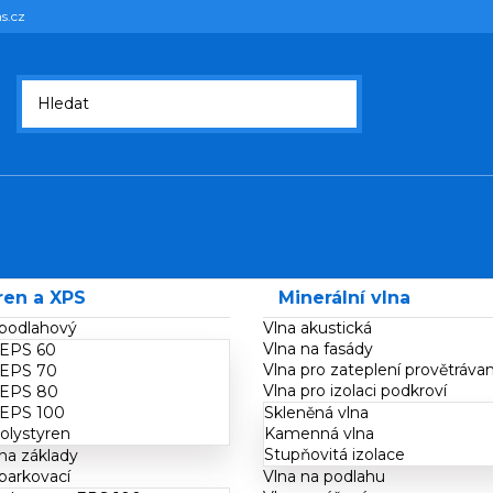
s.cz
ren a XPS
Minerální vlna
 podlahový
Vlna akustická
Vlna na fasády
 EPS 60
Vlna pro zateplení provětráva
 EPS 70
Vlna pro izolaci podkroví
 EPS 80
 EPS 100
Skleněná vlna
olystyren
Kamenná vlna
Stupňovitá izolace
na základy
parkovací
Vlna na podlahu