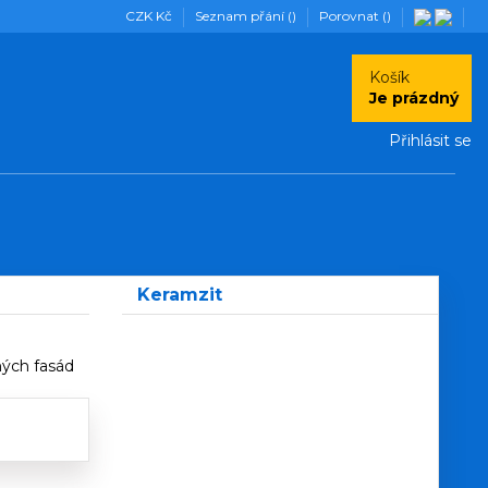
CZK Kč
Seznam přání (
)
Porovnat (
)
Košík
Je prázdný
Přihlásit se
Keramzit
ných fasád