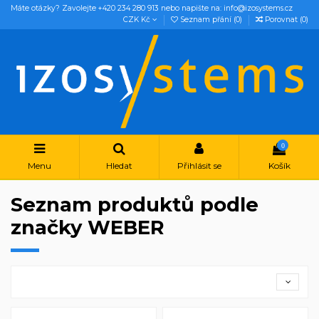
Máte otázky? Zavolejte +420 234 280 913 nebo napište na: info@izosystems.cz
CZK Kč
Seznam přání (
0
)
Porovnat (
0
)
0
Menu
Hledat
Přihlásit se
Košík
Seznam produktů podle
značky WEBER