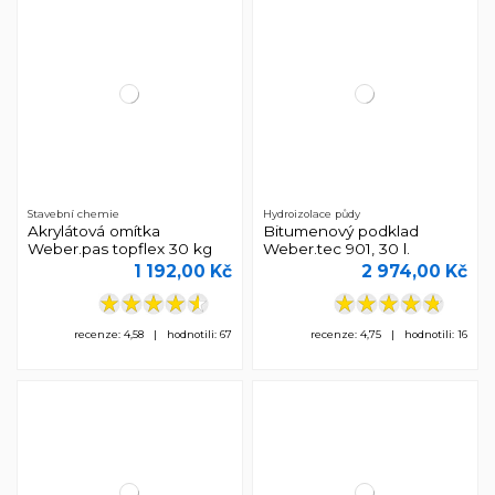
Stavební chemie
Hydroizolace půdy
Akrylátová omítka
Bitumenový podklad
Weber.pas topflex 30 kg
Weber.tec 901, 30 l.
1 192,00 Kč
2 974,00 Kč
recenze: 4,58 | hodnotili: 67
recenze: 4,75 | hodnotili: 16