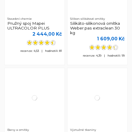
Stavební chemie
Silikon-silikátové omítky
Pružný spoj Mapei
Silikáto-silikonová omítka
ULTRACOLOR PLUS
Weber.pas extraclean 30
kg
2 444,00 Kč
1 609,00 Kč
recenze: 4,53 | hodnotili: 81
recenze: 4,39 | hodnotili: 99
Barvy a omítky
Výztužné tkaniny