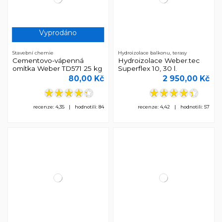
Vyprodáno
Stavební chemie
Hydroizolace balkonu, terasy
Cementovo-vápenná
Hydroizolace Weber.tec
omítka Weber TD571 25 kg
Superflex 10, 30 l.
80,00 Kč
2 950,00 Kč
recenze: 4,35 | hodnotili: 84
recenze: 4,42 | hodnotili: 57