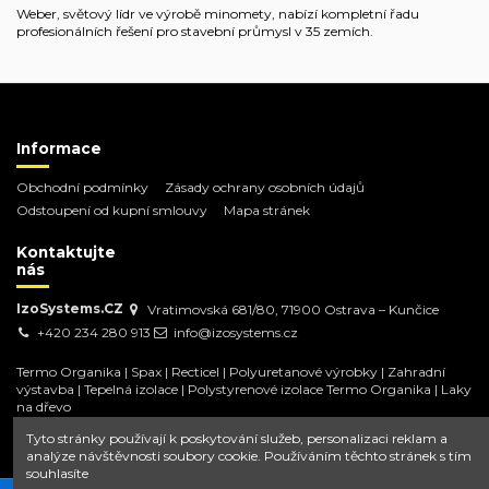
Weber, světový lídr ve výrobě minomety, nabízí kompletní řadu
profesionálních řešení pro stavební průmysl v 35 zemích.
Informace
Obchodní podmínky
Zásady ochrany osobních údajů
Odstoupení od kupní smlouvy
Mapa stránek
Kontaktujte
nás
IzoSystems.CZ
Vratimovská 681/80, 71900 Ostrava – Kunčice
+420 234 280 913
info@izosystems.cz
Termo Organika
|
Spax
|
Recticel
|
Polyuretanové výrobky
|
Zahradní
výstavba
|
Tepelná izolace
|
Polystyrenové izolace Termo Organika
|
Laky
na dřevo
Tyto stránky používají k poskytování služeb, personalizaci reklam a
analýze návštěvnosti soubory cookie. Používáním těchto stránek s tím
souhlasíte