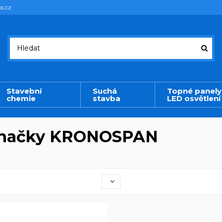
s.cz
Stavební
Suchá
Topné panely
chemie
stavba
LED osvětlení
 značky KRONOSPAN