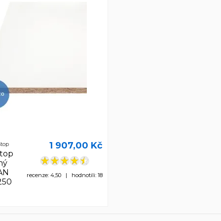
1 907,00 Kč
top
top
ný
AN
recenze: 4,50 | hodnotili: 18
250