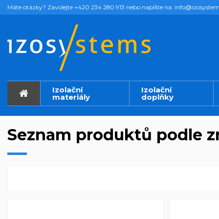
Máte otázky? Zavolejte +420 234 280 913 nebo napište na: info@izosystem
Izolační
Izolační
materiály
doplňky
Seznam produktů podle