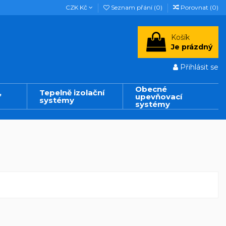
CZK Kč
Seznam přání (
0
)
Porovnat (
0
)
Košík
Je prázdný
Přihlásit se
Obecné
,
Tepelně izolační
upevňovací
systémy
systémy