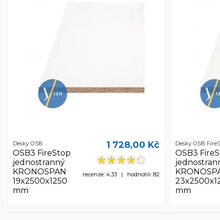
1 728,00 Kč
Desky OSB
Desky OSB FireS
OSB3 FireStop
OSB3 FireS
jednostranný
jednostran
KRONOSPAN
KRONOSP
recenze: 4,33 | hodnotili: 82
19x2500x1250
23x2500x1
mm
mm