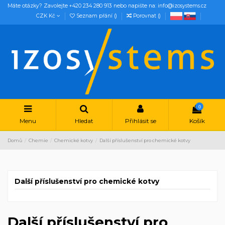
Máte otázky? Zavolejte +420 234 280 913 nebo napište na: info@izosystems.cz
CZK Kč
Seznam přání (
)
Porovnat (
)
0
Menu
Hledat
Přihlásit se
Košík
Domů
Chemie
Chemické kotvy
Další příslušenství pro chemické kotvy
Další příslušenství pro chemické kotvy
Další příslušenství pro