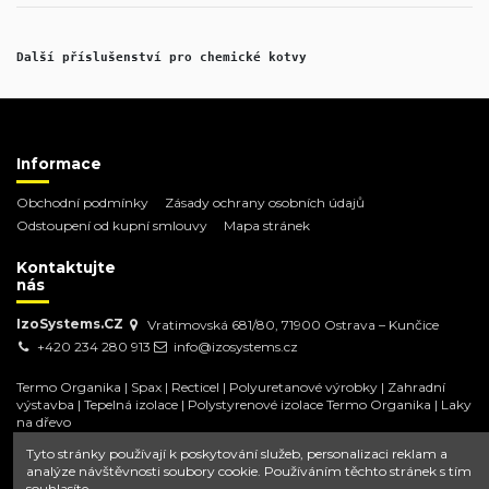
Další příslušenství pro chemické kotvy
Informace
Obchodní podmínky
Zásady ochrany osobních údajů
Odstoupení od kupní smlouvy
Mapa stránek
Kontaktujte
nás
IzoSystems.CZ
Vratimovská 681/80, 71900 Ostrava – Kunčice
+420 234 280 913
info@izosystems.cz
Termo Organika
|
Spax
|
Recticel
|
Polyuretanové výrobky
|
Zahradní
výstavba
|
Tepelná izolace
|
Polystyrenové izolace Termo Organika
|
Laky
na dřevo
Tyto stránky používají k poskytování služeb, personalizaci reklam a
analýze návštěvnosti soubory cookie. Používáním těchto stránek s tím
souhlasíte