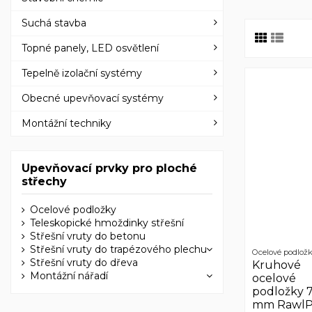
Suchá stavba
Topné panely, LED osvětlení
Tepelně izolační systémy
Obecné upevňovací systémy
Montážní techniky
Upevňovací prvky pro ploché
střechy
Ocelové podložky
Teleskopické hmoždinky střešní
Střešní vruty do betonu
Střešní vruty do trapézového plechu
Ocelové podlož
Střešní vruty do dřeva
Kruhové
Montážní nářadí
ocelové
podložky 
mm RawlP