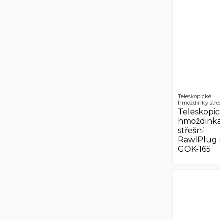
Teleskopické
hmoždinky stře
Teleskopi
hmoždink
střešní
RawlPlug 
GOK-165