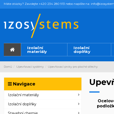
Máte otázky? Zavolejte +420 234 280 913 nebo napište na: info@izosystem
Izolační
Izolační
materiály
doplňky
Domů
Upevňovací systémy
Upevňovací prvky pro ploché střechy
Upevň
Navigace
Izolační materiály
Ocelov
Izolační doplňky
podlož
Stavební chemie