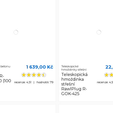
1 639,00 Kč
22
o betonu
Teleskopické
hmoždinky střešní
Teleskopická
R-
hmoždinka
 (100
recenze: 4,51 | hodnotili: 79
recenze: 4,
střešní
RawlPlug R-
GOK-425