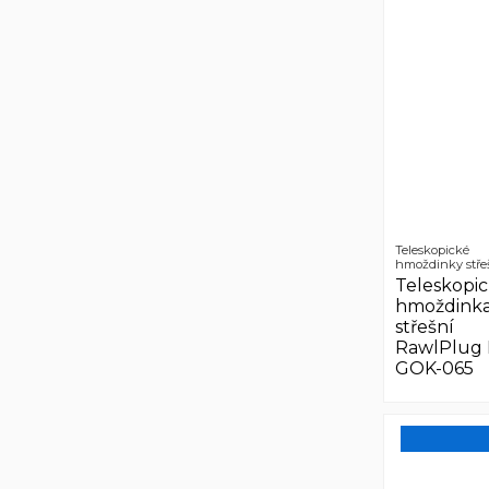
Teleskopické
hmoždinky stře
Teleskopi
hmoždink
střešní
RawlPlug 
GOK-065