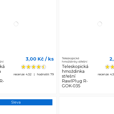
3,00 Kč
/ ks
2
Teleskopické
šní
hmoždinky střešní
cká
Teleskopická
a
hmoždinka
recenze: 4,52 | hodnotili: 79
recenze: 4,
střešní
R-
RawlPlug R-
GOK-035
Sleva