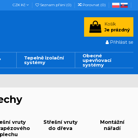
CZK Kč
Seznam přání (
0
)
Porovnat (
0
)
Košík
Je prázdný
Přihlásit se
Obecné
,
Tepelně izolační
upevňovací
systémy
systémy
řechy
ešní vruty
Střešní vruty
Montážní
rapézového
do dřeva
nářadí
plechu