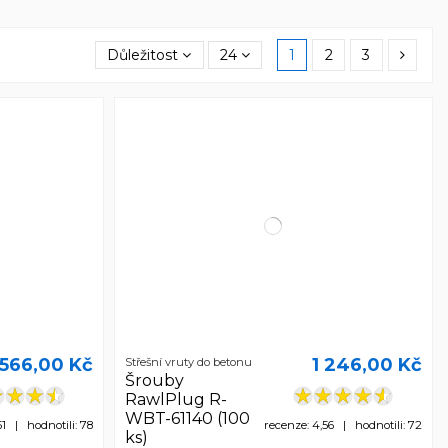
Důležitost
24
1
2
3
566,00 Kč
1 246,00 Kč
Střešní vruty do betonu
Šrouby
RawlPlug R-
WBT-61140 (100
51 | hodnotili: 78
recenze: 4,56 | hodnotili: 72
ks)