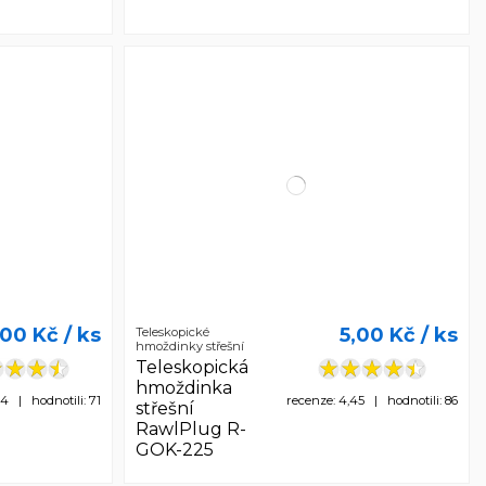
,00 Kč
/ ks
5,00 Kč
/ ks
Teleskopické
hmoždinky střešní
Teleskopická
hmoždinka
54 | hodnotili: 71
recenze: 4,45 | hodnotili: 86
střešní
RawlPlug R-
GOK-225