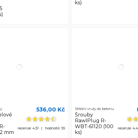
ks)
5
s)
536,00 Kč
ky
Střešní vruty do betonu
elové
Šrouby
RawlPlug R-
R-
WBT-61120 (100
recenze: 4,51 | hodnotili: 55
recenze: 4,4
82 mm
ks)