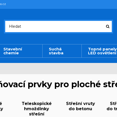
s.cz
Stavební
Suchá
Topné panely
chemie
stavba
LED osvětlení
ovací prvky pro ploché st
é
Teleskopické
Střešní vruty
Stř
ky
hmoždinky
do betonu
do t
střešní