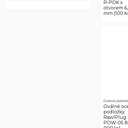
R-POK s
otvorem 6,
mm (100 k
Ocelové podlož
Oválné oc
podložky
RawlPlug 
POW-05 