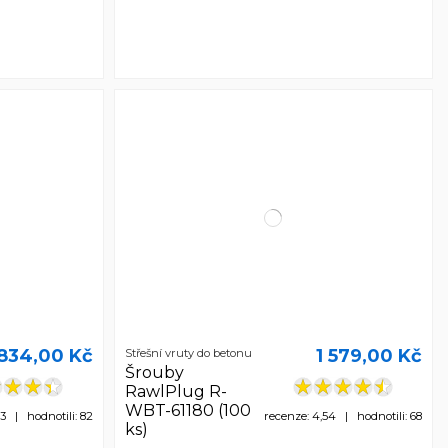
834,00 Kč
1 579,00 Kč
Střešní vruty do betonu
Šrouby
RawlPlug R-
WBT-61180 (100
3 | hodnotili: 82
recenze: 4,54 | hodnotili: 68
ks)