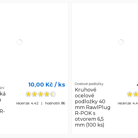
10,00 Kč
/ ks
Ocelové podložky
šní
Kruhové
cká
ocelové
a
podložky 40
recenze: 4,42 | hodnotili: 86
recenze: 4,4
mm RawlPlug
R-
R-POK s
otvorem 6,5
mm (100 ks)