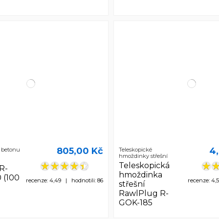
805,00 Kč
4
o betonu
Teleskopické
hmoždinky střešní
Teleskopická
R-
hmoždinka
 (100
recenze: 4,49 | hodnotili: 86
recenze: 4,
střešní
RawlPlug R-
GOK-185