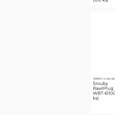
(100 ks)
Střešní vruty d
Šrouby
RawlPlug 
WBT-61100
ks)