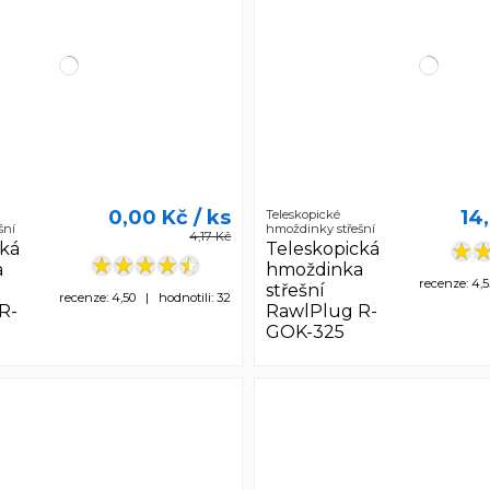
0,00 Kč
/ ks
14
Teleskopické
šní
hmoždinky střešní
4,17 Kč
cká
Teleskopická
a
hmoždinka
recenze: 4,
střešní
recenze: 4,50 | hodnotili: 32
R-
RawlPlug R-
GOK-325