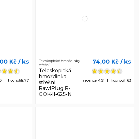
,00 Kč
/ ks
74,00 Kč
/ ks
Teleskopické hmoždinky
střešní
Teleskopická
hmoždinka
55 | hodnotili: 77
recenze: 4,51 | hodnotili: 63
střešní
RawlPlug R-
GOK-II-625-N