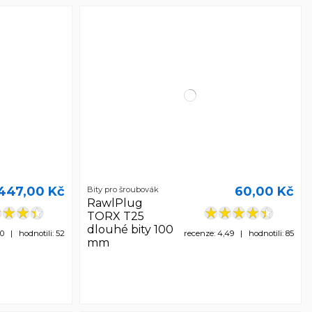
447,00 Kč
60,00 Kč
Bity pro šroubovák
RawlPlug
TORX T25
dlouhé bity 100
0 | hodnotili: 52
recenze: 4,49 | hodnotili: 85
mm