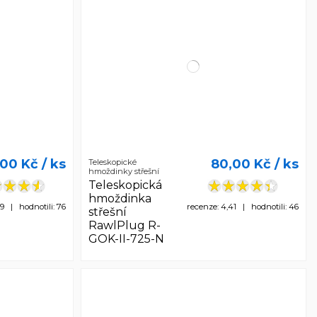
,00 Kč
/ ks
80,00 Kč
/ ks
Teleskopické
hmoždinky střešní
Teleskopická
hmoždinka
59 | hodnotili: 76
recenze: 4,41 | hodnotili: 46
střešní
RawlPlug R-
GOK-II-725-N