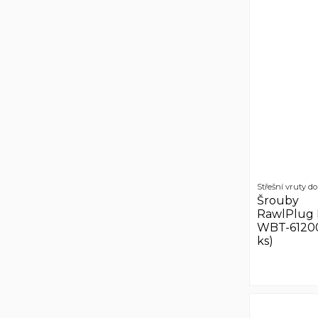
Střešní vruty d
Šrouby
RawlPlug 
WBT-61200
ks)