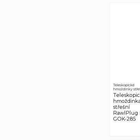
Teleskopické
hmoždinky stře
Teleskopi
hmoždink
střešní
RawlPlug 
GOK-285