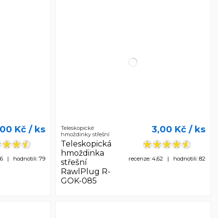
,00 Kč
/ ks
3,00 Kč
/ ks
Teleskopické
hmoždinky střešní
Teleskopická
hmoždinka
56 | hodnotili: 79
recenze: 4,62 | hodnotili: 82
střešní
RawlPlug R-
GOK-085