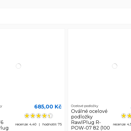
685,00 Kč
ky
Ocelové podložky
Oválné ocelové
podložky
76
RawlPlug R-
recenze: 4,40 | hodnotili: 75
recenze: 4,
lug
POW-07 82 (100