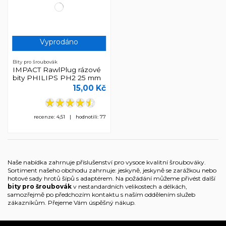
Vyprodáno
Bity pro šroubovák
IMPACT RawlPlug rázové
bity PHILIPS PH2 25 mm
15,00 Kč
recenze: 4,51 | hodnotili: 77
Naše nabídka zahrnuje příslušenství pro vysoce kvalitní šroubováky.
Sortiment našeho obchodu zahrnuje: jeskyně, jeskyně se zarážkou nebo
hotové sady hrotů šípů s adaptérem. Na požádání můžeme přivést další
bity pro šroubovák
v nestandardních velikostech a délkách,
samozřejmě po předchozím kontaktu s naším oddělením služeb
zákazníkům. Přejeme Vám úspěšný nákup.