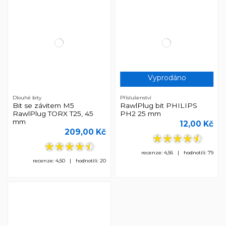
Vyprodáno
Dlouhé bity
Příslušenství
Bit se závitem M5
RawlPlug bit PHILIPS
RawlPlug TORX T25, 45
PH2 25 mm
mm
12,00 Kč
209,00 Kč
recenze: 4,56 | hodnotili: 79
recenze: 4,50 | hodnotili: 20