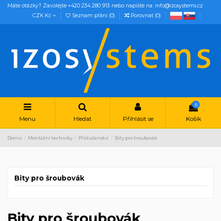
Máte otázky? Zavolejte +420 234 280 913 nebo napište na: info@izosystems.cz
CZK Kč
Seznam přání (
0
)
Porovnat (
0
)
0
Menu
Hledat
Přihlásit se
Košík
Domů
Montážní techniky
Příslušenství
Bity pro šroubovák
Bity pro šroubovák
Bity pro šroubovák