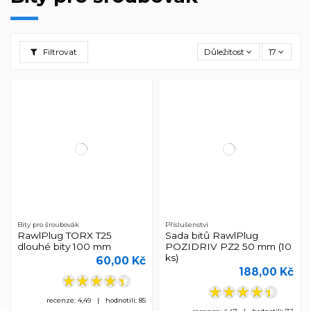
Filtrovat
Důležitost
17
Bity pro šroubovák
Příslušenství
RawlPlug TORX T25
Sada bitů RawlPlug
dlouhé bity 100 mm
POZIDRIV PZ2 50 mm (10
ks)
60,00 Kč
188,00 Kč
recenze: 4,49 | hodnotili: 85