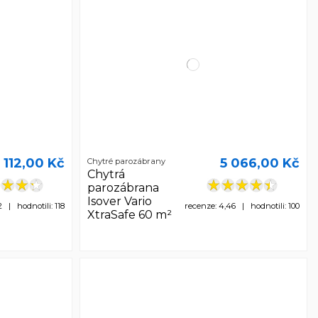
 112,00 Kč
5 066,00 Kč
Chytré parozábrany
Chytrá
parozábrana
Isover Vario
2 | hodnotili: 118
recenze: 4,46 | hodnotili: 100
XtraSafe 60 m²