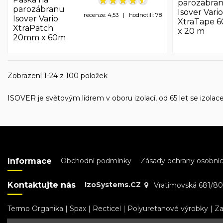
parozábra
parozábranu
Isover Vario
recenze: 4,53 | hodnotili: 78
Isover Vario
XtraTape 
XtraPatch
x 20 m
20mm x 60m
Zobrazení 1-24 z 100 položek
ISOVER je světovým lídrem v oboru izolací, od 65 let se izolac
Informace
Obchodní podmínky
Zásady ochrany osobníc
Kontaktujte nás
IzoSystems.CZ
Vratimovská 681/80
Termo Organika
|
Spax
|
Recticel
|
Polyuretanové výrobky
|
Za