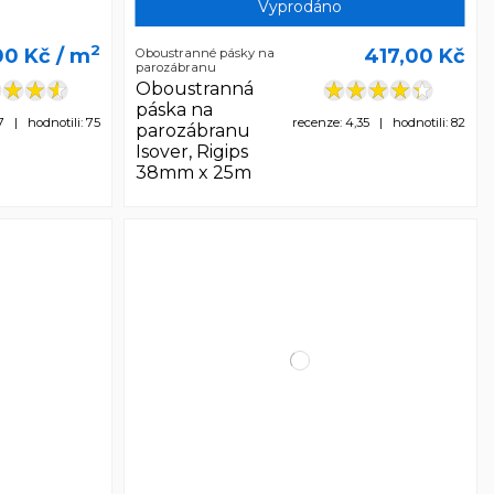
Vyprodáno
2
00 Kč
/ m
417,00 Kč
Oboustranné pásky na
parozábranu
Oboustranná
páska na
7 | hodnotili: 75
recenze: 4,35 | hodnotili: 82
parozábranu
Isover, Rigips
38mm x 25m