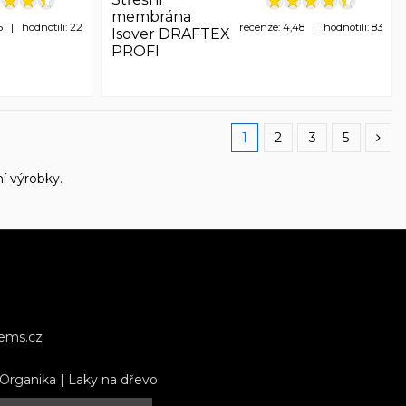
membrána
5 | hodnotili: 22
recenze: 4,48 | hodnotili: 83
Isover DRAFTEX
PROFI
1
2
3
5
í výrobky.
tems.cz
 Organika
|
Laky na dřevo