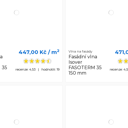
2
447,00 Kč
/ m
471,
Vlna na fasády
na
Fasádní vlna
Isover
 35
FASOTERM 35
recenze: 4,53 | hodnotili: 19
recenze: 4,
150 mm