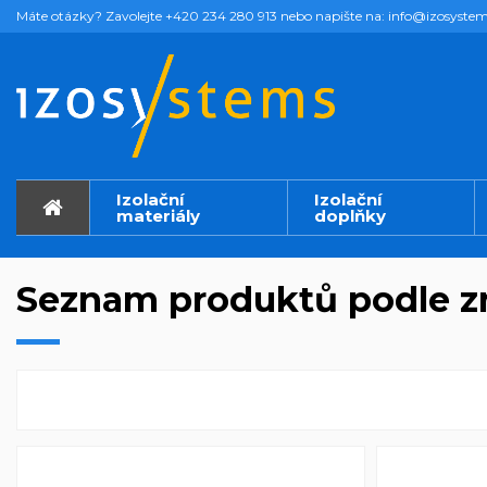
Máte otázky? Zavolejte +420 234 280 913 nebo napište na: info@izosystem
Izolační
Izolační
materiály
doplňky
Seznam produktů podle 