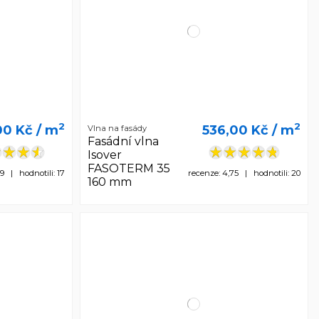
2
2
00 Kč
/ m
536,00 Kč
/ m
Vlna na fasády
Fasádní vlna
Isover
FASOTERM 35
59 | hodnotili: 17
recenze: 4,75 | hodnotili: 20
160 mm