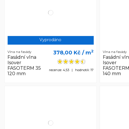
Vyprodáno
2
378,00 Kč
/ m
Vlna na fasády
Vlna na fasády
Fasádní vlna
Fasádní vl
Isover
Isover
FASOTERM 35
FASOTERM
recenze: 4,53 | hodnotili: 17
120 mm
140 mm