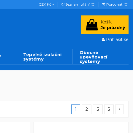
CZK Kč
Seznam přání (
0
)
Porovnat (
0
)
Košík
Je prázdný
Přihlásit se
Obecné
,
Tepelně izolační
upevňovací
systémy
systémy
1
2
3
5