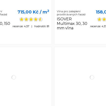
2
715,00 Kč
/ m
158,
ní
Vlna pro zateplení
fasád
provětrávaných fasád
ISOVER
0, 150
Multimax 30, 30
recenze: 4,57 | hodnotili: 81
recenze: 4,5
mm vlna