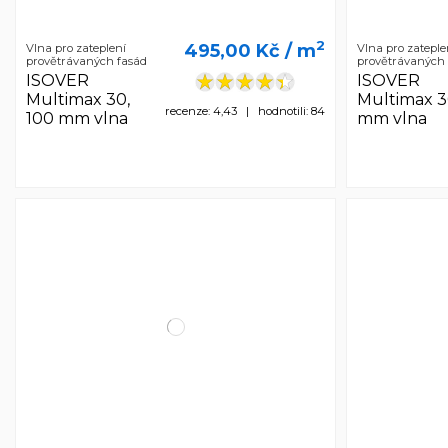
2
495,00 Kč
/ m
Vlna pro zateplení
Vlna pro zateple
provětrávaných fasád
provětrávaných 
ISOVER
ISOVER
Multimax 30,
Multimax 3
recenze: 4,43 | hodnotili: 84
100 mm vlna
mm vlna