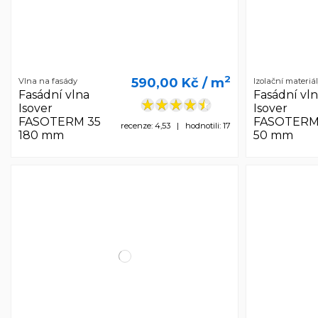
2
590,00 Kč
/ m
Vlna na fasády
Izolační materiá
Fasádní vlna
Fasádní vl
Isover
Isover
FASOTERM 35
FASOTERM
recenze: 4,53 | hodnotili: 17
180 mm
50 mm