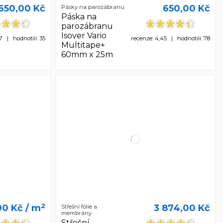
650,00 Kč
650,00 Kč
Pásky na parozábranu
Páska na
parozábranu
Isover Vario
7 | hodnotili: 35
recenze: 4,45 | hodnotili: 78
Multitape+
60mm x 25m
2
00 Kč
/ m
3 874,00 Kč
Střešní fólie a
membrány
Střešní