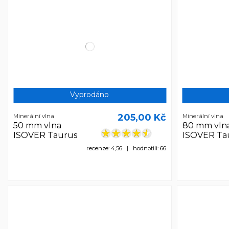
Vyprodáno
205,00 Kč
Minerální vlna
Minerální vlna
50 mm vlna
80 mm vln
ISOVER Taurus
ISOVER Ta
recenze: 4,56 | hodnotili: 66