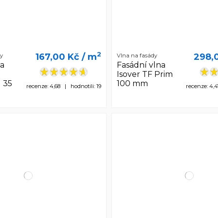
2
167,00 Kč
/ m
298,
ly
Vlna na fasády
na
Fasádní vlna
Isover TF Prim
 35
100 mm
recenze: 4,68 | hodnotili: 19
recenze: 4,4