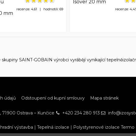
nu
Isover 20 mm
recenze: 4,61 | hodnotili: 69
recenze: 4,4
60 mm
e skupiny SAINT-GOBAIN výrobci vyrábějí vynikající tepelněizolačn
h údajů
Odstoupení od kupní smlouvy
Mapa stránek
, 71900 Ostrava – Kunčice
+420 234 280 913
info@izosys
hradní výstavba
|
Tepelná izolace
|
Polystyrenové izolace Termo