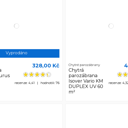
Vyprodáno
328,00 Kč
4
Chytré parozábrany
a
Chytrá
urus
parozábrana
Isover Vario KM
recenze: 4,41 | hodnotili: 76
recenze: 4,3
DUPLEX UV 60
m²