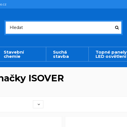
s.cz
Stavební
Suchá
Topné panely
chemie
stavba
LED osvětlení
značky ISOVER