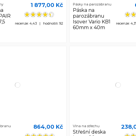
1 877,00 Kč
ny
Pásky na parozábranu
na
Páska na
PAIR
parozábranu
7,5
Isover Vario KB1
recenze: 4,43 | hodnotili: 92
recenze: 4,3
60mm x 40m
864,00 Kč
238,
ábranu
Vlna na střechu
Střešní deska