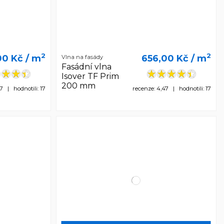
2
2
00 Kč
/ m
656,00 Kč
/ m
Vlna na fasády
Fasádní vlna
Isover TF Prim
200 mm
7 | hodnotili: 17
recenze: 4,47 | hodnotili: 17