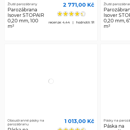
2 771,00 Kč
Žluté parozábrany
Žluté parozábra
Parozábrana
Parozábra
Isover STOPAIR
Isover STO
0,20 mm, 100
0,20 mm, 6
recenze: 4,44 | hodnotili: 91
m²
m²
1 013,00 Kč
Oboustranné pásky na
Pásky na paroz
parozábranu
Páska na
Páska na