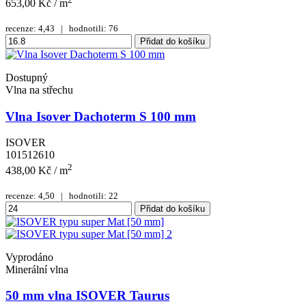
653,00 Kč
/ m
recenze: 4,43 | hodnotili: 76
Přidat do košíku
Dostupný
Vlna na střechu
Vlna Isover Dachoterm S 100 mm
ISOVER
101512610
2
438,00 Kč
/ m
recenze: 4,50 | hodnotili: 22
Přidat do košíku
Vyprodáno
Minerální vlna
50 mm vlna ISOVER Taurus