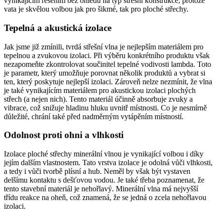
vynikajícím řešením bez ohledu na typ střešní konstrukce, protože
vata je skvělou volbou jak pro šikmé, tak pro ploché střechy.
Tepelná a akustická izolace
Jak jsme již zmínili, tvrdá střešní vlna je nejlepším materiálem pro
tepelnou a zvukovou izolaci. Při výběru konkrétního produktu však
nezapomeňte zkontrolovat součinitel tepelné vodivosti lambda. Toto
je parametr, který umožňuje porovnat několik produktů a vybrat si
ten, který poskytuje nejlepší izolaci. Zároveň nelze nezmínit, že vlna
je také vynikajícím materiálem pro akustickou izolaci plochých
střech (a nejen nich). Tento materiál účinně absorbuje zvuky a
vibrace, což snižuje hladinu hluku uvnitř místnosti. Co je nesmírně
důležité, chrání také před nadměrným vytápěním místností.
Odolnost proti ohni a vlhkosti
Izolace ploché střechy minerální vlnou je vynikající volbou i díky
jejím dalším vlastnostem. Tato vrstva izolace je odolná vůči vlhkosti,
a tedy i vůči tvorbě plísní a hub. Neměl by však být vystaven
delšímu kontaktu s dešťovou vodou. Je také třeba poznamenat, že
tento stavební materiál je nehořlavý. Minerální vlna má nejvyšší
třídu reakce na oheň, což znamená, že se jedná o zcela nehořlavou
izolaci.