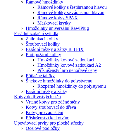
Rámové hmoždinky
Rámové kolíky s šestihrannou hlavou
Rámové kolíky se zápustnou hlavou
Rámové kotvy SPAX
Maskovací krytky
Hmoždinky univerzální RawlPlug
Fasádní izolační svítidla
Zatloukací kolíky
Šroubovací kolíky
Fasádní frézky a zátky R-TFIX
Protipožární kolíky
Hmoždinky kovové zatloukací
Hmoždinky kovové zatloukací A2
Příslušenství pro nehořlavé čepy
Přítlačné talířky
Šnekové hmoždinky do polystyrenu
Rozpěrné hmoždinky do polystyrenu
Fasádní frézky a zátky
Kotvy do třívrstvých stěn
Vrtané kotvy pro zděné stěny
Kotvy šroubovací do dřeva
Kotvy pro zapuštění
Příslušenství ke kotvám
Upevňovací prvky pro ploché střechy
Ocelové podložky