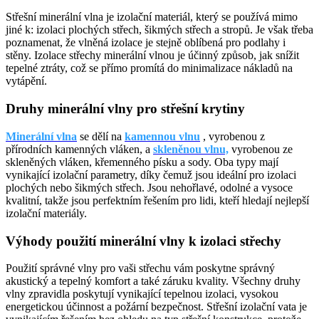
Střešní minerální vlna je izolační materiál, který se používá mimo
jiné k: izolaci plochých střech, šikmých střech a stropů. Je však třeba
poznamenat, že vlněná izolace je stejně oblíbená pro podlahy i
stěny. Izolace střechy minerální vlnou je účinný způsob, jak snížit
tepelné ztráty, což se přímo promítá do minimalizace nákladů na
vytápění.
Druhy minerální vlny pro střešní krytiny
Minerální vlna
se dělí na
kamennou vlnu
, vyrobenou z
přírodních kamenných vláken, a
skleněnou vlnu,
vyrobenou ze
skleněných vláken, křemenného písku a sody. Oba typy mají
vynikající izolační parametry, díky čemuž jsou ideální pro izolaci
plochých nebo šikmých střech. Jsou nehořlavé, odolné a vysoce
kvalitní, takže jsou perfektním řešením pro lidi, kteří hledají nejlepší
izolační materiály.
Výhody použití minerální vlny k izolaci střechy
Použití správné vlny pro vaši střechu vám poskytne správný
akustický a tepelný komfort a také záruku kvality. Všechny druhy
vlny zpravidla poskytují vynikající tepelnou izolaci, vysokou
energetickou účinnost a požární bezpečnost. Střešní izolační vata je