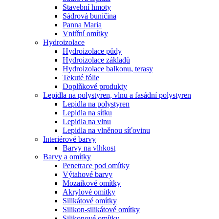
Stavební hmoty
Sádrová buničina
Panna Maria
Vnitřní omítky
Hydroizolace
Hydroizolace půdy
Hydroizolace základů
Hydroizolace balkonu, terasy
Tekuté fólie
Doplňkové produkty
Lepidla na polystyren, vlnu a fasádní polystyren
Lepidla na polystyren
Lepidla na sítku
Lepidla na vlnu
Lepidla na vlněnou síťovinu
Interiérové barvy
Barvy na vlhkost
Barvy a omítky
Penetrace pod omítky
Výtahové barvy
Mozaikové omítky
Akrylové omítky
Silikátové omítky
Silikon-silikátové omítky
Silikonové omítky