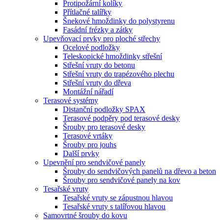
Protipožární kolíky
Přítlačné talířky
Šnekové hmoždinky do polystyrenu
Fasádní frézky a zátky
Upevňovací prvky pro ploché střechy
Ocelové podložky
Teleskopické hmoždinky střešní
Střešní vruty do betonu
Střešní vruty do trapézového plechu
Střešní vruty do dřeva
Montážní nářadí
Terasové systémy
Distanční podložky SPAX
Terasové podpěry pod terasové desky
Šrouby pro terasové desky
Terasové vrtáky
Šrouby pro jouhs
Další prvky
Upevnění pro sendvičové panely
Šrouby do sendvičových panelů na dřevo a beton
Šrouby pro sendvičové panely na kov
Tesařské vruty
Tesařské vruty se zápustnou hlavou
Tesařské vruty s talířovou hlavou
Samovrtné šrouby do kovu