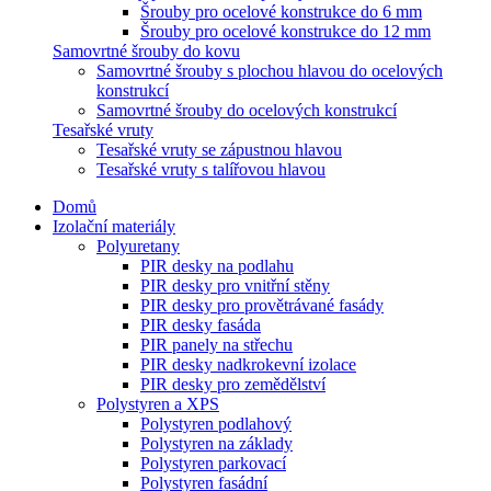
Šrouby pro ocelové konstrukce do 6 mm
Šrouby pro ocelové konstrukce do 12 mm
Samovrtné šrouby do kovu
Samovrtné šrouby s plochou hlavou do ocelových
konstrukcí
Samovrtné šrouby do ocelových konstrukcí
Tesařské vruty
Tesařské vruty se zápustnou hlavou
Tesařské vruty s talířovou hlavou
Domů
Izolační materiály
Polyuretany
PIR desky na podlahu
PIR desky pro vnitřní stěny
PIR desky pro provětrávané fasády
PIR desky fasáda
PIR panely na střechu
PIR desky nadkrokevní izolace
PIR desky pro zemědělství
Polystyren a XPS
Polystyren podlahový
Polystyren na základy
Polystyren parkovací
Polystyren fasádní