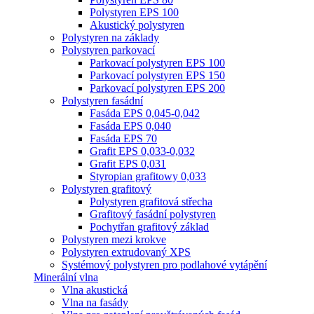
Polystyren EPS 100
Akustický polystyren
Polystyren na základy
Polystyren parkovací
Parkovací polystyren EPS 100
Parkovací polystyren EPS 150
Parkovací polystyren EPS 200
Polystyren fasádní
Fasáda EPS 0,045-0,042
Fasáda EPS 0,040
Fasáda EPS 70
Grafit EPS 0,033-0,032
Grafit EPS 0,031
Styropian grafitowy 0,033
Polystyren grafitový
Polystyren grafitová střecha
Grafitový fasádní polystyren
Pochytřan grafitový základ
Polystyren mezi krokve
Polystyren extrudovaný XPS
Systémový polystyren pro podlahové vytápění
Minerální vlna
Vlna akustická
Vlna na fasády