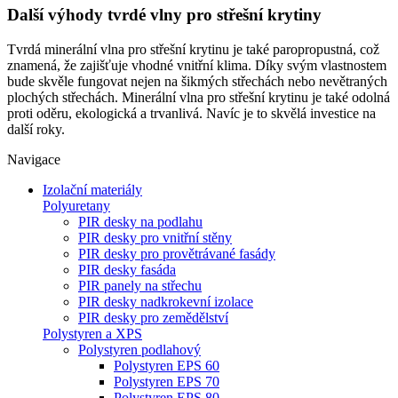
Další výhody tvrdé vlny pro střešní krytiny
Tvrdá minerální vlna pro střešní krytinu je také paropropustná, což
znamená, že zajišťuje vhodné vnitřní klima. Díky svým vlastnostem
bude skvěle fungovat nejen na šikmých střechách nebo nevětraných
plochých střechách. Minerální vlna pro střešní krytinu je také odolná
proti oděru, ekologická a trvanlivá. Navíc je to skvělá investice na
další roky.
Navigace
Izolační materiály
Polyuretany
PIR desky na podlahu
PIR desky pro vnitřní stěny
PIR desky pro provětrávané fasády
PIR desky fasáda
PIR panely na střechu
PIR desky nadkrokevní izolace
PIR desky pro zemědělství
Polystyren a XPS
Polystyren podlahový
Polystyren EPS 60
Polystyren EPS 70
Polystyren EPS 80