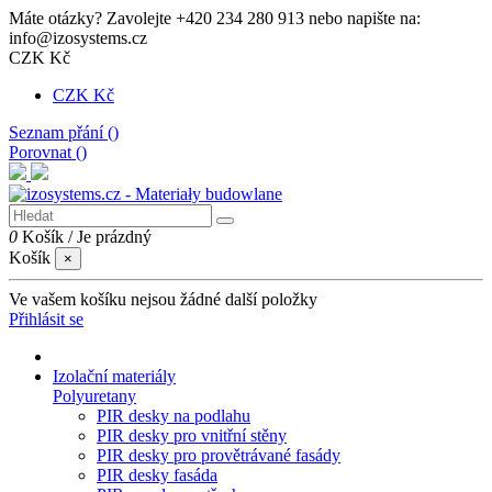
Máte otázky? Zavolejte +420 234 280 913 nebo napište na:
info@izosystems.cz
CZK Kč
CZK Kč
Seznam přání (
)
Porovnat (
)
0
Košík
/
Je prázdný
Košík
×
Ve vašem košíku nejsou žádné další položky
Přihlásit se
Izolační materiály
Polyuretany
PIR desky na podlahu
PIR desky pro vnitřní stěny
PIR desky pro provětrávané fasády
PIR desky fasáda