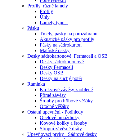
Fólie reflexní
Profily, různé lamely
Profily
Úhly
Lamely typu J
Pásku
Tmely, pásky na parozábranu
Akustické pásky pro profily
Pásky na sádrokarton
Malířské pásky
Desky sádrokartonové, Fermacell a OSB
Desky sádrokartonové
Desky Fermacell
Desky OSB
Desky na suchý potěr
Ramínka
Krokvové závěsy zaoblené
Přímé závěsy
Šrouby pro hřibové věšáky
Otočné věšáky
Ostatní upevnění - Podhledy
Ocelové hmoždinky
Kovové kolíky a šrouby
Stropní závěsné dráty
Upevňovací prvky - Sádrové desky