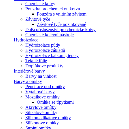
Chemické kotvy
Pouzdra pro chemickou kotvu
Pouzdra s vnitřním závitem
Závitové tyče
Závitové tyče pozinkované
Další příslušenství pro chemické kotvy
Chemické kotevní nástroje
Hydroizolace
Hydroizolace půdy
Hydroizolace základů
Hydroizolace balkonu, terasy
Tekuté fólie
Doplňkové produkty
Interiérové barvy
Barvy na vlhkost
Barvy a omítky
Penetrace pod omítky
Výtahové barvy
Mozaikové omítky
Omítka se třpytkami
Akrylové omítky
Silikátové omítky
Silikon-silikátové omítky
Silikonové omítky
Strojní omítky