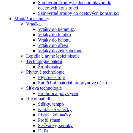
Samovrtné šrouby s plochou hlavou do
ocelových konstrukcí
Samovrtné šrouby do ocelových konstrukcí
Montážní techniky
Vrtačka
Vrtáky do keramiky
Vrtáky do hliníku
Vrtáky do betonu
Vrtáky do dřeva
Vrtáky do železobetonu
Lepidla a tavné lepicí pistole
Technologie baterií
Šroubováky
Plynová technologie
Plynové stroje
Spotřební materiál pro plynové nástroje
Síťová technologie
Pro boni a polystyren
Ruční nářadí
Stěrky, tempo
Kartáče a válečky
Pistole, ždímačky
Profil strasti
Sešívačky, sponky
Další