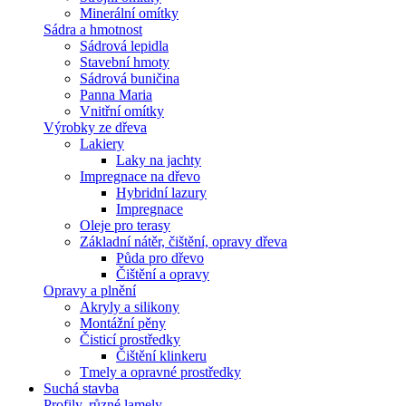
Minerální omítky
Sádra a hmotnost
Sádrová lepidla
Stavební hmoty
Sádrová buničina
Panna Maria
Vnitřní omítky
Výrobky ze dřeva
Lakiery
Laky na jachty
Impregnace na dřevo
Hybridní lazury
Impregnace
Oleje pro terasy
Základní nátěr, čištění, opravy dřeva
Půda pro dřevo
Čištění a opravy
Opravy a plnění
Akryly a silikony
Montážní pěny
Čisticí prostředky
Čištění klinkeru
Tmely a opravné prostředky
Suchá stavba
Profily, různé lamely