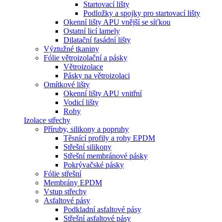
Startovací lišty
Podložky a spojky pro startovací lišty
Okenní lišty APU vnější se síťkou
Ostatní licí lamely
Dilatační fasádní lišty
Výztužné tkaniny
Fólie větroizolační a pásky
Větroizolace
Pásky na větroizolaci
Omítkové lišty
Okenní lišty APU vnitřní
Vodicí lišty
Rohy
Izolace střechy
Příruby, silikony a popruhy
Těsnící profily a rohy EPDM
Střešní silikony
Střešní membránové pásky
Pokrývačské pásky
Fólie střešní
Membrány EPDM
Vstup střechy
Asfaltové pásy
Podkladní asfaltové pásy
Střešní asfaltové pásy