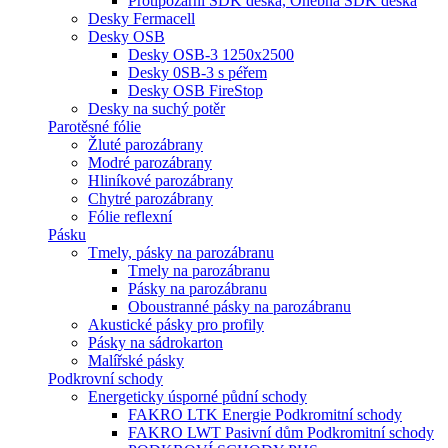
Protipožární SDK deska, Ohebná SDK deska
Desky Fermacell
Desky OSB
Desky OSB-3 1250x2500
Desky 0SB-3 s péřem
Desky OSB FireStop
Desky na suchý potěr
Parotěsné fólie
Žluté parozábrany
Modré parozábrany
Hliníkové parozábrany
Chytré parozábrany
Fólie reflexní
Pásku
Tmely, pásky na parozábranu
Tmely na parozábranu
Pásky na parozábranu
Oboustranné pásky na parozábranu
Akustické pásky pro profily
Pásky na sádrokarton
Malířské pásky
Podkrovní schody
Energeticky úsporné půdní schody
FAKRO LTK Energie Podkromitní schody
FAKRO LWT Pasivní dům Podkromitní schody