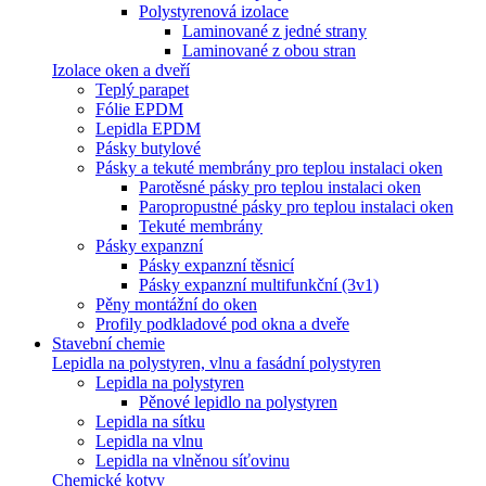
Polystyrenová izolace
Laminované z jedné strany
Laminované z obou stran
Izolace oken a dveří
Teplý parapet
Fólie EPDM
Lepidla EPDM
Pásky butylové
Pásky a tekuté membrány pro teplou instalaci oken
Parotěsné pásky pro teplou instalaci oken
Paropropustné pásky pro teplou instalaci oken
Tekuté membrány
Pásky expanzní
Pásky expanzní těsnicí
Pásky expanzní multifunkční (3v1)
Pěny montážní do oken
Profily podkladové pod okna a dveře
Stavební chemie
Lepidla na polystyren, vlnu a fasádní polystyren
Lepidla na polystyren
Pěnové lepidlo na polystyren
Lepidla na sítku
Lepidla na vlnu
Lepidla na vlněnou síťovinu
Chemické kotvy