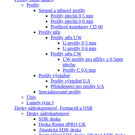
Profily
Stropní a stěnové profily
Profily plechů 0,5 mm
Profily plechů 0,6 mm
Profilové konektory CD 60
Profily stěn
Profily stěn UW
U-profily 0,5 mm
U-profily 0,6 mm
Profily stěn CW
CW profily pro příčky z 0,5mm
plechu
Profily C 0,6 mm
Profily výztužné
Profily výztužné UA
Příslušenství pro profily UA
Specializované profily
Úhly
Lamely typu J
Desky sádrokartonové, Fermacell a OSB
Desky sádrokartonové
SDK deska
Deska Rigips 4PRO GK
Akustická SDK deska