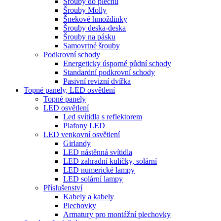
Šrouby do plechu
Šrouby Molly
Šnekové hmoždinky
Šrouby deska-deska
Šrouby na pásku
Samovrtné šrouby
Podkrovní schody
Energeticky úsporné půdní schody
Standardní podkrovní schody
Pasivní revizní dvířka
Topné panely, LED osvětlení
Topné panely
LED osvětlení
Led svítidla s reflektorem
Plafony LED
LED venkovní osvětlení
Girlandy
LED nástěnná svítidla
LED zahradní kuličky, solární
LED numerické lampy
LED solární lampy
Příslušenství
Kabely a kabely
Plechovky
Armatury pro montážní plechovky