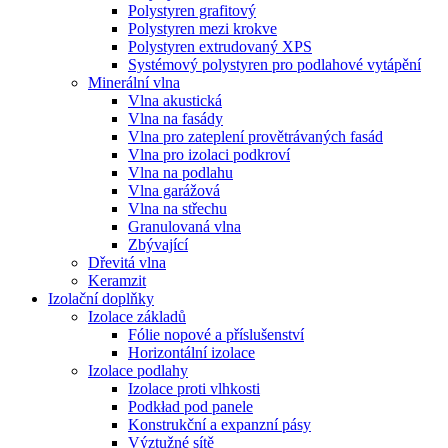
Polystyren grafitový
Polystyren mezi krokve
Polystyren extrudovaný XPS
Systémový polystyren pro podlahové vytápění
Minerální vlna
Vlna akustická
Vlna na fasády
Vlna pro zateplení provětrávaných fasád
Vlna pro izolaci podkroví
Vlna na podlahu
Vlna garážová
Vlna na střechu
Granulovaná vlna
Zbývající
Dřevitá vlna
Keramzit
Izolační doplňky
Izolace základů
Fólie nopové a příslušenství
Horizontální izolace
Izolace podlahy
Izolace proti vlhkosti
Podkład pod panele
Konstrukční a expanzní pásy
Výztužné sítě