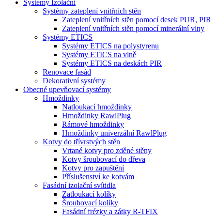
Systémy Izolační
Systémy zateplení vnitřních stěn
Zateplení vnitřních stěn pomocí desek PUR, PIR
Zateplení vnitřních stěn pomocí minerální vlny
Systémy ETICS
Systémy ETICS na polystyrenu
Systémy ETICS na vlně
Systémy ETICS na deskách PIR
Renovace fasád
Dekorativní systémy
Obecné upevňovací systémy
Hmoždinky
Natloukací hmoždinky
Hmoždinky RawlPlug
Rámové hmoždinky
Hmoždinky univerzální RawlPlug
Kotvy do třívrstvých stěn
Vrtané kotvy pro zděné stěny
Kotvy šroubovací do dřeva
Kotvy pro zapuštění
Příslušenství ke kotvám
Fasádní izolační svítidla
Zatloukací kolíky
Šroubovací kolíky
Fasádní frézky a zátky R-TFIX