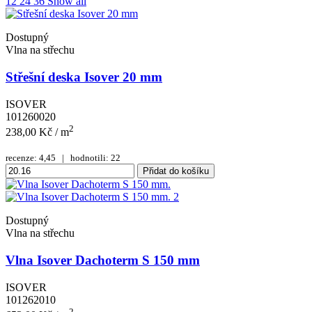
12
24
36
Show all
Dostupný
Vlna na střechu
Střešní deska Isover 20 mm
ISOVER
101260020
2
238,00 Kč
/ m
recenze: 4,45 | hodnotili: 22
Přidat do košíku
Dostupný
Vlna na střechu
Vlna Isover Dachoterm S 150 mm
ISOVER
101262010
2