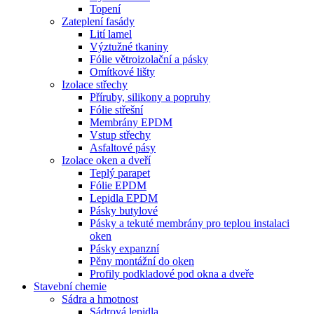
Topení
Zateplení fasády
Lití lamel
Výztužné tkaniny
Fólie větroizolační a pásky
Omítkové lišty
Izolace střechy
Příruby, silikony a popruhy
Fólie střešní
Membrány EPDM
Vstup střechy
Asfaltové pásy
Izolace oken a dveří
Teplý parapet
Fólie EPDM
Lepidla EPDM
Pásky butylové
Pásky a tekuté membrány pro teplou instalaci
oken
Pásky expanzní
Pěny montážní do oken
Profily podkladové pod okna a dveře
Stavební chemie
Sádra a hmotnost
Sádrová lepidla