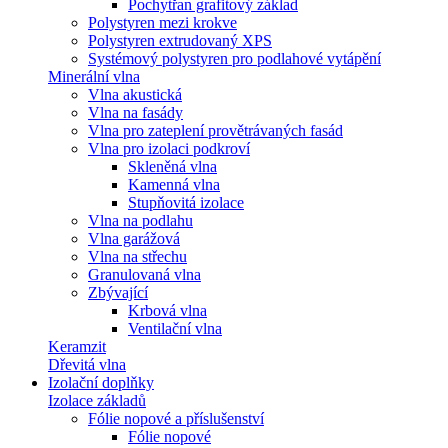
Pochytřan grafitový základ
Polystyren mezi krokve
Polystyren extrudovaný XPS
Systémový polystyren pro podlahové vytápění
Minerální vlna
Vlna akustická
Vlna na fasády
Vlna pro zateplení provětrávaných fasád
Vlna pro izolaci podkroví
Skleněná vlna
Kamenná vlna
Stupňovitá izolace
Vlna na podlahu
Vlna garážová
Vlna na střechu
Granulovaná vlna
Zbývající
Krbová vlna
Ventilační vlna
Keramzit
Dřevitá vlna
Izolační doplňky
Izolace základů
Fólie nopové a příslušenství
Fólie nopové