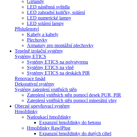
Girlandy
LED nástěnná svítidla
LED zahradní kuličky, solární
LED numerické lampy
LED solární lampy
Příslušenství
Kabely a kabely
Plechovky
Armatury pro montážní plechovky
Tepelně izolační systémy
Systémy ETICS
Systémy ETICS na polystyrenu
Systémy ETICS na vlně
Systémy ETICS na deskách PIR
Renovace fasád
Dekorativní systémy
Systémy zateplení vnitřních stěn
Zateplení vnitřních stěn pomocí desek PUR, PIR
Zateplení vnitřních stěn pomocí minerální vlny
Obecné upevňovací systémy
Hmoždinky
Natloukací hmoždinky
Expanzní hmoždinky do betonu
Hmoždinky RawlPlug
Expanzní hmoždinky do dutých cihel