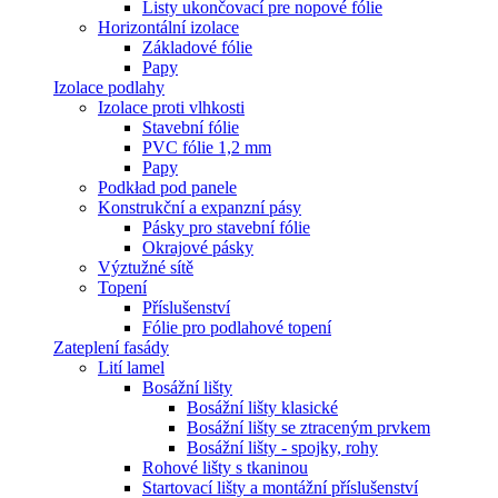
Listy ukončovací pre nopové fólie
Horizontální izolace
Základové fólie
Papy
Izolace podlahy
Izolace proti vlhkosti
Stavební fólie
PVC fólie 1,2 mm
Papy
Podkład pod panele
Konstrukční a expanzní pásy
Pásky pro stavební fólie
Okrajové pásky
Výztužné sítě
Topení
Příslušenství
Fólie pro podlahové topení
Zateplení fasády
Lití lamel
Bosážní lišty
Bosážní lišty klasické
Bosážní lišty se ztraceným prvkem
Bosážní lišty - spojky, rohy
Rohové lišty s tkaninou
Startovací lišty a montážní příslušenství