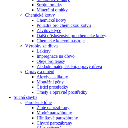
Strojní omítky
Minerální omítky
Chemické kotvy
Chemické kotvy
Pouzdra pro chemickou kotvu
Závitové tyče
Další příslušenství pro chemické kotvy
Chemické kotevní nástroje
Výrobky ze dřeva
Lakiery
Impregnace na dřevo
Oleje pro terasy
Základní nátěr, čištění, opravy dřeva
Opravy a plnění
Akryly a silikony
Montážní pěny
Čisticí prostředky
Tmely a opravné prostředky
Suchá stavba
Parotěsné fólie
Žluté parozábrany
Modré parozábrany
Hliníkové parozábrany
Chytré parozábrany