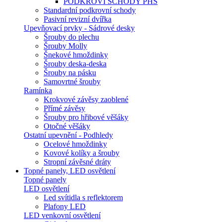
PODKROVÍ SCHODY PHS
Standardní podkrovní schody
Pasivní revizní dvířka
Upevňovací prvky - Sádrové desky
Šrouby do plechu
Šrouby Molly
Šnekové hmoždinky
Šrouby deska-deska
Šrouby na pásku
Samovrtné šrouby
Ramínka
Krokvové závěsy zaoblené
Přímé závěsy
Šrouby pro hřibové věšáky
Otočné věšáky
Ostatní upevnění - Podhledy
Ocelové hmoždinky
Kovové kolíky a šrouby
Stropní závěsné dráty
Topné panely, LED osvětlení
Topné panely
LED osvětlení
Led svítidla s reflektorem
Plafony LED
LED venkovní osvětlení