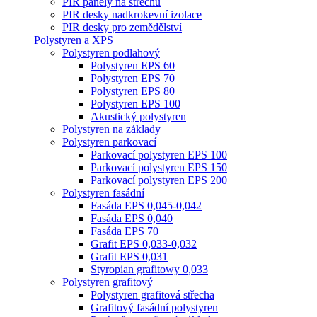
PIR panely na střechu
PIR desky nadkrokevní izolace
PIR desky pro zemědělství
Polystyren a XPS
Polystyren podlahový
Polystyren EPS 60
Polystyren EPS 70
Polystyren EPS 80
Polystyren EPS 100
Akustický polystyren
Polystyren na základy
Polystyren parkovací
Parkovací polystyren EPS 100
Parkovací polystyren EPS 150
Parkovací polystyren EPS 200
Polystyren fasádní
Fasáda EPS 0,045-0,042
Fasáda EPS 0,040
Fasáda EPS 70
Grafit EPS 0,033-0,032
Grafit EPS 0,031
Styropian grafitowy 0,033
Polystyren grafitový
Polystyren grafitová střecha
Grafitový fasádní polystyren