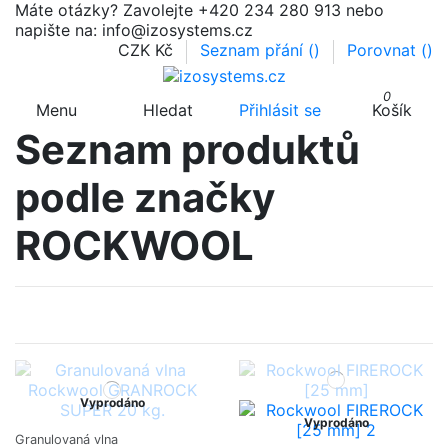
Máte otázky? Zavolejte +420 234 280 913 nebo
napište na: info@izosystems.cz
CZK Kč
Seznam přání (
)
Porovnat (
)
0
Menu
Hledat
Přihlásit se
Košík
Seznam produktů
podle značky
ROCKWOOL
Vyprodáno
Vyprodáno
Granulovaná vlna