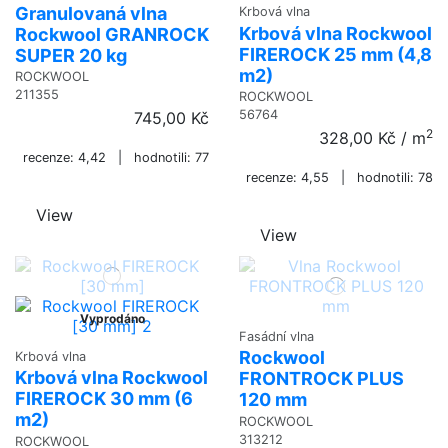
Granulovaná vlna
Krbová vlna
Krbová vlna Rockwool
Rockwool GRANROCK
FIREROCK 25 mm (4,8
SUPER 20 kg
m2)
ROCKWOOL
211355
ROCKWOOL
56764
745,00 Kč
2
328,00 Kč
/ m
recenze: 4,42 | hodnotili: 77
recenze: 4,55 | hodnotili: 78
View
View
Vyprodáno
Fasádní vlna
Rockwool
Krbová vlna
Krbová vlna Rockwool
FRONTROCK PLUS
FIREROCK 30 mm (6
120 mm
m2)
ROCKWOOL
313212
ROCKWOOL