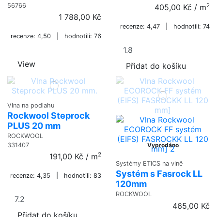
2
56766
405,00 Kč
/ m
1 788,00 Kč
recenze: 4,47 | hodnotili: 74
recenze: 4,50 | hodnotili: 76
View
Přidat do košíku
Vlna na podlahu
Rockwool Steprock
PLUS 20 mm
ROCKWOOL
331407
Vyprodáno
2
191,00 Kč
/ m
Systémy ETICS na vlně
Systém s Fasrock LL
recenze: 4,35 | hodnotili: 83
120mm
ROCKWOOL
465,00 Kč
Přidat do košíku