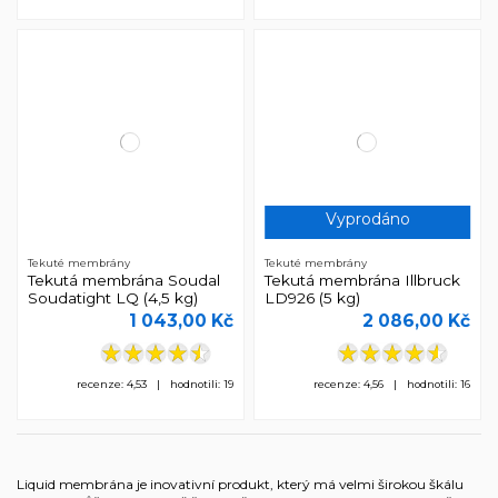
Vyprodáno
Tekuté membrány
Tekuté membrány
Tekutá membrána Soudal
Tekutá membrána Illbruck
Soudatight LQ (4,5 kg)
LD926 (5 kg)
1 043,00 Kč
2 086,00 Kč
recenze: 4,53 | hodnotili: 19
recenze: 4,56 | hodnotili: 16
Liquid membrána je inovativní produkt, který má velmi širokou škálu