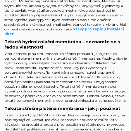
aplikací. Můžeme najít vnější a vnitřní tekuté membrány, které se liší
svým účelem, ale oba typy jsou navrženy tak, aby vytvořily jednotný a
těsný povlak. Vyznačují se vysokou mechanickou odolností, což je
zvláště důležité v případě střešních krytin a spojů stěna-stěna a stěna-
strop. Zjistěte, jaké typy tekutých membrán nabízíme v našem
stavebnictví a jaké vlastnosti mají polyuretanové tekuté membrány. Náš
online stavební velkoobchod
nabízí také
pásky pro teplou instalaci
oken
.
Tekutá hydroizolační membrána – seznamte se s
řadou vlastností
V současnosti je na trhu mnoho izolačních produktů, jako je tekutá
venkovní okenní membrána a tekutá střešní membrána. Každý z nich je
vysoce odolný vůči vnějším faktorům a je ideálním podkladem pro
barvu nebo omítku. Hydroizolační produkty jsou vyrobeny z
polyuretanových pryskyřic, které nám umožňují střechu správně
chránit. Tato tekutá střešní membrána je odolná vůči UV záření, díky
čemuž je vhodná i jako tekutá membrána na terasu. Lze jej snadno
použít na šikmé i ploché střechy. Tekutá střešní membrána na plsti
vytváří pružnou tenkou vrstvu a po zaschnutí změna barvy naznačuje,
že povrch je připraven k malování nebo omítání. Dobrou volbou je také
tekutá balkónová membrána, odolná proti vlhkosti a snadno použitelná.
Tekutá střešní plstěná membrána - jak ji používat
Existují různé typy EPDM membrán. Nejoblíbenější jsou membrány na
bázi pryskyřice. Pamatujte však, že správná aplikace se může lišit v
závislosti na produktu, proto si před použitím přečtěte pokyny výrobce.
Nejdůležitější je skladovat membránu v uzavřeném obalu, na suchém