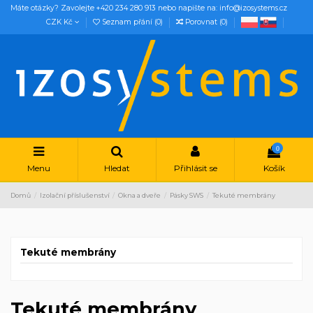
Máte otázky? Zavolejte +420 234 280 913 nebo napište na: info@izosystems.cz
CZK Kč
Seznam přání (
0
)
Porovnat (
0
)
0
Menu
Hledat
Přihlásit se
Košík
Domů
Izolační příslušenství
Okna a dveře
Pásky SWS
Tekuté membrány
Tekuté membrány
Tekuté membrány