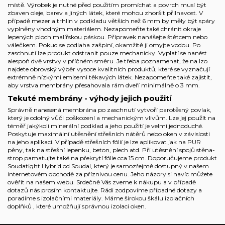
místě. Výrobek je nutné před použitím promíchat a povrch musí být
zbaven oleje, barev a jiných látek, které mohou zhoršit přilnavost. V
případě mezer a trhlin v podkladu větších než 6 mm by měly být spáry
vyplněny vhodným materiálem. Nezapomeňte také chránit okraje
lepených ploch malířskou páskou. Přípravek nanášejte štětcem nebo
válečkem. Pokud se podlaha zašpiní, okamžitě ji omyjte vodou. Po
zaschnutí lze produkt odstranit pouze mechanicky. Vyplatí se nanést
alespoň dvě vrstvy v příčném směru. Je třeba poznamenat, že na Izo
najdete obrovský výběr vysoce kvalitních produktů, které se vyznačují
extrémně nízkými emisemi těkavých látek. Nezapomeňte také zajistit,
aby vrstva membrány přesahovala rám dveří minimálně o 3 mm.
Tekuté membrány - výhody jejich použití
Správně nanesená membrána po zaschnutí vytvoří parotěsný povlak,
který je odolný vůči poškození a mechanickým vlivům. Lze jej použít na
téměř jakýkoli minerální podklad a jeho použití je velmi jednoduché.
Poskytuje maximální utěsnění střešních nátěrů nebo oken v závislosti
na jeho aplikaci. V případě střešních fólií je lze aplikovat jak na PUR
pěny, tak na střešní lepenku, beton, plech atd. Při utěsnění spojů stěna-
strop pamatujte také na překrytí fólie cca 15 cm. Doporučujeme produkt
Soudatight Hybrid od Soudal, který je samozřejmě dostupný v našem
internetovém obchodě za příznivou cenu. Jeho názory si navíc můžete
ověřit na našem webu. Srdečně Vás zveme k nákupu a v případě
dotazů nás prosím kontaktujte. Rádi zodpovíme případné dotazy a
poradíme s izolačními materiály. Máme širokou škálu
izolačních
doplňků
, které umožňují správnou
izolaci oken
.