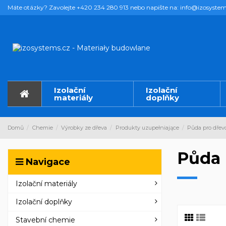
Máte otázky? Zavolejte +420 234 280 913 nebo napište na: info@izosystem
Izolační
Izolační
materiály
doplňky
Domů
Chemie
Výrobky ze dřeva
Produkty uzupełniające
Půda pro dřev
Půda 
Navigace
Izolační materiály
Izolační doplňky
Stavební chemie