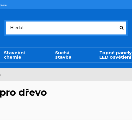
s.cz
Stavební
Suchá
Topné panely
chemie
stavba
LED osvětlení
o
pro dřevo