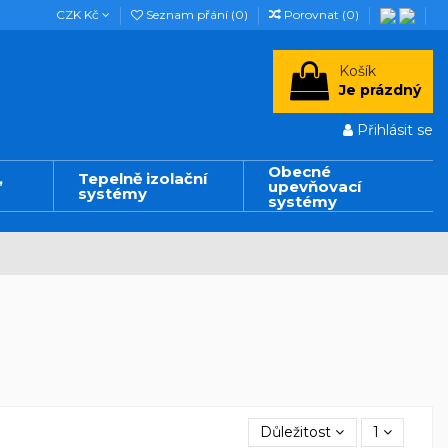
CZK Kč
Seznam přání (
0
)
Porovnat (
0
)
Košík
Je prázdný
Přihlásit se
Obecné
,
Tepelně izolační
upevňovací
systémy
systémy
Důležitost
1