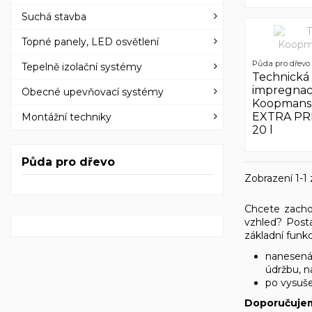
Suchá stavba
Topné panely, LED osvětlení
Půda pro dřevo
Tepelně izolační systémy
Technická
impregna
Obecné upevňovací systémy
Koopmans
EXTRA PR
Montážní techniky
20 l
Půda pro dřevo
Zobrazení 1-1 
Chcete zachov
vzhled? Posta
základní funk
nanesená 
údržbu, n
po vysuše
Doporučuje