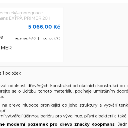
5 066,00 Kč
ce
recenze: 4,40 | hodnotili: 75
IMER
z 1 položek
at odolnost dřevěných konstrukcí od okolních konstrukcí po del
rejte se o údržbu tohoto materiálu, počínaje umístěním dobré
ce:
na dřevo hluboce pronikající do jeho struktury a vytváří tenk
apř.
ní vytvářejí účinnou bariéru pro vývoj hub, plísní a bakterií a tak
me moderní pozemek pro dřevo značky Koopmans
. Jedn