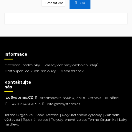
OK
Smazat vše
Informace
Obchodní podmínky
Zásady ochrany osobních údajů
Odstoupení od kupní smlouvy
Mapa stránek
Kontaktujte
nás
IzoSystems.CZ
Vratimovská 681/80, 71900 Ostrava – Kunčice
+420 234 280 913
info@izosystems.cz
Termo Organika
|
Spax
|
Recticel
|
Polyuretanové výrobky
|
Zahradní
výstavba
|
Tepelná izolace
|
Polystyrenové izolace Termo Organika
|
Laky
na dřevo