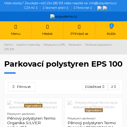
Máte otázky? Zavolejte +420 234 280 913 nebo napište na: info@izosystems.cz
CZK Kč
Seznam přání (
)
Porovnat (
)
0
Menu
Hledat
Přihlásit se
Košík
Domů
Izolační materiály
Polystyren a XPS
Parkování
Parkovací polystyren
EPS 100
Parkovací polystyren EPS 100
Filtrovat
Důležitost
2
Vyprodáno
Vyprodáno
Polystyren parkovací
Pěnový polystyren Termo
Polystyren parkovací
Organika SILVER
Pěnový polystyren Termo