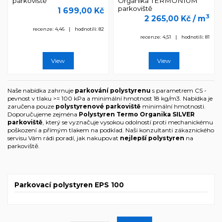
parkoviště
Organika TERMONIUM
parkoviště
1 699,00 Kč
3
2 265,00 Kč
/ m
recenze: 4,46 | hodnotili: 82
recenze: 4,51 | hodnotili: 81
View
View
Naše nabídka zahrnuje
parkování polystyrenu
s parametrem CS -
pevnost v tlaku >= 100 kPa a minimální hmotnost 18 kg/m3. Nabídka je
zaručena pouze
polystyrenové parkoviště
minimální hmotnosti.
Doporučujeme zejména
Polystyren Termo Organika SILVER
parkoviště
, který se vyznačuje vysokou odolností proti mechanickému
poškození a přímým tlakem na podklad. Naši konzultanti zákaznického
servisu Vám rádi poradí, jak nakupovat
nejlepší polystyren
na
parkoviště.
Parkovací polystyren EPS 100