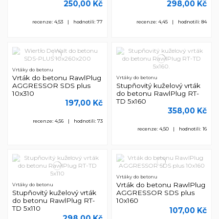
250,00 Kč
298,00 Kč
recenze: 4,53 | hodnotili: 77
recenze: 4,45 | hodnotili: 84
Vrtáky do betonu
Vrták do betonu RawlPlug
Vrtáky do betonu
AGGRESSOR SDS plus
Stupňovitý kuželový vrták
10x310
do betonu RawlPlug RT-
TD 5x160
197,00 Kč
358,00 Kč
recenze: 4,56 | hodnotili: 73
recenze: 4,50 | hodnotili: 16
Vrtáky do betonu
Vrták do betonu RawlPlug
Vrtáky do betonu
Stupňovitý kuželový vrták
AGGRESSOR SDS plus
do betonu RawlPlug RT-
10x160
TD 5x110
107,00 Kč
298,00 Kč