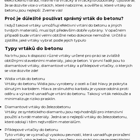
elektrického nářadí, hlavně na vrtačky a vrtačky/šroubováky. Ujistěte se,
že se dozvíte více o vrtácích, které nabízíme, a ověřte si, které vrtáky do
betonu jsou nejlepší. Zveme vás!
Proč je důležité používat správný vrták do betonu?
I když takové vrtáky umožňují efektivní vrtání do betonu a jiných
tvrdých materiálů, musí být především dobře vybrány. V opačném
případě bude vrtání velmi obtížné nebo dokonce nemožné. Určitě si
zjistěte, jaké vrtáky vybrat podle jejich typu!o
Typy vrtáků do betonu
Na trhu jsou k dispozici různé vrtáky určené pro práci se zvláště
obtížnými stavebními materiály, jako je beton. V první řadě jsou to
diamantové vrtáky, diamantové vrtáky a příklepové vrtačky, o kterých
se více dozvíte zde!
Widia vrták do betonu
Vrtáky do betonu Widia jsou vyrobeny z oceli a část hlavy je pokryta
slinutým karbidem. Hlava ze slinutého karbidu je vysoce odolná proti
oděru a výrazně usnadňuje vrtání do betonu. Takový vrták neklouže a
minimalizuje riziko prasklin.
Diamantové vrtáky do železobetonu
Vrtáky ze syntetického diamantu jsou nejvhodnější pro intenzivní
použití a tvrdé materiály. Jedná se o nejlepší vrtáky do železobetonu,
které odolají i těm nejtvrdším materiálům.
Příklepové vrtačky do betonu
Tyto vrtáky se vyznačují vysokou pevností, která usnadňuje proražení
materiálů, jako je beton. Jsou navrženy pro práci pouze se speciálními