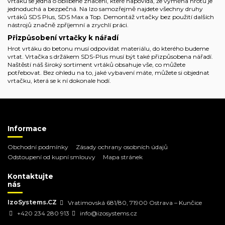
vrtáků se jedná o oblíbené značení, které napovídá, že výměna hrotu je
jednoduchá a bezpečná. Na Izo samozřejmě najdete všechny druhy
vrtáků SDS Plus, SDS Max a Top. Demontáž vrtačky bez použití dalších
nástrojů značně zpříjemní a zrychlí práci.
Přizpůsobení vrtačky k nářadí
Hrot vrtáku do betonu musí odpovídat materiálu, do kterého budeme
vrtat. Vrtačka s držákem SDS-Plus musí být také přizpůsobena nářadí.
Naštěstí náš široký sortiment vrtáků obsahuje vše, co můžete
potřebovat. Bez ohledu na to, jaké vybavení máte, můžete si objednat
vrtačku, která se k ní dokonale hodí.
Informace
Obchodní podmínky
Zásady ochrany osobních údajů
Odstoupení od kupní smlouvy
Mapa stránek
Kontaktujte
nás
IzoSystems.CZ
Vratimovská 681/80, 71900 Ostrava – Kunčice
+420 234 280 913
info@izosystems.cz