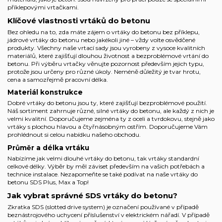
příklepovými vrtačkami.
Klíčové vlastnosti vrtáků do betonu
Bez ohledu na to, zda máte zájem o vrtáky do betonu bez příklepu,
jádrové vrtáky do betonu nebo jakékoli jiné – vždy volte osvědčené
produkty. Všechny naše vrtací sady jsou vyrobeny z vysoce kvalitních
materiálů, které zajišťují dlouhou životnost a bezproblémové vrtání do
betonu. Při výběru vrtačky věnujte pozornost především jejich typu,
protože jsou určeny pro různé úkoly. Neméně důležitý je tvar hrotu,
cena a samozřejmě pracovní délka.
Materiál konstrukce
Dobré vrtáky do betonu jsou ty, které zajišťují bezproblémové použití.
Náš sortiment zahrnuje různé, silné vrtáky do betonu, ale každý z nich je
velmi kvalitní. Doporučujeme zejména ty z oceli a tvrdokovu, stejně jako
vrtáky s plochou hlavou a čtyřnásobným ostřím. Doporučujeme Vám
prohlédnout si celou nabídku našeho obchodu.
Průměr a délka vrtáku
Nabízíme jak velmi dlouhé vrtáky do betonu, tak vrtáky standardní
celkové délky. Výběr by měl záviset především na vašich potřebách a
technice instalace
. Nezapomeňte se také podívat na naše vrtáky do
betonu SDS Plus, Max a Top!
Jak vybrat správné SDS vrtáky do betonu?
Zkratka SDS (slotted drive system) je označení používané v případě
beznástrojového uchycení příslušenství v elektrickém nářadí. V případě