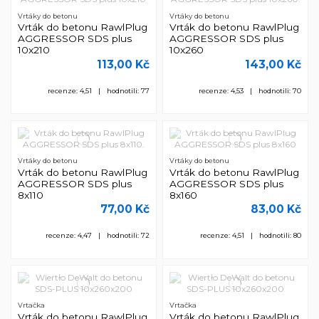
Vrtáky do betonu
Vrtáky do betonu
Vrták do betonu RawlPlug
Vrták do betonu RawlPlug
AGGRESSOR SDS plus
AGGRESSOR SDS plus
10x210
10x260
113,00 Kč
143,00 Kč
recenze: 4,51 | hodnotili: 77
recenze: 4,53 | hodnotili: 70
Vrtáky do betonu
Vrtáky do betonu
Vrták do betonu RawlPlug
Vrták do betonu RawlPlug
AGGRESSOR SDS plus
AGGRESSOR SDS plus
8x110
8x160
77,00 Kč
83,00 Kč
recenze: 4,47 | hodnotili: 72
recenze: 4,51 | hodnotili: 80
Vrtačka
Vrtačka
Vrták do betonu RawlPlug
Vrták do betonu RawlPlug