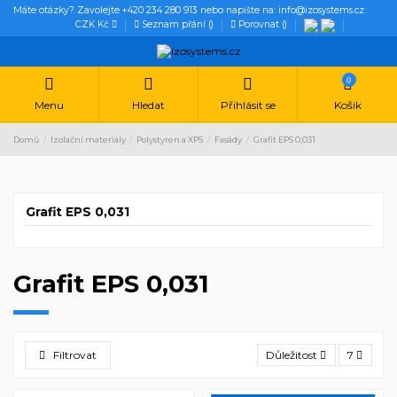
Máte otázky? Zavolejte +420 234 280 913 nebo napište na: info@izosystems.cz
CZK Kč
Seznam přání (
)
Porovnat (
)
0
Menu
Hledat
Přihlásit se
Košík
Domů
Izolační materiály
Polystyren a XPS
Fasády
Grafit EPS 0,031
Grafit EPS 0,031
Grafit EPS 0,031
Filtrovat
Důležitost
7