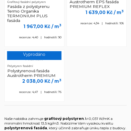
Austrotherm EPS fasáda
Grafitový fasádní polystyren
Fasáda z polystyrenu
PREMIUM REFLEX
Termo Organika
3
1 639,00 Kč
/ m
TERMONIUM PLUS
fasáda
recenze: 4,34 | hodnotili: 106
3
1 967,00 Kč
/ m
recenze: 4,40 | hodnotili: 90
Vyprodáno
Polystyren fasádní
Polystyrenová fasáda
Austrotherm PREMIUM
3
2 038,00 Kč
/ m
recenze: 4,47 | hodnotili: 76
Naše nabídka zahrnuje
grafitový polystyren
λ=0,031 W/mK a
minimální hmotnost 13,5 kg/m3. Nabízíme Vám vysokou kvalitu
polystyrenová fasáda
, který účinně zabraňuje úniku tepla z budovy.