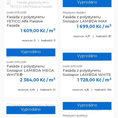
Vyprodáno
Grafit EPS 0,031
Polystyren fasádní
Fasáda z polystyrenu
Fasáda z polystyrenu
YETICO Alfa Passive
Swisspor LAMBDA MAX
Fasada
3
1 699,00 Kč
/ m
3
1 609,00 Kč
/ m
recenze: 4,37 | hodnotili: 87
recenze: 0 | hodnotili: 0
Vyprodáno
Vyprodáno
Grafit EPS 0,031
Fasáda z polystyrenu
Grafit EPS 0,031
Swisspor LAMBDA MEGA
Fasáda z polystyrenu
WHITE®
Swisspor LAMBDA WHITE
3
3
2 384,00 Kč
/ m
1 728,00 Kč
/ m
recenze: 4,49 | hodnotili: 91
recenze: 4,36 | hodnotili: 104
Vyprodáno
Vyprodáno
Polystyren grafitový