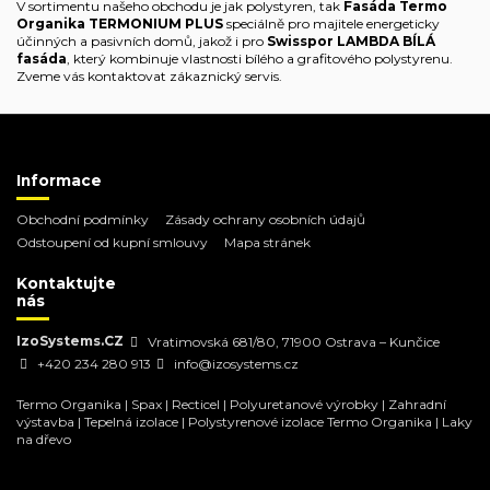
V sortimentu našeho obchodu je jak polystyren, tak
Fasáda Termo
Organika TERMONIUM PLUS
speciálně pro majitele energeticky
účinných a pasivních domů, jakož i pro
Swisspor LAMBDA BÍLÁ
fasáda
, který kombinuje vlastnosti bílého a grafitového polystyrenu.
Zveme vás kontaktovat zákaznický servis.
Informace
Obchodní podmínky
Zásady ochrany osobních údajů
Odstoupení od kupní smlouvy
Mapa stránek
Kontaktujte
nás
IzoSystems.CZ
Vratimovská 681/80, 71900 Ostrava – Kunčice
+420 234 280 913
info@izosystems.cz
Termo Organika
|
Spax
|
Recticel
|
Polyuretanové výrobky
|
Zahradní
výstavba
|
Tepelná izolace
|
Polystyrenové izolace Termo Organika
|
Laky
na dřevo