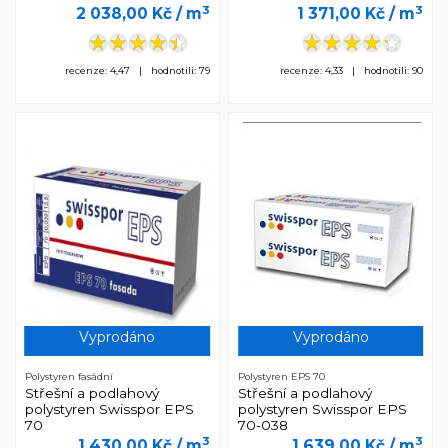
3
3
2 038,00 Kč
/ m
1 371,00 Kč
/ m
recenze: 4,47 | hodnotili: 79
recenze: 4,33 | hodnotili: 90
Vyprodáno
Vyprodáno
Polystyren fasádní
Polystyren EPS 70
Střešní a podlahový
Střešní a podlahový
polystyren Swisspor EPS
polystyren Swisspor EPS
70
70-038
3
3
1 430,00 Kč
/ m
1 639,00 Kč
/ m