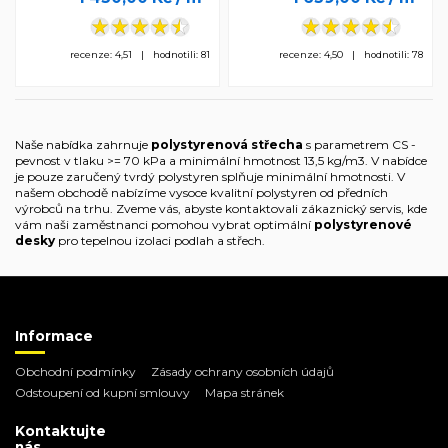
recenze: 4,51 | hodnotili: 81
recenze: 4,50 | hodnotili: 78
Naše nabídka zahrnuje
polystyrenová střecha
s parametrem CS -
pevnost v tlaku >= 70 kPa a minimální hmotnost 13,5 kg/m3. V nabídce
je pouze zaručený tvrdý polystyren splňuje minimální hmotnosti. V
našem obchodě nabízíme vysoce kvalitní polystyren od předních
výrobců na trhu. Zveme vás, abyste kontaktovali zákaznický servis, kde
vám naši zaměstnanci pomohou vybrat optimální
polystyrenové
desky
pro tepelnou izolaci podlah a střech.
Informace
Obchodní podmínky
Zásady ochrany osobních údajů
Odstoupení od kupní smlouvy
Mapa stránek
Kontaktujte
nás