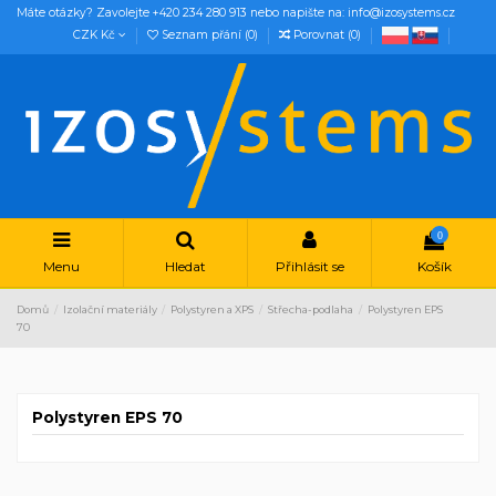
Máte otázky? Zavolejte +420 234 280 913 nebo napište na: info@izosystems.cz
CZK Kč
Seznam přání (
0
)
Porovnat (
0
)
0
Menu
Hledat
Přihlásit se
Košík
Domů
Izolační materiály
Polystyren a XPS
Střecha-podlaha
Polystyren EPS
70
Polystyren EPS 70