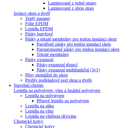
Laminované z jedné strany
Laminované z obou stran
Izolace oken a dveří
Teplý parapet
Fólie EPDM
Lepidla EPDM
Pásky butylové
Pásky a tekuté membrány pro teplou instalaci oken
Parotěsné pásky pro teplou instalaci oken
Paropropustné pásky pro teplou instalaci oken
Tekuté membrány
Pásky expanzní
Pásky expanzní těsnicí
Pásky expanzní multifunkční (3v1)
Pěny montážní do oken
Profily podkladové pod okna a dveře
Stavební chemie
Lepidla na polystyren, vlnu a fasádní polystyren
Lepidla na polystyren
Pěnové lepidlo na polystyren
Lepidla na sítku
Lepidla na vlnu
Lepidla na vlněnou síťovinu
Chemické kotvy
Chemické kotvy