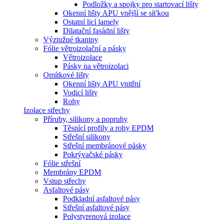
Podložky a spojky pro startovací lišty
Okenní lišty APU vnější se síťkou
Ostatní licí lamely
Dilatační fasádní lišty
Výztužné tkaniny
Fólie větroizolační a pásky
Větroizolace
Pásky na větroizolaci
Omítkové lišty
Okenní lišty APU vnitřní
Vodicí lišty
Rohy
Izolace střechy
Příruby, silikony a popruhy
Těsnící profily a rohy EPDM
Střešní silikony
Střešní membránové pásky
Pokrývačské pásky
Fólie střešní
Membrány EPDM
Vstup střechy
Asfaltové pásy
Podkladní asfaltové pásy
Střešní asfaltové pásy
Polystyrenová izolace