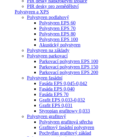
PIR desky nadkrokevní izolace
PIR desky pro zemědělství
Polystyren a XPS
Polystyren podlahový
Polystyren EPS 60
Polystyren EPS 70
Polystyren EPS 80
Polystyren EPS 100
Akustický polystyren
Polystyren na základy
Polystyren parkovací
Parkovací polystyren EPS 100
Parkovací polystyren EPS 150
Parkovací polystyren EPS 200
Polystyren fasádní
Fasáda EPS 0,045-0,042
Fasáda EPS 0,040
Fasáda EPS 70
Grafit EPS 0,033-0,032
Grafit EPS 0,031
Styropian grafitowy 0,033
Polystyren grafitový
Polystyren grafitová střecha
Grafitový fasádní polystyren
Pochytřan grafitový základ