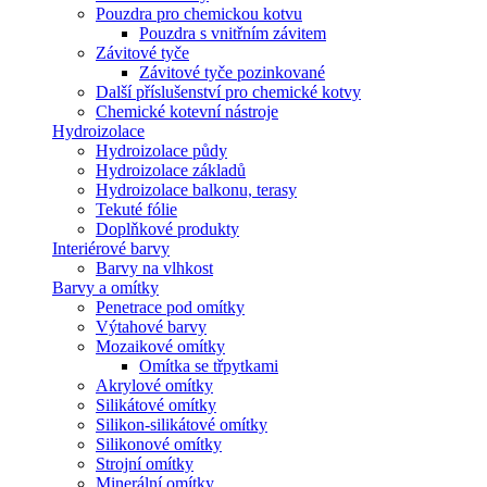
Pouzdra pro chemickou kotvu
Pouzdra s vnitřním závitem
Závitové tyče
Závitové tyče pozinkované
Další příslušenství pro chemické kotvy
Chemické kotevní nástroje
Hydroizolace
Hydroizolace půdy
Hydroizolace základů
Hydroizolace balkonu, terasy
Tekuté fólie
Doplňkové produkty
Interiérové barvy
Barvy na vlhkost
Barvy a omítky
Penetrace pod omítky
Výtahové barvy
Mozaikové omítky
Omítka se třpytkami
Akrylové omítky
Silikátové omítky
Silikon-silikátové omítky
Silikonové omítky
Strojní omítky
Minerální omítky