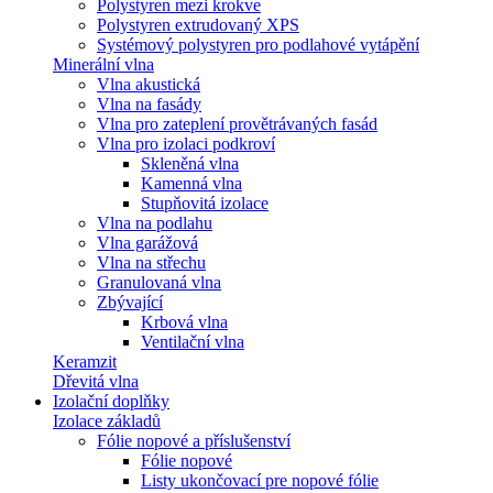
Polystyren mezi krokve
Polystyren extrudovaný XPS
Systémový polystyren pro podlahové vytápění
Minerální vlna
Vlna akustická
Vlna na fasády
Vlna pro zateplení provětrávaných fasád
Vlna pro izolaci podkroví
Skleněná vlna
Kamenná vlna
Stupňovitá izolace
Vlna na podlahu
Vlna garážová
Vlna na střechu
Granulovaná vlna
Zbývající
Krbová vlna
Ventilační vlna
Keramzit
Dřevitá vlna
Izolační doplňky
Izolace základů
Fólie nopové a příslušenství
Fólie nopové
Listy ukončovací pre nopové fólie