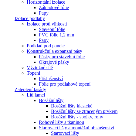
Horizontální izolace
Základové fólie
Papy
Izolace podlahy
Izolace proti vlhkosti
Stavební fólie
PVC fólie 1,2 mm
Papy
Podkład pod panele
Konstrukční a expanzní pásy
Pásky pro stavební fólie
Okrajové pásky
Výztužné sítě
Topení
Příslušenství
Fólie pro podlahové topení
Zateplení fasády
Lití lamel
Bosážní lišty
Bosážní lišty klasické
Bosážní lišty se ztraceným prvkem
Bosážní lišty - spojky, rohy
Rohové lišty s tkaninou
Startovací lišty a montážní příslušenství
Startovací lišty