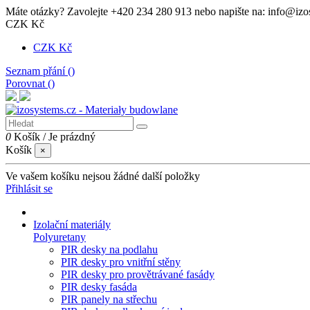
Máte otázky? Zavolejte +420 234 280 913 nebo napište na: info@izo
CZK Kč
CZK Kč
Seznam přání (
)
Porovnat (
)
0
Košík
/
Je prázdný
Košík
×
Ve vašem košíku nejsou žádné další položky
Přihlásit se
Izolační materiály
Polyuretany
PIR desky na podlahu
PIR desky pro vnitřní stěny
PIR desky pro provětrávané fasády
PIR desky fasáda
PIR panely na střechu