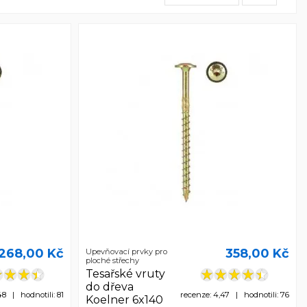
268,00 Kč
358,00 Kč
Upevňovací prvky pro
ploché střechy
Tesařské vruty
do dřeva
48 | hodnotili: 81
recenze: 4,47 | hodnotili: 76
Koelner 6x140