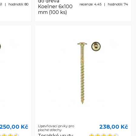
do dřeva
51 | hodnotili: 80
recenze: 4,45 | hodnotili: 74
Koelner 6x100
mm (100 ks)
250,00 Kč
238,00 Kč
Upevňovací prvky pro
ploché střechy
Tesařské vruty