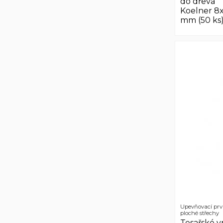
do dřeva
Koelner 8
mm (50 ks
Upevňovací prv
ploché střechy
Tesařské v