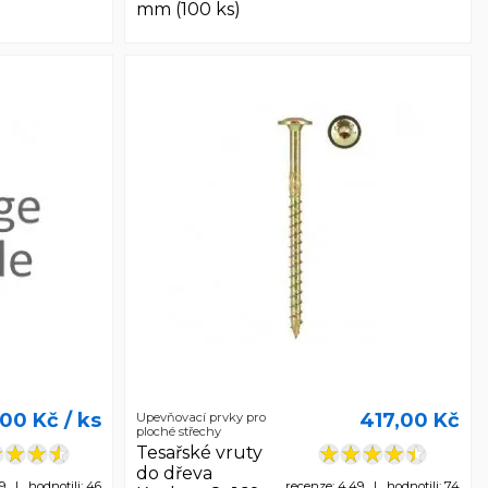
mm (100 ks)
,00 Kč
/ ks
417,00 Kč
Upevňovací prvky pro
ploché střechy
Tesařské vruty
do dřeva
59 | hodnotili: 46
recenze: 4,49 | hodnotili: 74