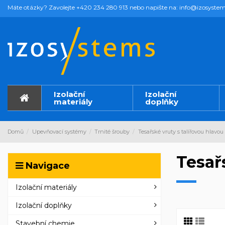
Máte otázky? Zavolejte +420 234 280 913 nebo napište na: info@izosystem
Izolační
Izolační
materiály
doplňky
Domů
Upevňovací systémy
Trnité šrouby
Tesařské vruty s talířovou hlavou
Tesař
Navigace
Izolační materiály
Izolační doplňky
Stavební chemie