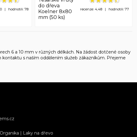
do dřeva
50 | hodnotili: 78
recenze: 4,48 | hodnotili: 77
Koelner 8x80
mm (50 ks)
měrech 6 a 10 mm v různých délkách. Na žádost dotčené osoby
ím kontaktu s naším oddělením služeb zákazníkům. Přejeme
tems.cz
 Organika
|
Laky na dřevo