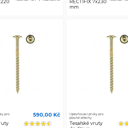
x220
RECTIFIX 7x230
)
mm
590,00 Kč
ky pro
Upevňovací prvky pro
ploché střechy
ruty
Tesařské vruty