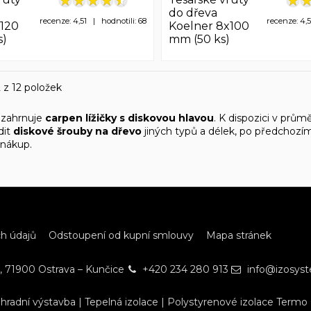
do dřeva
recenze: 4,51 | hodnotili: 68
recenze: 4,
x120
Koelner 8x100
s)
mm (50 ks)
 z 12 položek
 zahrnuje
carpen lížičky s diskovou hlavou
. K dispozici v prů
dit
diskové šrouby na dřevo
jiných typů a délek, po předchoz
nákup.
h údajů
Odstoupení od kupní smlouvy
Mapa stránek
, 71900 Ostrava – Kunčice
+420 234 280 913
info@izosys
hradní výstavba
|
Tepelná izolace
|
Polystyrenové izolace Termo