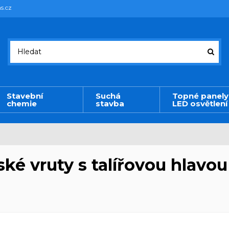
s.cz
Stavební
Suchá
Topné panely
chemie
stavba
LED osvětlení
ské vruty s talířovou hlavou