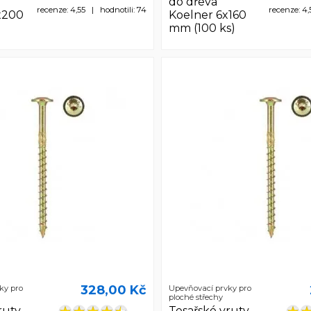
do dřeva
recenze: 4,55 | hodnotili: 74
recenze: 4,
x200
Koelner 6x160
)
mm (100 ks)
328,00 Kč
ky pro
Upevňovací prvky pro
ploché střechy
ruty
Tesařské vruty