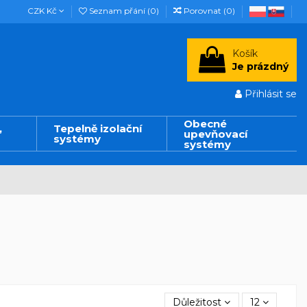
CZK Kč
Seznam přání (
0
)
Porovnat (
0
)
Košík
Je prázdný
Přihlásit se
Obecné
,
Tepelně izolační
upevňovací
systémy
systémy
Důležitost
12