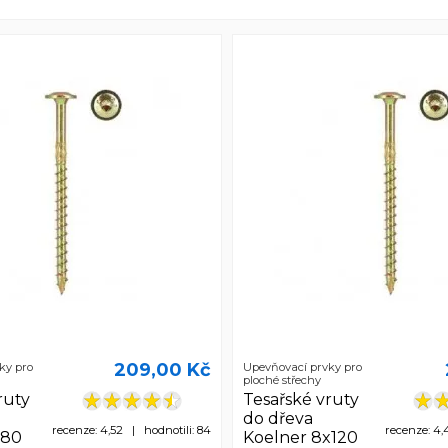
209,00 Kč
ky pro
Upevňovací prvky pro
ploché střechy
ruty
Tesařské vruty
do dřeva
recenze: 4,52 | hodnotili: 84
recenze: 4,
x80
Koelner 8x120