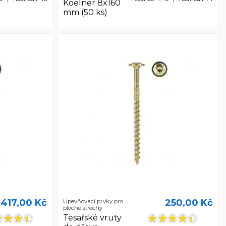
Koelner 8x160
mm (50 ks)
417,00 Kč
250,00 Kč
Upevňovací prvky pro
ploché střechy
Tesařské vruty