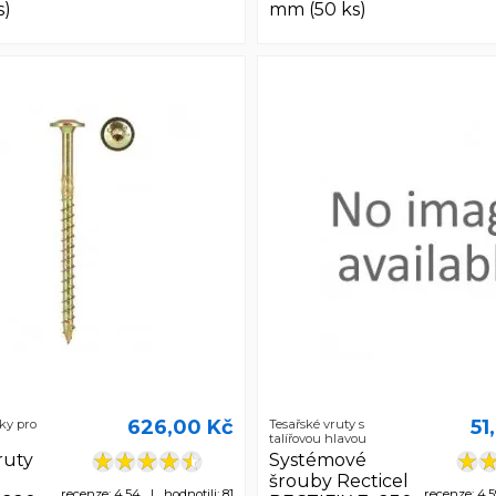
s)
mm (50 ks)
626,00 Kč
51
ky pro
Tesařské vruty s
talířovou hlavou
ruty
Systémové
šrouby Recticel
recenze: 4,54 | hodnotili: 81
recenze: 4,