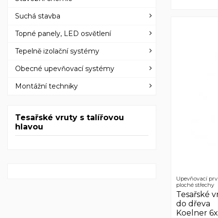
Suchá stavba
Topné panely, LED osvětlení
Tepelně izolační systémy
Obecné upevňovací systémy
Montážní techniky
Tesařské vruty s talířovou
hlavou
Upevňovací prv
ploché střechy
Tesařské v
do dřeva
Koelner 6