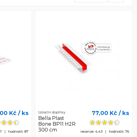
,00 Kč
/ ks
77,00 Kč
/ ks
Izolační doplňky
Bella Plast
Bone BP11 H2R
300 cm
7 | hodnotili: 87
recenze: 4,43 | hodnotili: 76