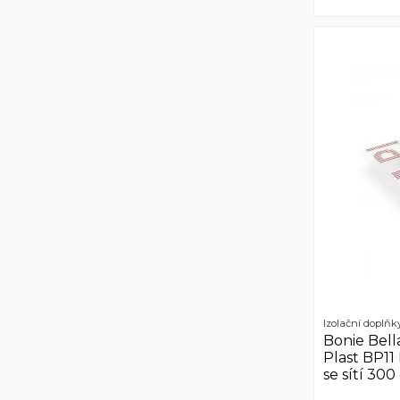
Izolační doplňk
Bonie Bell
Plast BP11
se sítí 30