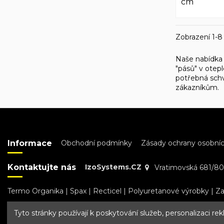
cm
Zobrazení 1-8
Naše nabídka 
"pásů" v otep
potřebná schv
zákazníkům.
Informace
Obchodní podmínky
Zásady ochrany osobníc
Kontaktujte nás
IzoSystems.CZ
Vratimovská 681/80
Termo Organika
|
Spax
|
Recticel
|
Polyuretanové výrobky
|
Za
Tyto stránky používají k poskytování služeb, personalizaci r