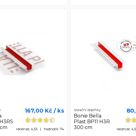
167,00 Kč
/ ks
80
y
Izolační doplňky
a
Bonie Bella
 H3RS
Plast BP11 H3R
0 cm
300 cm
recenze: 4,53 | hodnotili: 74
recenze: 4,