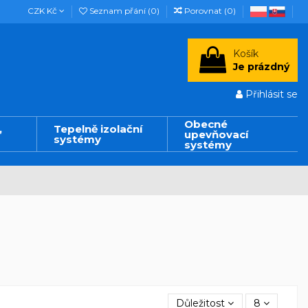
CZK Kč
Seznam přání (
0
)
Porovnat (
0
)
Košík
Je prázdný
Přihlásit se
Obecné
,
Tepelně izolační
upevňovací
systémy
systémy
Důležitost
8