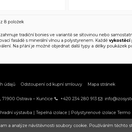
 z 8 položek
zahrnuje tradiční bonies ve variantě se síťovinou nebo samostatn
lovací fasádě s minerální vlnou a polystyrenem. Každé
vykostěcí
álení. Na přání je možné objednat další typy a délky poukázek
h údajů
Odstoupení od kupní smlouvy
Mapa stránek
, 71900 Ostrava – Kunčice
+420 234 280 913
info@izosys
hradní výstavba
|
Tepelná izolace
|
Polystyrenové izolace Termo
eklam a analýze návštěvnosti soubory cookie. Používáním těchto s