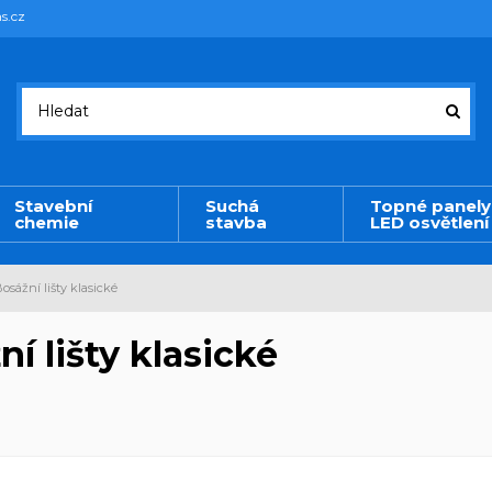
s.cz
Stavební
Suchá
Topné panely
chemie
stavba
LED osvětlení
osážní lišty klasické
í lišty klasické