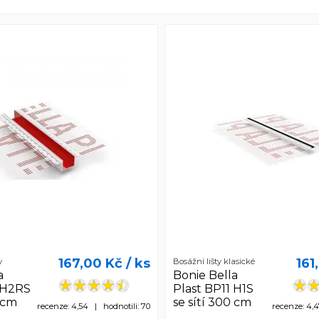
167,00 Kč
/ ks
161
y
Bosážní lišty klasické
a
Bonie Bella
 H2RS
Plast BP11 H1S
0 cm
se sítí 300 cm
recenze: 4,54 | hodnotili: 70
recenze: 4,4