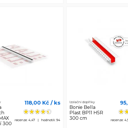
118,00 Kč
/ ks
95
y
Izolační doplňky
a
Bonie Bella
ch
Plast BP11 H5R
 MAX
300 cm
recenze: 4,47 | hodnotili: 94
recenze: 4,
í 300