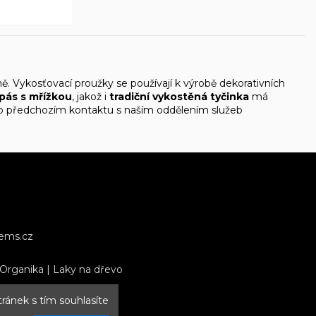
ě. Vykosťovací proužky se používají k výrobě dekorativních
 pás s mřížkou
, jakož i
tradiční vykostěná tyčinka
má
 po předchozím kontaktu s naším oddělením služeb
tems.cz
 Organika
|
Laky na dřevo
tránek s tím souhlasíte