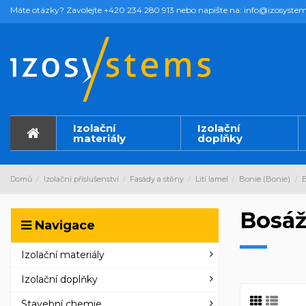
Máte otázky? Zavolejte +420 234 280 913 nebo napište na: info@izosystem
Izolační
Izolační
materiály
doplňky
Domů
Izolační příslušenství
Fasády a stěny
Lití lamel
Bonie (Bonie)
B
Bosážn
Navigace
Izolační materiály
Izolační doplňky
Stavební chemie