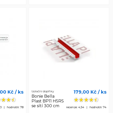
,00 Kč
/ ks
179,00 Kč
/ ks
Izolační doplňky
Bonie Bella
Plast BP11 H5RS
se sítí 300 cm
53 | hodnotili: 78
recenze: 4,54 | hodnotili: 74