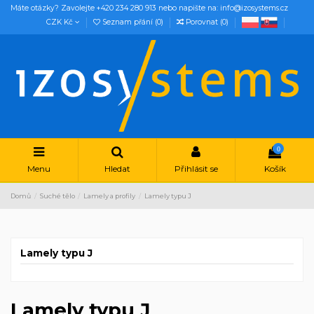
Máte otázky? Zavolejte +420 234 280 913 nebo napište na: info@izosystems.cz
CZK Kč
Seznam přání (
0
)
Porovnat (
0
)
0
Menu
Hledat
Přihlásit se
Košík
Domů
Suché tělo
Lamely a profily
Lamely typu J
Lamely typu J
Lamely typu J