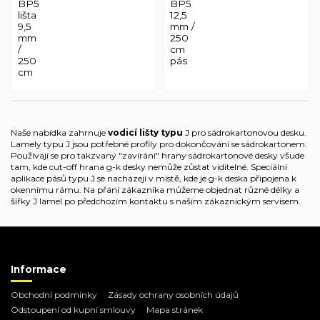
BP5
BP5
lišta
12,5
9,5
mm /
mm
250
/
cm
250
pás
cm
Naše nabídka zahrnuje
vodicí lišty typu
J pro sádrokartonovou desku.
Lamely typu J jsou potřebné profily pro dokončování se sádrokartonem.
Používají se pro takzvaný "zavírání" hrany sádrokartonové desky všude
tam, kde cut-off hrana g-k desky nemůže zůstat viditelné. Speciální
aplikace pásů typu J se nacházejí v místě, kde je g-k deska připojena k
okennímu rámu. Na přání zákazníka můžeme objednat různé délky a
šířky J lamel po předchozím kontaktu s naším zákaznickým servisem.
Informace
Obchodní podmínky
Zásady ochrany osobních údajů
Odstoupení od kupní smlouvy
Mapa stránek