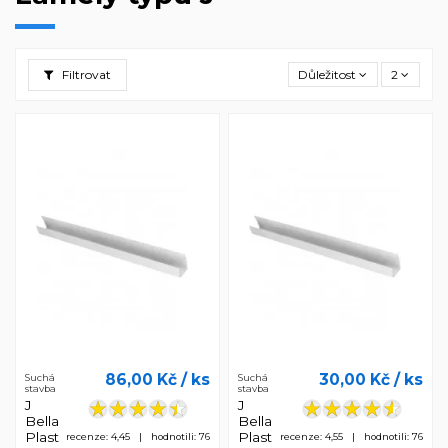
Filtrovat
Důležitost
2
86,00 Kč
/ ks
30,00 Kč
/ ks
Suchá
Suchá
stavba
stavba
J
J
Bella
Bella
Plast
Plast
recenze: 4,45 | hodnotili: 76
recenze: 4,55 | hodnotili: 76