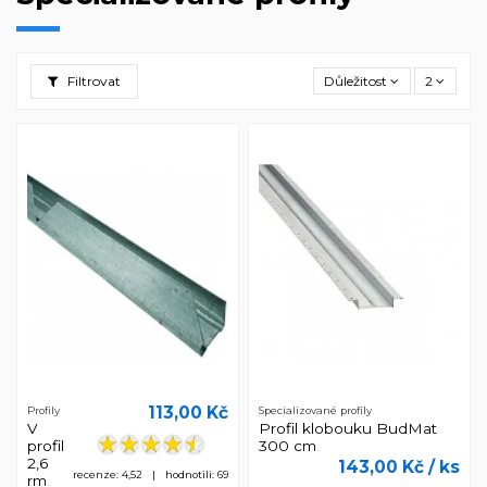
Filtrovat
Důležitost
2
113,00 Kč
Profily
Specializované profily
V
Profil klobouku BudMat
profil
300 cm
2,6
143,00 Kč
/ ks
recenze: 4,52 | hodnotili: 69
rm