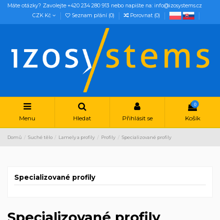
Máte otázky? Zavolejte +420 234 280 913 nebo napište na: info@izosystems.cz
CZK Kč
Seznam přání (
0
)
Porovnat (
0
)
0
Menu
Hledat
Přihlásit se
Košík
Domů
Suché tělo
Lamely a profily
Profily
Specializované profily
Specializované profily
Specializované profily