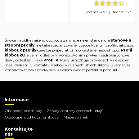
recenze: 4,40 | hodnotili: 73
Široká nabídka našeho obchodu zahrnuje nejen standardní
stěnové a
stropní profily
, ale také specializované, vysoce kvalitní profily, jako jsou
klobouk profily
které lze připevnit přímo ke stěně nebo stropu.
Profil
klobouku
je velmi důležitým konstrukčním prvkem sádrokartonové
desky opláštění. Také
Profil V
, který umožňuje provádět trvalé spojení
mezi deskami v kontaktu s sebou v různých úhlech sklonu. Zveme vás
kontaktovat zákaznický servis s cílem vybrat perfektní produkt.
Informace
Obchodní podmínky
Zásady ochrany osobních údajů
Odstoupení od kupní smlouvy
Mapa stránek
Kontaktujte
nás