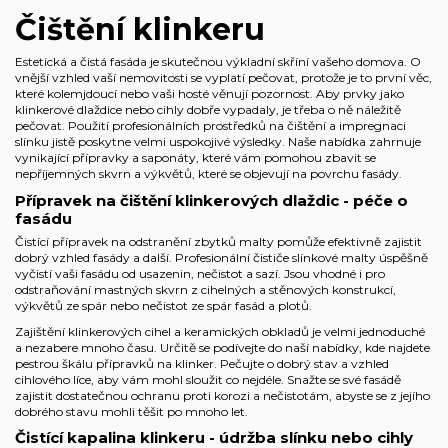
Čištění klinkeru
Estetická a čistá fasáda je skutečnou výkladní skříní vašeho domova. O
vnější vzhled vaší nemovitosti se vyplatí pečovat, protože je to první věc,
které kolemjdoucí nebo vaši hosté věnují pozornost. Aby prvky jako
klinkerové dlaždice nebo cihly dobře vypadaly, je třeba o ně náležitě
pečovat. Použití profesionálních prostředků na čištění a impregnaci
slínku jistě poskytne velmi uspokojivé výsledky. Naše nabídka zahrnuje
vynikající přípravky a saponáty, které vám pomohou zbavit se
nepříjemných skvrn a výkvětů, které se objevují na povrchu fasády.
Přípravek na čištění klinkerových dlaždic - péče o
fasádu
Čistící přípravek na odstranění zbytků malty pomůže efektivně zajistit
dobrý vzhled fasády a další. Profesionální čističe slínkové malty úspěšně
vyčistí vaši fasádu od usazenin, nečistot a sazí. Jsou vhodné i pro
odstraňování mastných skvrn z cihelných a stěnových konstrukcí,
výkvětů ze spár nebo nečistot ze spár fasád a plotů.
Zajištění klinkerových cihel a keramických obkladů je velmi jednoduché
a nezabere mnoho času. Určitě se podívejte do naší nabídky, kde najdete
pestrou škálu přípravků na klinker. Pečujte o dobrý stav a vzhled
cihlového líce, aby vám mohl sloužit co nejdéle. Snažte se své fasádě
zajistit dostatečnou ochranu proti korozi a nečistotám, abyste se z jejího
dobrého stavu mohli těšit po mnoho let.
Čistící kapalina klinkeru - údržba slínku nebo cihly