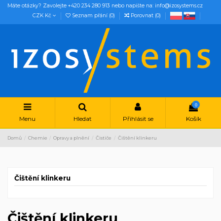
Máte otázky? Zavolejte +420 234 280 913 nebo napište na: info@izosystems.cz
CZK Kč
Seznam přání (
0
)
Porovnat (
0
)
0
Menu
Hledat
Přihlásit se
Košík
Domů
Chemie
Opravy a plnění
Čističe
Čištění klinkeru
Čištění klinkeru
Čištění klinkeru