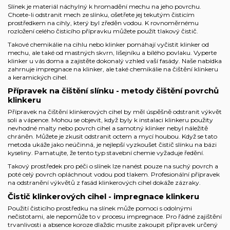
Slínek je materiál náchylný k hromadění mechu na jeho povrchu.
Chcete-li odstranit mech ze slínku, ošetřete jej tekutým čisticím
prostředkem na cihly, který byl zředěn vodou. K rovnoměrnému
rozložení celého čisticího přípravku můžete použít tlakový čistič.
Takové chemikálie na cihlu nebo klinker pomáhají vyčistit klinker od
mechu, ale také od mastných skvrn, lišejníku a bílého povlaku. Vyperte
klinker u vás doma a zajistěte dokonalý vzhled vaší fasády. Naše nabídka
zahrnuje impregnace na klinker, ale také chemikálie na čištění klinkeru
a keramických cihel.
Přípravek na čištění slínku - metody čištění povrchů
klinkeru
Přípravek na čištění klinkerových cihel by měl úspěšně odstranit výkvět
soli a vápence. Mohou se objevit, když byly k instalaci klinkeru použity
nevhodné malty nebo povrch cihel a samotný klinker nebyl náležitě
chráněn. Můžete je zkusit odstranit octem a mycí houbou. Když se tato
metoda ukáže jako neúčinná, je nejlepší vyzkoušet čistič slínku na bázi
kyseliny. Pamatujte, že tento typ
stavební chemie
vyžaduje ředění.
Takový prostředek pro péči o slínek lze nanést pouze na suchý povrch a
poté celý povrch opláchnout vodou pod tlakem. Profesionální přípravek
na odstranění výkvětů z fasád klinkerových cihel dokáže zázraky.
Čistič klinkerových cihel - impregnace klinkeru
Použití čisticího prostředku na slínek může pomoci s odolnými
nečistotami, ale nepomůže to v procesu impregnace. Pro řádné zajištění
trvanlivosti a absence koroze dlaždic musíte zakoupit přípravek určený