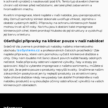
k ochraně výrobků s nasákavostí pod 6 %. Tento typ stavební chemie
chrání váš klinker před nečistotami, ale také před zabarvením a
hromaděním mechu.
Kvalitní impregnace, které najdete v naší nabídce, jsou paropropustné,
díky čemuž samotný klinker dokonale uvolňuje vlhkost, zejména v
období vydatných dešťů. Přípravky na ochranu klinkerových fasád
mohou trvat až tři roky. Na trhu jsou k dostání také impregnace
klinkerových cihel, které pronikají hluboko do její struktury a vyzdvihují
její barvu a texturu.
Ošetřující přípravky na klinker pouze v naší nabídce!
Srdečně Vás zveme k prohlédnutí nabídky
našeho internetového
obchodu
IzoSystems.cz
a profesionálních
čisticích prostředků
! Zde
najdete přípravky, které vám pomohou vyčistit klinkerové dlaždice a
cihly. Díky nám budete mít šanci zbavit povrch každé fasády odolných
nečistot. Naše přípravky odstraní vápenné výkvěty, řasy a stopy po
spárování. Když si vyberete impregnace z našeho sortimentu, můžete si
být jisti, že se jedná pouze o produkty nejvyšší kvality. Snažíme se našim
zákazníkům poskytovat jen ty nejlepší produkty za atraktivní ceny.
Vaše cihlové dlaždice nikdy nevypadaly tak dobře! Prohlédněte si naši
nabídku produktů a vyzkoušejte účinný odstraňovač výkvětů na vašich
klinkerových obkladech.
Informace