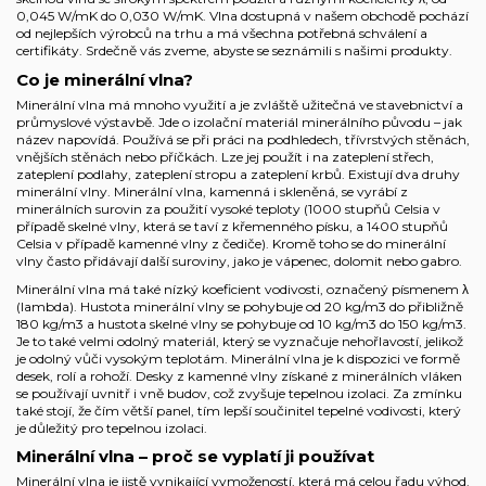
0,045 W/mK do 0,030 W/mK. Vlna dostupná v našem obchodě pochází
od nejlepších výrobců na trhu a má všechna potřebná schválení a
certifikáty. Srdečně vás zveme, abyste se seznámili s našimi produkty.
Co je minerální vlna?
Minerální vlna má mnoho využití a je zvláště užitečná ve stavebnictví a
průmyslové výstavbě. Jde o izolační materiál minerálního původu – jak
název napovídá. Používá se při práci na podhledech, třívrstvých stěnách,
vnějších stěnách nebo příčkách. Lze jej použít i na zateplení střech,
zateplení podlahy, zateplení stropu a zateplení krbů. Existují dva druhy
minerální vlny. Minerální vlna, kamenná i skleněná, se vyrábí z
minerálních surovin za použití vysoké teploty (1000 stupňů Celsia v
případě skelné vlny, která se taví z křemenného písku, a 1400 stupňů
Celsia v případě kamenné vlny z čediče). Kromě toho se do minerální
vlny často přidávají další suroviny, jako je vápenec, dolomit nebo gabro.
Minerální vlna má také nízký koeficient vodivosti, označený písmenem λ
(lambda). Hustota minerální vlny se pohybuje od 20 kg/m3 do přibližně
180 kg/m3 a hustota skelné vlny se pohybuje od 10 kg/m3 do 150 kg/m3.
Je to také velmi odolný materiál, který se vyznačuje nehořlavostí, jelikož
je odolný vůči vysokým teplotám. Minerální vlna je k dispozici ve formě
desek, rolí a rohoží. Desky z kamenné vlny získané z minerálních vláken
se používají uvnitř i vně budov, což zvyšuje tepelnou izolaci. Za zmínku
také stojí, že čím větší panel, tím lepší součinitel tepelné vodivosti, který
je důležitý pro tepelnou izolaci.
Minerální vlna – proč se vyplatí ji používat
Minerální vlna je jistě vynikající vymožeností, která má celou řadu výhod.