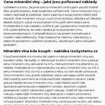
Cena minerální vlny – jaké jsou pořizovací náklady
Vzhledem k tomu, že jsme toho o minerální vlně a jejím použití hodně
řekli, je jistě otázkou, kolik bude toto zařízení stát. Cena minerální vlny v
našem obchodě je záležitost, která zájemce o koupi tohoto řešení jistě
nezatíží. Role minerální vlny je v tuto chvíli otázkou několika až několika
desítek zlotých, což je na současném trhu jistě velmi dobrá cena.
Prohlédněte si naši nabídku, ověřte si, jak vypadá cena minerální vlny
m3 a přesvědčte se, že naše nabídka je na současném trhu
konkurenceschopná. V případě dotazů nás prosím kontaktujte e-
mailem nebo telefonicky. Rádi zodpovíme všechny vaše dotazy a
odborně poradíme s výběrem produktu, abyste byli s jeho nákupem
spokojeni.
Minerální vlna kde koupit - nabídka IzoSystems.cz
V současné době má mnoho lidí zájem o nákup minerální vlny pro
stavební účely. Ne každý ví, kde koupit kvalitní minerální vlnu a jaká je
cena minerální vlny aktuálně na trhu. Náš sortiment má přesně to, co
hledáte. Podívejte se na naše produkty na cenu minerální vlny za m3 a
cenu minerální vlny za m2 a vyberte si něco, co vám bude vyhovovat.
Cena minerální vlny je jistě záležitost, která vaši kapsu příliš nezatíží.
Náš rozsáhlý sortiment se může pochlubit nejlepšími cenami, takže
pokud hledáte levnou minerální vlnu, vaše hledání končí zde.
Spolupracujeme pouze s nejlepšími výrobci, abychom zajistili
spokojenost našich zákazníků s jejich nákupy. Srdečně Vás zveme k
nákupu nejlevnější minerální vlny dostupné v našem sortimentu.
Můžete si ji koupit ve formách jako: role minerální vlny nebo minerální
vlna po kusech. Rozměry minerální vlny závisí pouze na tom, jak velkou