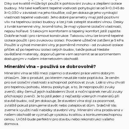
Díky své kvalitě může být použit k pohlcování zvuku a zlepšení izolace
budovy. Má také koeficient tepelné vodivosti pohybující se od λ=0,045 do
λ=0,030 v závislosti na jeho tloušťce, což jen dokazuje jeho vynikající
vlastnosti tepelné vodivosti. Jeho dobré parametry mají jistě pozitivní
vliv na tepelnou izolaci budovy a lze ji tak zateplit stavební vlnou. Desky
z tvrdé kamenné vlny, kromě toho, že mají výborné izolační vlastnosti,
nejsou hořlavé. S takovým komfortem si tepelný komfort jistě zajistíte.
Dobře se hodí i pro rámové konstrukce. Takovou vlnu lze kromě tepelné
izolace použít i pro zvukovou izolaci. Povolené užitečné zatížení je 5 kPa.
Použití a výhod minerální vlny je poměrně mnoho - od zvukové izolace
příček až po tepelnou izolaci celých budov, takže pokud hledáte
osvědčené materiály, doporučujeme vám seznámit se se sortimentem
dostupným v našem internetovém obchodě.
Minerální vlna – používá se dobrovolně?
Minerální vlna se těší mezi zájemci o stavební práce velmi dobrým
ohlasům. Jde o produkt, po kterém neustále roste poptávka. Je ceněn
pro své izolační vlastnosti a schopnost pohlcovat zvuk. Lidé si vlnu chválí
pro tepelnou pohodu, kterou poskytuje, a to, že nepropouští zvuky
zvenčí, díky čemuž jejich každodenní život a noční spánek neruší zvuky
přicházející zvenčí. Je to jistě jeden z nejčastěji volených materiálů při
stavbě budov, což jen dokazuje, že stavební vlna stojí za pozornost,
zvláště pokud plánujeme stavět nebo zateplovat dům. Srdečně Vás
zveme k využití naší nabídky stavební vlny. Minerální vlna prodávaná v
našem obchodě se vyznačuje vysokou kvalitou a konkurenceschopnou
cenou. Určitě bude perfektní pro stavbu nebo rekonstrukci vašeho
domova.