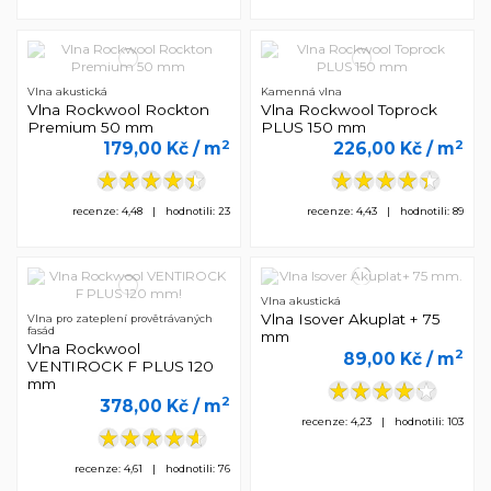
Vlna akustická
Kamenná vlna
Vlna Rockwool Rockton
Vlna Rockwool Toprock
Premium 50 mm
PLUS 150 mm
2
2
179,00 Kč
/ m
226,00 Kč
/ m
recenze: 4,48 | hodnotili: 23
recenze: 4,43 | hodnotili: 89
Vlna akustická
Vlna Isover Akuplat + 75
Vlna pro zateplení provětrávaných
fasád
mm
Vlna Rockwool
2
89,00 Kč
/ m
VENTIROCK F PLUS 120
mm
2
378,00 Kč
/ m
recenze: 4,23 | hodnotili: 103
recenze: 4,61 | hodnotili: 76