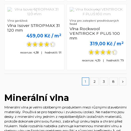
Vlna garážová
Vlna pro zateplení provětrávaných
fasád
Vlna Isover STROPMAX 31
Vlna Rockwool
120 mm
VENTIROCK F PLUS 100
2
459,00 Kč
/ m
mm
2
319,00 Kč
/ m
recenze: 4,38 | hodnotili: 91
recenze: 4,39 | hodnotili: 79
1
2
3
8
Minerální vlna
Minerální vlna je velmi oblíbeným produktem mezi různými stavebními
materiály. Používá se pro tepelnou i zvukovou izolaci. Ne nadarmo jsou
desky z minerální vlny jedním z nejoblíbenějších izolačních materiálů,
protože dokonale plní svou funkci, zabraňují úniku tepla a chrání před
hlukem. Naše rozsáhlá nabídka zahrnuje kamennou minerální vlnu a
skelnou vlnu se širokým spektrem použití a různými koeficienty λ, od