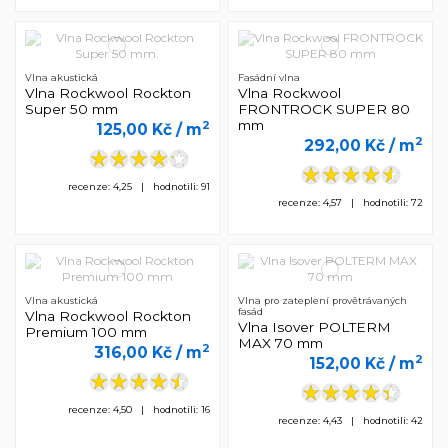
Vlna akustická
Fasádní vlna
Vlna Rockwool Rockton
Vlna Rockwool
Super 50 mm
FRONTROCK SUPER 80
mm
2
125,00 Kč
/ m
2
292,00 Kč
/ m
recenze: 4,25 | hodnotili: 91
recenze: 4,57 | hodnotili: 72
Vlna akustická
Vlna pro zateplení provětrávaných
fasád
Vlna Rockwool Rockton
Vlna Isover POLTERM
Premium 100 mm
MAX 70 mm
2
316,00 Kč
/ m
2
152,00 Kč
/ m
recenze: 4,50 | hodnotili: 16
recenze: 4,43 | hodnotili: 42