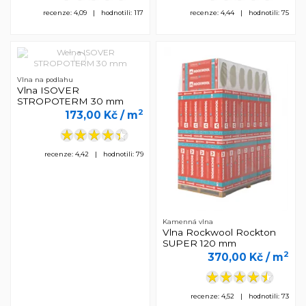
recenze: 4,09 | hodnotili: 117
recenze: 4,44 | hodnotili: 75
Vlna na podlahu
Vlna ISOVER
STROPOTERM 30 mm
2
173,00 Kč
/ m
recenze: 4,42 | hodnotili: 79
Kamenná vlna
Vlna Rockwool Rockton
SUPER 120 mm
2
370,00 Kč
/ m
recenze: 4,52 | hodnotili: 73