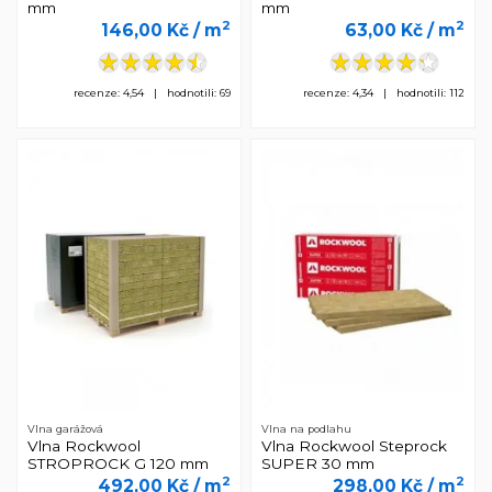
mm
mm
2
2
146,00 Kč
/ m
63,00 Kč
/ m
recenze: 4,54 | hodnotili: 69
recenze: 4,34 | hodnotili: 112
Vlna garážová
Vlna na podlahu
Vlna Rockwool
Vlna Rockwool Steprock
STROPROCK G 120 mm
SUPER 30 mm
2
2
492,00 Kč
/ m
298,00 Kč
/ m