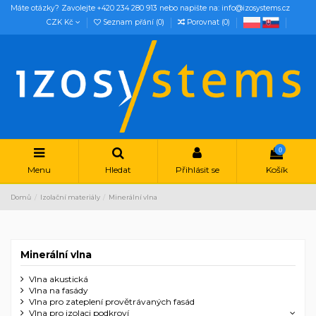
Máte otázky? Zavolejte +420 234 280 913 nebo napište na: info@izosystems.cz
CZK Kč
Seznam přání (
0
)
Porovnat (
0
)
0
Menu
Hledat
Přihlásit se
Košík
Domů
Izolační materiály
Minerální vlna
Minerální vlna
Vlna akustická
Vlna na fasády
Vlna pro zateplení provětrávaných fasád
Vlna pro izolaci podkroví