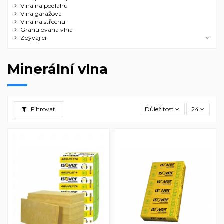
Vlna na podlahu
Vlna garážová
Vlna na střechu
Granulovaná vlna
Zbývající
Minerální vlna
Filtrovat
Důležitost
24