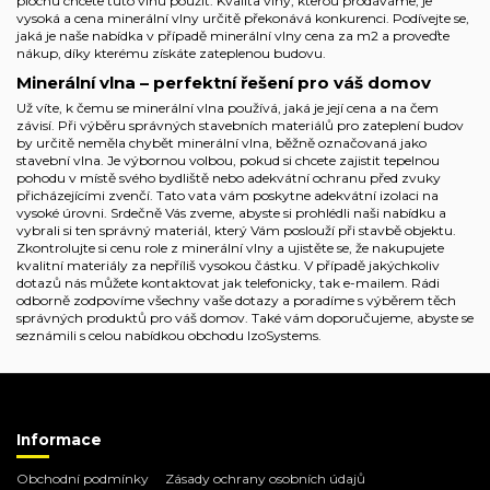
plochu chcete tuto vlnu použít. Kvalita vlny, kterou prodáváme, je
vysoká a cena minerální vlny určitě překonává konkurenci. Podívejte se,
jaká je naše nabídka v případě minerální vlny cena za m2 a proveďte
nákup, díky kterému získáte zateplenou budovu.
Minerální vlna – perfektní řešení pro váš domov
Už víte, k čemu se minerální vlna používá, jaká je její cena a na čem
závisí. Při výběru správných stavebních materiálů pro zateplení budov
by určitě neměla chybět minerální vlna, běžně označovaná jako
stavební vlna. Je výbornou volbou, pokud si chcete zajistit tepelnou
pohodu v místě svého bydliště nebo adekvátní ochranu před zvuky
přicházejícími zvenčí. Tato vata vám poskytne adekvátní izolaci na
vysoké úrovni. Srdečně Vás zveme, abyste si prohlédli naši nabídku a
vybrali si ten správný materiál, který Vám poslouží při stavbě objektu.
Zkontrolujte si cenu role z minerální vlny a ujistěte se, že nakupujete
kvalitní materiály za nepříliš vysokou částku. V případě jakýchkoliv
dotazů nás můžete kontaktovat jak telefonicky, tak e-mailem. Rádi
odborně zodpovíme všechny vaše dotazy a poradíme s výběrem těch
správných produktů pro váš domov. Také vám doporučujeme, abyste se
seznámili s celou nabídkou obchodu IzoSystems.
Informace
Obchodní podmínky
Zásady ochrany osobních údajů