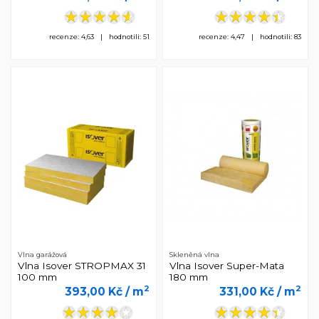
recenze: 4,63 | hodnotili: 51
recenze: 4,47 | hodnotili: 83
Vlna garážová
Skleněná vlna
Vlna Isover STROPMAX 31
Vlna Isover Super-Mata
100 mm
180 mm
2
2
393,00 Kč
/ m
331,00 Kč
/ m