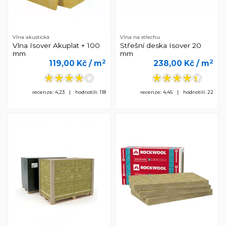
Vlna akustická
Vlna na střechu
Vlna Isover Akuplat + 100
Střešní deska Isover 20
mm
mm
2
2
119,00 Kč
/ m
238,00 Kč
/ m
recenze: 4,23 | hodnotili: 118
recenze: 4,45 | hodnotili: 22