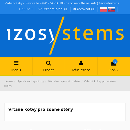
Máte otázky? Zavolejte +420 234 280 913 nebo napište na: info@izosystems.cz
CZK Kč
Seznam přání (
0
)
Porovnat (
0
)
0
Menu
Hledat
Přihlásit se
Košík
Domů
Upevňovací systémy
Třívrstvé upevnění stěn
Vrtané kotvy pro zděné
stěny
Vrtané kotvy pro zděné stěny