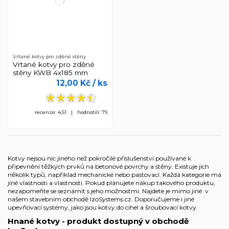
Vrtané kotvy pro zděné stěny
Vrtané kotvy pro zděné
stěny KWB 4x185 mm
12,00 Kč
/ ks
recenze: 4,51 | hodnotili: 79
Kotvy nejsou nic jiného než pokročilé příslušenství používané k
připevnění těžkých prvků na betonové povrchy a stěny. Existuje jich
několik typů, například mechanické nebo pastovací. Každá kategorie má
jiné vlastnosti a vlastnosti. Pokud plánujete nákup takového produktu,
nezapomeňte se seznámit s jeho možnostmi. Najdete je mimo jiné: v
našem stavebním obchodě IzoSystems.cz. Doporučujeme i jiné
upevňovací systémy
, jako jsou
kotvy do cihel
a
šroubovací kotvy
.
Hnané kotvy - produkt dostupný v obchodě