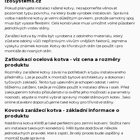
IzoSystems.cz
Pokud plánujete instalaci ražené kotvy, nezapomeňte věnovat
pozornost typu povrchu, na který bude výrobek instalován. Správná
volba nástěnné kotvy je velmi důležitým prvkem, protože samotný spoj
musí být vysoce flexibilní. Celá konstrukce musí umožnit volné působení
jednotlivých vrstev stěny.
Zarážecí kotva by měla být vyrobena z odolného materiálu, který
zůstane odolný vůči nepříznivým vlivům vnějších faktorů, zejména
výskytu známek koroze. Kotvy do třívrstvých stěn lze použít i pro
montáže do nosných stěn.
Zatloukací ocelová kotva - viz cena a rozměry
produktu
Rozměry zarážené kotvy závisí na potřebách a typu instalovaného
předmětu. Lze je použít k montáži bytové architektury a dokonce i
tyčových základů. Tento typ upevnění je schopen odolat i velmi
těžkému zatížení, takže je můžete použít k instalaci dřeva i oceli. Před
zakoupením tohoto příslušenství si ověřte jeho možnosti a parametry
nosnosti, abyste si mohli vybrat správný model stěnových kotev. Jako
online stavební
doporučujeme také
kotvy pro třívrstvé stěny
.
Kovová zarážecí kotva - základní informace o
produktu
Nástěnná kotva KWB je také perfektní pro zemní kotvení. Složitá není
ani instalace takových konektorů. Měli byste dodržovat několik
jednoduchých pravidel, která zajistí, že celý proces bude úspěšný a
montáž bude správná.