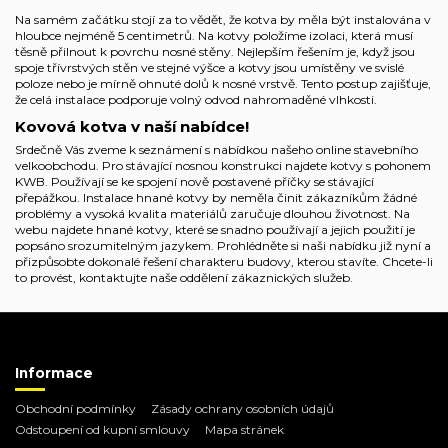
Na samém začátku stojí za to vědět, že kotva by měla být instalována v
hloubce nejméně 5 centimetrů. Na kotvy položíme izolaci, která musí
těsně přilnout k povrchu nosné stěny. Nejlepším řešením je, když jsou
spoje třívrstvých stěn ve stejné výšce a kotvy jsou umístěny ve svislé
poloze nebo je mírně ohnuté dolů k nosné vrstvě. Tento postup zajišťuje,
že celá instalace podporuje volný odvod nahromaděné vlhkosti.
Kovová kotva v naší nabídce!
Srdečně Vás zveme k seznámení s nabídkou našeho online stavebního
velkoobchodu. Pro stávající nosnou konstrukci najdete kotvy s pohonem
KWB. Používají se ke spojení nově postavené příčky se stávající
přepážkou. Instalace hnané kotvy by neměla činit zákazníkům žádné
problémy a vysoká kvalita materiálů zaručuje dlouhou životnost. Na
webu najdete hnané kotvy, které se snadno používají a jejich použití je
popsáno srozumitelným jazykem. Prohlédněte si naši nabídku již nyní a
přizpůsobte dokonalé řešení charakteru budovy, kterou stavíte. Chcete-li
to provést, kontaktujte naše oddělení zákaznických služeb.
Informace
Obchodní podmínky
Zásady ochrany osobních údajů
Odstoupení od kupní smlouvy
Mapa stránek