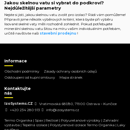
Jakou skelnou vatu si vybrat do podkroví?
Nejdůležitější parametry
Nejste si jisti, jakou skelnou vatu zvolit pro izolaci? Rádi vám pomůžeme!
Připravili jsme několik výběrových kritérií, která byste při výběru
lisované skelné vaty měli rozhodně zohlednit. Pokud potřebujete
minerální skelnou vatu šitou na míru vašim individuálním potřebám,
určitě navštivte naši
stavební prodejnu
!
Informace
Obchodní podmínky
Zásady ochrany osobních údajů
Odstoupení od kupní smlouvy
Mapa stránek
Kontaktujte
nás
IzoSystems.CZ
Vratimovská 681/80, 71900 Ostrava – Kunčice
+420 234 280 913
info@izosystems.cz
Termo Organika
|
Spax
|
Recticel
|
Polyuretanové výrobky
|
Zahradní
výstavba
|
Tepelná izolace
|
Polystyrenové izolace Termo Organika
|
Laky
na dřevo