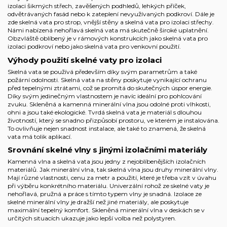
izolaci šikmých střech, zavěšených podhledů, lehkých příček,
odvětrávaných fasád nebo k zateplení nevyužívaných podkroví. Dále je
zde skelná vata pro strop, vnější stěny a skelná vata pro izolaci střechy.
Námi nabízená nehořlavá skelná vata má skutečně široké uplatnění.
Obzvláště oblíbený je v rámových konstrukcích jako skelná vata pro
izolaci podkroví nebo jako skelná vata pro venkovní použití.
Výhody použití skelné vaty pro izolaci
Skelná vata se používá především díky svým parametrům a také
požární odolnosti. Skelná vata na stěny poskytuje vynikající ochranu
před tepelnými ztrátami, což se promítá do skutečných úspor energie.
Díky svým jedinečným vlastnostem je navíc ideální pro pohlcování
zvuku. Skleněná a kamenná minerální vlna jsou odolné proti vlhkosti,
ohni a jsou také ekologické. Tvrdá skelná vata je materiál s dlouhou
životností, který se snadno přizpůsobí prostoru, ve kterém je instalována.
To ovlivňuje nejen snadnost instalace, ale také to znamená, že skelná
vata má tolik aplikací.
Srovnání skelné vlny s jinými izolačními materiály
Kamenná vlna a skelná vata jsou jedny z nejoblíbenějších izolačních
materiálů. Jak minerální vlna, tak skelná vlna jsou druhy minerální vlny.
Mají různé vlastnosti, cenu za metr a použití, které je třeba vzít v úvahu
při výběru konkrétního materiálu. Univerzální rohož ze skelné vaty je
nehořlavá, pružná a práce s tímto typem vlny je snadná. Izolace ze
skelné minerální vlny je dražší než jiné materiály, ale poskytuje
maximální tepelný komfort. Skleněná minerální vlna v deskách se v
určitých situacích ukazuje jako lepší volba než polystyren.