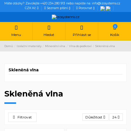
Máte otázky? Zavolejte +420 234 280 913 nebo napište na: info@izosystems.cz
CZK Kč
Seznam přání (
)
Porovnat (
)
0
Menu
Hledat
Přihlásit se
Košík
Domů
Izolační materiály
Minerální vlna
Vlna do podkroví
Skleněná vlna
Skleněná vlna
Skleněná vlna
Filtrovat
Důležitost
24