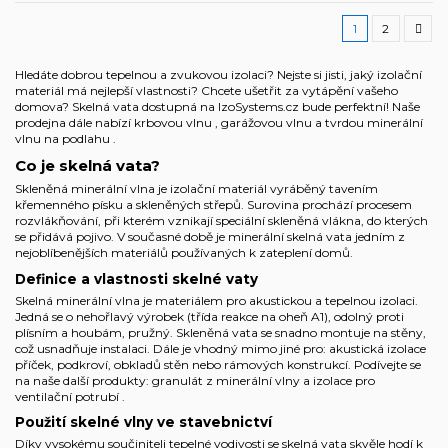
1
2
Hledáte dobrou tepelnou a zvukovou izolaci? Nejste si jisti, jaký izolační
materiál má nejlepší vlastnosti? Chcete ušetřit za vytápění vašeho
domova? Skelná vata dostupná na IzoSystems.cz bude perfektní! Naše
prodejna dále nabízí
krbovou vlnu
,
garážovou vlnu
a
tvrdou minerální
vlnu na podlahu
.
Co je skelná vata?
Skleněná minerální vlna je izolační materiál vyráběný tavením
křemenného písku a skleněných střepů. Surovina prochází procesem
rozvlákňování, při kterém vznikají speciální skleněná vlákna, do kterých
se přidává pojivo. V současné době je minerální skelná vata jedním z
nejoblíbenějších materiálů používaných k zateplení domů.
Definice a vlastnosti skelné vaty
Skelná minerální vlna je materiálem pro akustickou a tepelnou izolaci.
Jedná se o nehořlavý výrobek (třída reakce na oheň A1), odolný proti
plísním a houbám, pružný. Skleněná vata se snadno montuje na stěny,
což usnadňuje instalaci. Dále je vhodný mimo jiné pro: akustická izolace
příček, podkroví, obkladů stěn nebo rámových konstrukcí. Podívejte se
na naše další produkty:
granulát z minerální vlny
a
izolace pro
ventilační potrubí
.
Použití skelné vlny ve stavebnictví
Díky vysokému součiniteli tepelné vodivosti se skelná vata skvěle hodí k