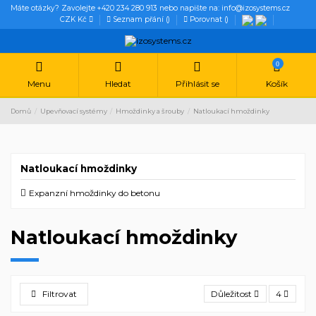
Máte otázky? Zavolejte +420 234 280 913 nebo napište na: info@izosystems.cz
CZK Kč
Seznam přání (
)
Porovnat (
)
0
Menu
Hledat
Přihlásit se
Košík
Domů
Upevňovací systémy
Hmoždinky a šrouby
Natloukací hmoždinky
Natloukací hmoždinky
Expanzní hmoždinky do betonu
Natloukací hmoždinky
Filtrovat
Důležitost
4