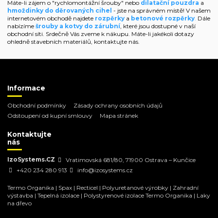
Máte-li zájem o "rychlomontážní šrouby" nebo
dilatační pouzdra
a
hmoždinky do děrovaných cihel
- jste na správném místě! V našem
internetovém obchodě najdete
rozpěrky
a
betonové rozpěrky
.
Dále
nabízíme
šrouby a kotvy do zárubní
, které jsou dostupné v naší
obchodní síti. Srdečně Vás zveme k nákupu. Máte-li jakékoli dotazy
ohledně stavebních materiálů, kontaktujte nás.
Informace
Obchodní podmínky
Zásady ochrany osobních údajů
Odstoupení od kupní smlouvy
Mapa stránek
Kontaktujte
nás
IzoSystems.CZ
Vratimovská 681/80, 71900 Ostrava – Kunčice
+420 234 280 913
info@izosystems.cz
Termo Organika
|
Spax
|
Recticel
|
Polyuretanové výrobky
|
Zahradní
výstavba
|
Tepelná izolace
|
Polystyrenové izolace Termo Organika
|
Laky
na dřevo