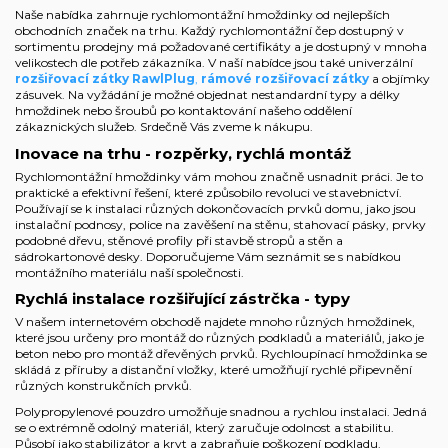
Naše nabídka zahrnuje rychlomontážní hmoždinky od nejlepších
obchodních značek na trhu. Každý rychlomontážní čep dostupný v
sortimentu prodejny má požadované certifikáty a je dostupný v mnoha
velikostech dle potřeb zákazníka. V naší nabídce jsou také univerzální
rozšiřovací zátky RawlPlug
,
rámové rozšiřovací zátky
a
objímky
zásuvek
. Na vyžádání je možné objednat nestandardní typy a délky
hmoždinek nebo šroubů po kontaktování
našeho oddělení
zákaznických služeb. Srdečně Vás zveme k nákupu.
Inovace na trhu - rozpěrky, rychlá montáž
Rychlomontážní hmoždinky vám mohou značně usnadnit práci. Je to
praktické a efektivní řešení, které způsobilo revoluci ve stavebnictví.
Používají se k instalaci různých dokončovacích prvků domu, jako jsou
instalační podnosy, police na zavěšení na stěnu, stahovací pásky, prvky
podobné dřevu, stěnové profily při stavbě stropů a stěn a
sádrokartonové desky. Doporučujeme Vám seznámit se s nabídkou
montážního materiálu naší společnosti.
Rychlá instalace rozšiřující zástrčka - typy
V našem internetovém obchodě najdete mnoho různých hmoždinek,
které jsou určeny pro montáž do různých podkladů a materiálů, jako je
beton nebo pro montáž dřevěných prvků. Rychloupínací hmoždinka se
skládá z příruby a distanční vložky, které umožňují rychlé připevnění
různých konstrukčních prvků.
Polypropylenové pouzdro umožňuje snadnou a rychlou instalaci. Jedná
se o extrémně odolný materiál, který zaručuje odolnost a stabilitu.
Působí jako stabilizátor a kryt a zabraňuje poškození podkladu.