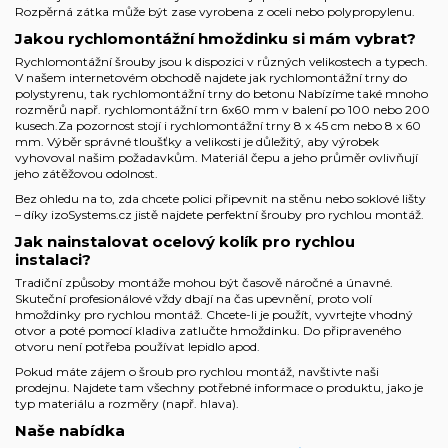
Rozpěrná zátka může být zase vyrobena z oceli nebo polypropylenu.
Jakou rychlomontážní hmoždinku si mám vybrat?
Rychlomontážní šrouby jsou k dispozici v různých velikostech a typech.
V našem internetovém obchodě najdete jak rychlomontážní trny do
polystyrenu, tak rychlomontážní trny do betonu Nabízíme také mnoho
rozměrů např. rychlomontážní trn 6x60 mm v balení po 100 nebo 200
kusech.Za pozornost stojí i rychlomontážní trny 8 x 45 cm nebo 8 x 60
mm. Výběr správné tloušťky a velikosti je důležitý, aby výrobek
vyhovoval našim požadavkům. Materiál čepu a jeho průměr ovlivňují
jeho zátěžovou odolnost.
Bez ohledu na to, zda chcete polici připevnit na stěnu nebo soklové lišty
– díky izoSystems.cz jistě najdete perfektní šrouby pro rychlou montáž.
Jak nainstalovat ocelový kolík pro rychlou
instalaci?
Tradiční způsoby montáže mohou být časově náročné a únavné.
Skuteční profesionálové vždy dbají na čas upevnění, proto volí
hmoždinky pro rychlou montáž. Chcete-li je použít, vyvrtejte vhodný
otvor a poté pomocí kladiva zatlučte hmoždinku. Do připraveného
otvoru není potřeba používat lepidlo apod.
Pokud máte zájem o šroub pro rychlou montáž, navštivte naši
prodejnu. Najdete tam všechny potřebné informace o produktu, jako je
typ materiálu a rozměry (např. hlava).
Naše nabídka