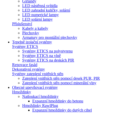
Girlandy
LED nástěnná svítidla
LED zahradní kuličky, solární
LED numerické lampy
LED solární lampy
Příslušenství
Kabely a kabely
Plechovky
Armatury pro montážní plechovky
Tepelně izolační systémy
Systémy ETICS
Systémy ETICS na polystyrenu
Systémy ETICS na vlně
Systémy ETICS na deskách PIR
Renovace fasád
Dekorativní systémy
Systémy zateplení vnitřních stěn
Zateplení vnitřních stěn pomocí desek PUR, PIR
Zateplení vnitřních stěn pomocí minerální vlny
Obecné upevňovací systémy
Hmoždinky
Natloukací hmoždinky
Expanzní hmoždinky do betonu
Hmoždinky RawlPlug
Expanzní hmoždinky do dutých cihel