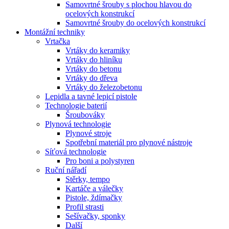
Samovrtné šrouby s plochou hlavou do
ocelových konstrukcí
Samovrtné šrouby do ocelových konstrukcí
Montážní techniky
Vrtačka
Vrtáky do keramiky
Vrtáky do hliníku
Vrtáky do betonu
Vrtáky do dřeva
Vrtáky do železobetonu
Lepidla a tavné lepicí pistole
Technologie baterií
Šroubováky
Plynová technologie
Plynové stroje
Spotřební materiál pro plynové nástroje
Síťová technologie
Pro boni a polystyren
Ruční nářadí
Stěrky, tempo
Kartáče a válečky
Pistole, ždímačky
Profil strasti
Sešívačky, sponky
Další