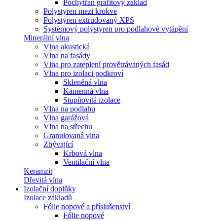
Pochytřan grafitový základ
Polystyren mezi krokve
Polystyren extrudovaný XPS
Systémový polystyren pro podlahové vytápění
Minerální vlna
Vlna akustická
Vlna na fasády
Vlna pro zateplení provětrávaných fasád
Vlna pro izolaci podkroví
Skleněná vlna
Kamenná vlna
Stupňovitá izolace
Vlna na podlahu
Vlna garážová
Vlna na střechu
Granulovaná vlna
Zbývající
Krbová vlna
Ventilační vlna
Keramzit
Dřevitá vlna
Izolační doplňky
Izolace základů
Fólie nopové a příslušenství
Fólie nopové