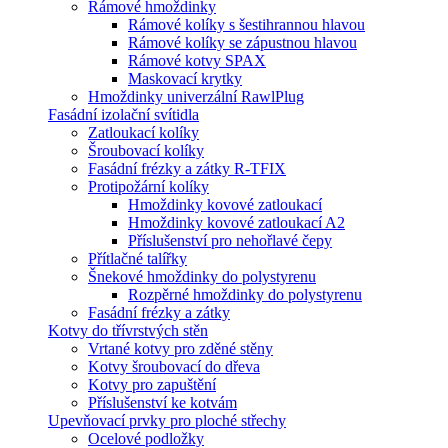
Rámové hmoždinky
Rámové kolíky s šestihrannou hlavou
Rámové kolíky se zápustnou hlavou
Rámové kotvy SPAX
Maskovací krytky
Hmoždinky univerzální RawlPlug
Fasádní izolační svítidla
Zatloukací kolíky
Šroubovací kolíky
Fasádní frézky a zátky R-TFIX
Protipožární kolíky
Hmoždinky kovové zatloukací
Hmoždinky kovové zatloukací A2
Příslušenství pro nehořlavé čepy
Přítlačné talířky
Šnekové hmoždinky do polystyrenu
Rozpěrné hmoždinky do polystyrenu
Fasádní frézky a zátky
Kotvy do třívrstvých stěn
Vrtané kotvy pro zděné stěny
Kotvy šroubovací do dřeva
Kotvy pro zapuštění
Příslušenství ke kotvám
Upevňovací prvky pro ploché střechy
Ocelové podložky