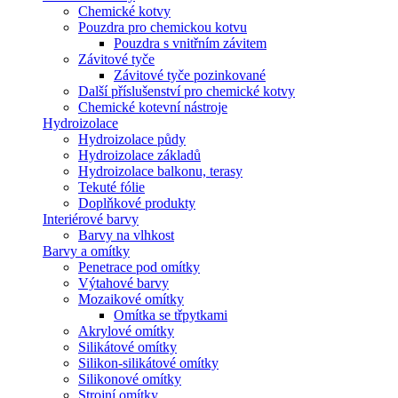
Chemické kotvy
Pouzdra pro chemickou kotvu
Pouzdra s vnitřním závitem
Závitové tyče
Závitové tyče pozinkované
Další příslušenství pro chemické kotvy
Chemické kotevní nástroje
Hydroizolace
Hydroizolace půdy
Hydroizolace základů
Hydroizolace balkonu, terasy
Tekuté fólie
Doplňkové produkty
Interiérové barvy
Barvy na vlhkost
Barvy a omítky
Penetrace pod omítky
Výtahové barvy
Mozaikové omítky
Omítka se třpytkami
Akrylové omítky
Silikátové omítky
Silikon-silikátové omítky
Silikonové omítky
Strojní omítky