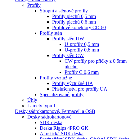
Profily
Stropní a stěnové profily
Profily plechů 0,5 mm
Profily plechů 0,6 mm
Profilové konektory CD 60
Profily stěn
Profily stěn UW
U-profily 0,5 mm
U-profily 0,6 mm
Profily stěn CW
CW profily pro příčky z 0,5mm
plechu
Profily C 0,6 mm
Profily výztužné
Profily výztužné UA
Příslušenství pro profily UA
Specializované profily
Úhly
Lamely typu J
Desky sádrokartonové, Fermacell a OSB
Desky sádrokartonové
SDK deska
Deska Rigips 4PRO GK
Akustická SDK deska