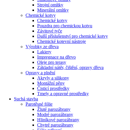
Strojní omítky
Minerální omítky
Chemické kotvy
Chemické kotvy
Pouzdra pro chemickou kotvu
Závitové tyče
Další příslušenství pro chemické kotvy
Chemické kotevní nástroje
Výrobky ze dřeva
Lakiery
Impregnace na dřevo
Oleje pro terasy
Základní nátěr, čištění, opravy dřeva
Opravy a plnění
Akryly a silikony
Montážní pěny
Čisticí prostředky
Tmely a opravné prostředky
Suchá stavba
Parotěsné fólie
Žluté parozábrany
Modré parozábrany
Hliníkové parozábrany
Chytré parozábrany