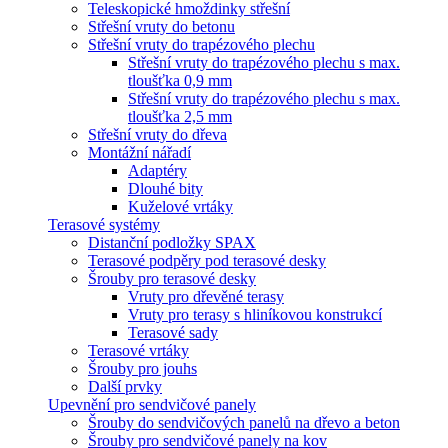
Teleskopické hmoždinky střešní
Střešní vruty do betonu
Střešní vruty do trapézového plechu
Střešní vruty do trapézového plechu s max.
tloušťka 0,9 mm
Střešní vruty do trapézového plechu s max.
tloušťka 2,5 mm
Střešní vruty do dřeva
Montážní nářadí
Adaptéry
Dlouhé bity
Kuželové vrtáky
Terasové systémy
Distanční podložky SPAX
Terasové podpěry pod terasové desky
Šrouby pro terasové desky
Vruty pro dřevěné terasy
Vruty pro terasy s hliníkovou konstrukcí
Terasové sady
Terasové vrtáky
Šrouby pro jouhs
Další prvky
Upevnění pro sendvičové panely
Šrouby do sendvičových panelů na dřevo a beton
Šrouby pro sendvičové panely na kov