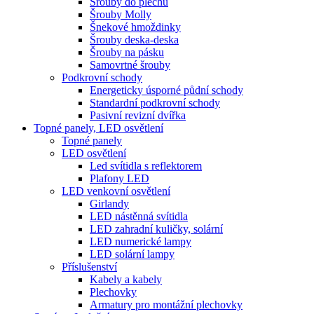
Šrouby do plechu
Šrouby Molly
Šnekové hmoždinky
Šrouby deska-deska
Šrouby na pásku
Samovrtné šrouby
Podkrovní schody
Energeticky úsporné půdní schody
Standardní podkrovní schody
Pasivní revizní dvířka
Topné panely, LED osvětlení
Topné panely
LED osvětlení
Led svítidla s reflektorem
Plafony LED
LED venkovní osvětlení
Girlandy
LED nástěnná svítidla
LED zahradní kuličky, solární
LED numerické lampy
LED solární lampy
Příslušenství
Kabely a kabely
Plechovky
Armatury pro montážní plechovky