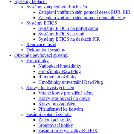
Systémy Izolační
Systémy zateplení vnitřních stěn
Zateplení vnitřních stěn pomocí desek PUR, PIR
Zateplení vnitřních stěn pomocí minerální vlny
Systémy ETICS
Systémy ETICS na polystyrenu
Systémy ETICS na vlně
Systémy ETICS na deskách PIR
Renovace fasád
Dekorativní systémy
Obecné upevňovací systémy
Hmoždinky
Natloukací hmoždinky
Hmoždinky RawlPlug
Rámové hmoždinky
Hmoždinky univerzální RawlPlug
Kotvy do třívrstvých stěn
Vrtané kotvy pro zděné stěny
Kotvy šroubovací do dřeva
Kotvy pro zapuštění
Příslušenství ke kotvám
Fasádní izolační svítidla
Zatloukací kolíky
Šroubovací kolíky
Fasádní frézky a zátky R-TFIX