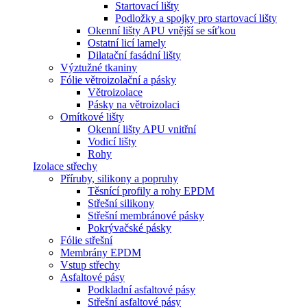
Startovací lišty
Podložky a spojky pro startovací lišty
Okenní lišty APU vnější se síťkou
Ostatní licí lamely
Dilatační fasádní lišty
Výztužné tkaniny
Fólie větroizolační a pásky
Větroizolace
Pásky na větroizolaci
Omítkové lišty
Okenní lišty APU vnitřní
Vodicí lišty
Rohy
Izolace střechy
Příruby, silikony a popruhy
Těsnící profily a rohy EPDM
Střešní silikony
Střešní membránové pásky
Pokrývačské pásky
Fólie střešní
Membrány EPDM
Vstup střechy
Asfaltové pásy
Podkladní asfaltové pásy
Střešní asfaltové pásy