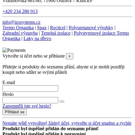
Vratimovská 681/80, 71900 Ostrava – Kunčice
+420 234 280 913
info@izosystems.cz
Termo Organika
|
Spax
|
Recticel
|
Polyuretanové výrobky
|
Zahradní výstavba
|
Tepelná izolace
|
Polystyrenové izolace Termo
Organika
|
Laky na dřevo
Copyright © IzoSystems.cz 2026. Všechna práva vyhrazena.
Vytvořte si účet nebo se přihlaste
×
Přidejte si produkty do seznamu přání, abyste si je mohli později
koupit nebo sdílet se svými přáteli
E-mail
Heslo
Zapomněli jste své heslo?
Přihlásit se
Nemáte ještě vytvořený žádný účet, vytvořte si účet snadno a rychle
Produkt byl úspěšně přidán do seznamu přání!
Produkt byl úspěšně přidán k porovnání