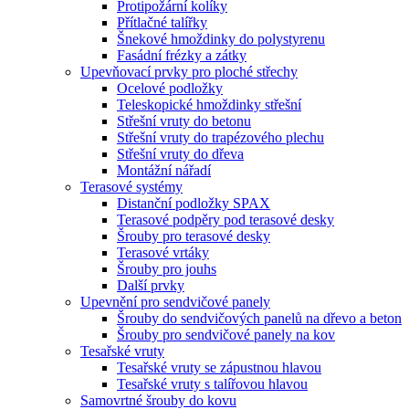
Protipožární kolíky
Přítlačné talířky
Šnekové hmoždinky do polystyrenu
Fasádní frézky a zátky
Upevňovací prvky pro ploché střechy
Ocelové podložky
Teleskopické hmoždinky střešní
Střešní vruty do betonu
Střešní vruty do trapézového plechu
Střešní vruty do dřeva
Montážní nářadí
Terasové systémy
Distanční podložky SPAX
Terasové podpěry pod terasové desky
Šrouby pro terasové desky
Terasové vrtáky
Šrouby pro jouhs
Další prvky
Upevnění pro sendvičové panely
Šrouby do sendvičových panelů na dřevo a beton
Šrouby pro sendvičové panely na kov
Tesařské vruty
Tesařské vruty se zápustnou hlavou
Tesařské vruty s talířovou hlavou
Samovrtné šrouby do kovu