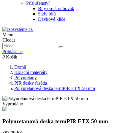
Příslušenství
Bity pro šroubovák
Sady bitů
Dávkové klíče
Menu
Hledat
Přihlásit se
0
Košík
Domů
Izolační materiály
Polyuretany
PIR desky fasáda
Polyuretanová deska termPIR ETX 50 mm
Vyprodáno
Polyuretanová deska termPIR ETX 50 mm
387,00 Kč