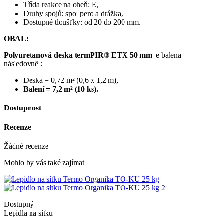
Třída reakce na oheň: E,
Druhy spojů: spoj pero a drážka,
Dostupné tloušťky: od 20 do 200 mm.
OBAL:
Polyuretanová deska
termPIR® ETX 50
mm
je balena
následovně
:
Deska = 0,72 m² (0,6 x 1,2 m),
Balení = 7,2
m²
(10 ks).
Dostupnost
Recenze
Žádné recenze
Mohlo by vás také zajímat
Dostupný
Lepidla na sítku