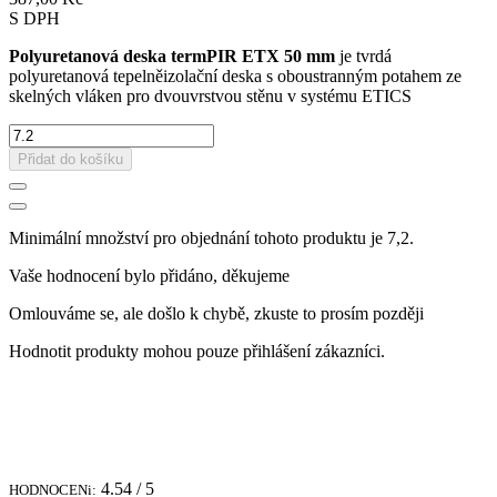
S DPH
Polyuretanová deska termPIR ETX 50 mm
je tvrdá
polyuretanová tepelněizolační deska s oboustranným potahem ze
skelných vláken pro dvouvrstvou stěnu v systému ETICS
Přidat do košíku
Minimální množství pro objednání tohoto produktu je 7,2.
Vaše hodnocení bylo přidáno, děkujeme
Omlouváme se, ale došlo k chybě, zkuste to prosím později
Hodnotit produkty mohou pouze přihlášení zákazníci.
4.54
/ 5
HODNOCENi: