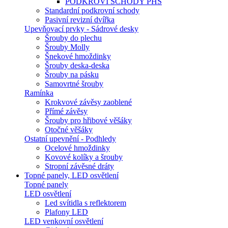
PODKROVÍ SCHODY PHS
Standardní podkrovní schody
Pasivní revizní dvířka
Upevňovací prvky - Sádrové desky
Šrouby do plechu
Šrouby Molly
Šnekové hmoždinky
Šrouby deska-deska
Šrouby na pásku
Samovrtné šrouby
Ramínka
Krokvové závěsy zaoblené
Přímé závěsy
Šrouby pro hřibové věšáky
Otočné věšáky
Ostatní upevnění - Podhledy
Ocelové hmoždinky
Kovové kolíky a šrouby
Stropní závěsné dráty
Topné panely, LED osvětlení
Topné panely
LED osvětlení
Led svítidla s reflektorem
Plafony LED
LED venkovní osvětlení