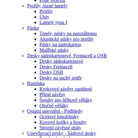
Fólie reflexní
Profily, různé lamely
Profily
Úhly
Lamely typu J
Pásku
Tmely, pásky na parozábranu
Akustické pásky pro profily
Pásky na sádrokarton
Malířské pásky
Desky sádrokartonové, Fermacell a OSB
Desky sádrokartonové
Desky Fermacell
Desky OSB
Desky na suchý potěr
Ramínka
Krokvové závěsy zaoblené
Přímé závěsy
Šrouby pro hřibové věšáky
Otočné věšáky
Ostatní upevnění - Podhledy
Ocelové hmoždinky
Kovové kolíky a šrouby
Stropní závěsné dráty
Upevňovací prvky - Sádrové desky