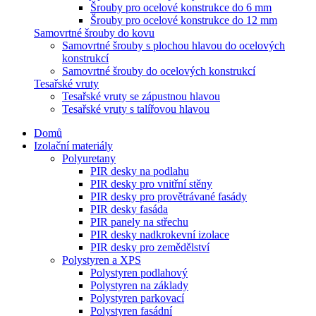
Šrouby pro ocelové konstrukce do 6 mm
Šrouby pro ocelové konstrukce do 12 mm
Samovrtné šrouby do kovu
Samovrtné šrouby s plochou hlavou do ocelových
konstrukcí
Samovrtné šrouby do ocelových konstrukcí
Tesařské vruty
Tesařské vruty se zápustnou hlavou
Tesařské vruty s talířovou hlavou
Domů
Izolační materiály
Polyuretany
PIR desky na podlahu
PIR desky pro vnitřní stěny
PIR desky pro provětrávané fasády
PIR desky fasáda
PIR panely na střechu
PIR desky nadkrokevní izolace
PIR desky pro zemědělství
Polystyren a XPS
Polystyren podlahový
Polystyren na základy
Polystyren parkovací
Polystyren fasádní