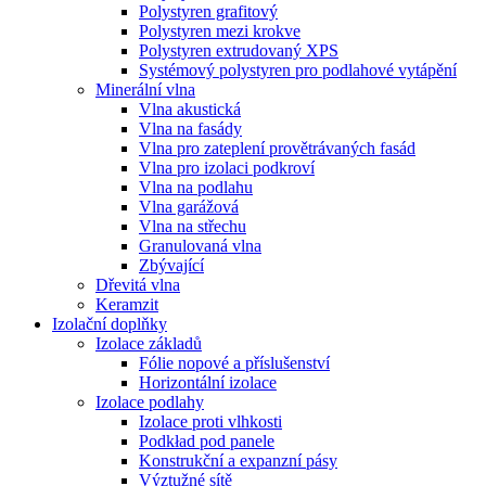
Polystyren grafitový
Polystyren mezi krokve
Polystyren extrudovaný XPS
Systémový polystyren pro podlahové vytápění
Minerální vlna
Vlna akustická
Vlna na fasády
Vlna pro zateplení provětrávaných fasád
Vlna pro izolaci podkroví
Vlna na podlahu
Vlna garážová
Vlna na střechu
Granulovaná vlna
Zbývající
Dřevitá vlna
Keramzit
Izolační doplňky
Izolace základů
Fólie nopové a příslušenství
Horizontální izolace
Izolace podlahy
Izolace proti vlhkosti
Podkład pod panele
Konstrukční a expanzní pásy
Výztužné sítě