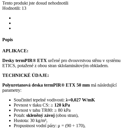
Tento produkt jste dosud nehodnotili
Hodnotili:
13
Popis
APLIKACE:
Desky termPIR® ETX
určené pro dvouvrstvou stěnu v systému
ETICS, potažené z obou stran sklolaminátovým obkladem.
TECHNICKÉ ÚDAJE:
Polyuretanová deska
termPIR® ETX 50
mm
má následující
parametry:
Součinitel tepelné vodivosti:
λ=0,027 W/mK
Pevnost v tlaku CS: ≥
120 kPa
Pevnost v tahu TR80: ≥ 80 kPa
Potah:
skleněný závoj
(obou stran),
Hustota: 30 kg/m³,
Propustnost vodní páry: μ = (90 ÷ 170),