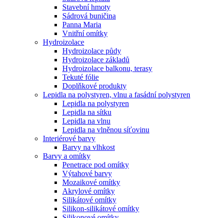
Stavební hmoty
Sádrová buničina
Panna Maria
Vnitřní omítky
Hydroizolace
Hydroizolace půdy
Hydroizolace základů
Hydroizolace balkonu, terasy
Tekuté fólie
Doplňkové produkty
Lepidla na polystyren, vlnu a fasádní polystyren
Lepidla na polystyren
Lepidla na sítku
Lepidla na vlnu
Lepidla na vlněnou síťovinu
Interiérové barvy
Barvy na vlhkost
Barvy a omítky
Penetrace pod omítky
Výtahové barvy
Mozaikové omítky
Akrylové omítky
Silikátové omítky
Silikon-silikátové omítky
Silikonové omítky