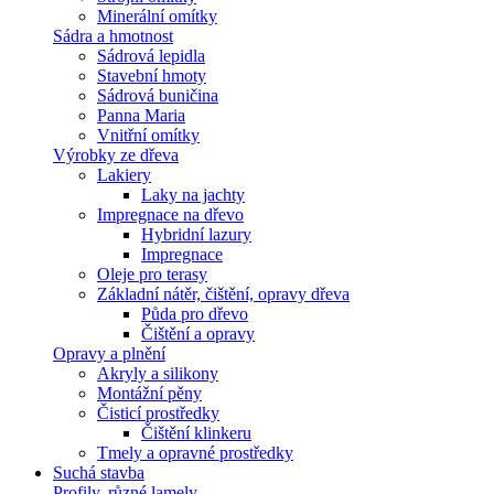
Minerální omítky
Sádra a hmotnost
Sádrová lepidla
Stavební hmoty
Sádrová buničina
Panna Maria
Vnitřní omítky
Výrobky ze dřeva
Lakiery
Laky na jachty
Impregnace na dřevo
Hybridní lazury
Impregnace
Oleje pro terasy
Základní nátěr, čištění, opravy dřeva
Půda pro dřevo
Čištění a opravy
Opravy a plnění
Akryly a silikony
Montážní pěny
Čisticí prostředky
Čištění klinkeru
Tmely a opravné prostředky
Suchá stavba
Profily, různé lamely