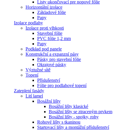
Listy ukončovací pre nopové fólie
Horizontální izolace
Základové fólie
Papy
Izolace podlahy
Izolace proti vlhkosti
Stavební fólie
PVC fólie 1,2 mm
Papy
Podkład pod panele
Konstrukční a expanzní pásy
Pásky pro stavební fólie
Okrajové pásky
Výztužné sítě
Topení
Příslušenství
Fólie pro podlahové topení
Zateplení fasády
Lití lamel
Bosážní lišty
Bosážní lišty klasické
Bosážní lišty se ztraceným prvkem
Bosážní lišty - spojky, rohy
Rohové lišty s tkaninou
Startovací lišty a montážní příslušenství