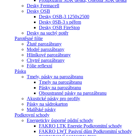
Protipožární SDK deska, Ohebná SDK deska
Desky Fermacell
Desky OSB
Desky OSB-3 1250x2500
Desky 0SB-3 s péřem
Desky OSB FireStop
Desky na suchý potěr
Parotěsné fólie
Žluté parozábrany
Modré parozábrany
Hliníkové parozábrany
Chytré parozábrany
Fólie reflexní
Pásku
Tmely, pásky na parozábranu
Tmely na parozábranu
Pásky na parozábranu
Oboustranné pásky na parozábranu
Akustické pásky pro profily
Pásky na sádrokarton
Malířské pásky
Podkrovní schody
Energeticky úsporné půdní schody
FAKRO LTK Energie Podkromitní schody
FAKRO LWT Pasivní dům Podkromitní schody