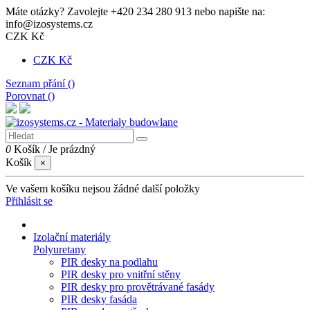
Máte otázky? Zavolejte +420 234 280 913 nebo napište na:
info@izosystems.cz
CZK Kč
CZK Kč
Seznam přání (
)
Porovnat (
)
0
Košík
/
Je prázdný
Košík
×
Ve vašem košíku nejsou žádné další položky
Přihlásit se
Izolační materiály
Polyuretany
PIR desky na podlahu
PIR desky pro vnitřní stěny
PIR desky pro provětrávané fasády
PIR desky fasáda