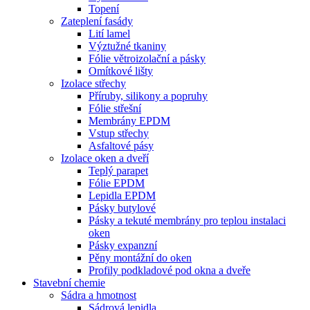
Topení
Zateplení fasády
Lití lamel
Výztužné tkaniny
Fólie větroizolační a pásky
Omítkové lišty
Izolace střechy
Příruby, silikony a popruhy
Fólie střešní
Membrány EPDM
Vstup střechy
Asfaltové pásy
Izolace oken a dveří
Teplý parapet
Fólie EPDM
Lepidla EPDM
Pásky butylové
Pásky a tekuté membrány pro teplou instalaci
oken
Pásky expanzní
Pěny montážní do oken
Profily podkladové pod okna a dveře
Stavební chemie
Sádra a hmotnost
Sádrová lepidla