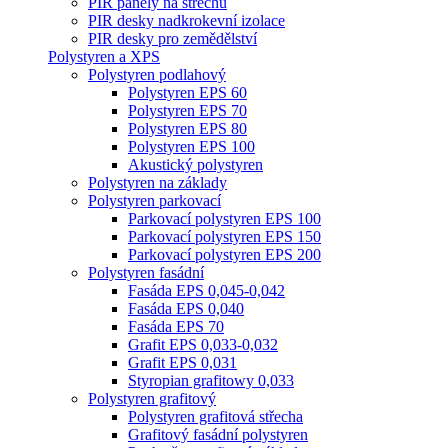
PIR panely na střechu
PIR desky nadkrokevní izolace
PIR desky pro zemědělství
Polystyren a XPS
Polystyren podlahový
Polystyren EPS 60
Polystyren EPS 70
Polystyren EPS 80
Polystyren EPS 100
Akustický polystyren
Polystyren na základy
Polystyren parkovací
Parkovací polystyren EPS 100
Parkovací polystyren EPS 150
Parkovací polystyren EPS 200
Polystyren fasádní
Fasáda EPS 0,045-0,042
Fasáda EPS 0,040
Fasáda EPS 70
Grafit EPS 0,033-0,032
Grafit EPS 0,031
Styropian grafitowy 0,033
Polystyren grafitový
Polystyren grafitová střecha
Grafitový fasádní polystyren