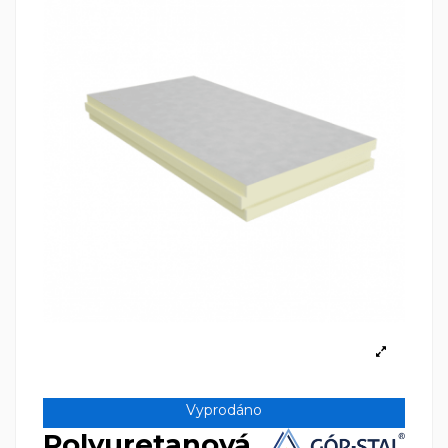
Vyprodáno
Polyuretanová