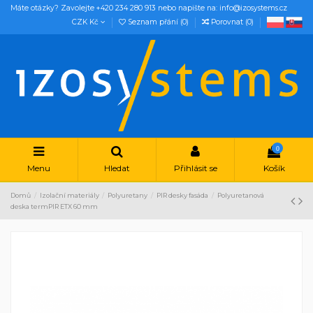
Máte otázky? Zavolejte +420 234 280 913 nebo napište na: info@izosystems.cz
CZK Kč
Seznam přání (
0
)
Porovnat (
0
)
0
Menu
Hledat
Přihlásit se
Košík
Domů
Izolační materiály
Polyuretany
PIR desky fasáda
Polyuretanová
deska termPIR ETX 60 mm