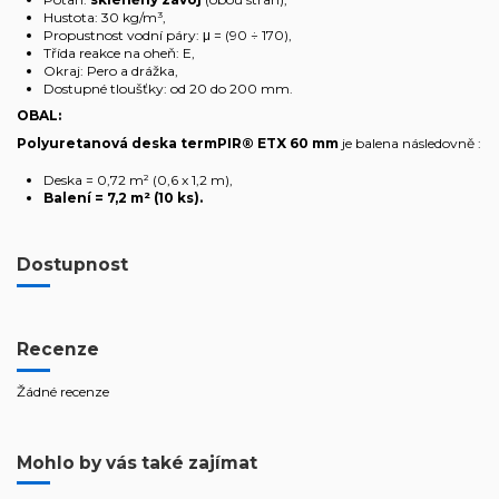
Hustota: 30 kg/m³,
Propustnost vodní páry: μ = (90 ÷ 170),
Třída reakce na oheň: E,
Okraj: Pero a drážka,
Dostupné tloušťky: od 20 do 200 mm.
OBAL:
Polyuretanová deska
termPIR® ETX 60
mm
je balena následovně
:
Deska = 0,72 m² (0,6 x 1,2 m),
Balení = 7,2
m²
(10 ks).
Dostupnost
Recenze
Žádné recenze
Mohlo by vás také zajímat