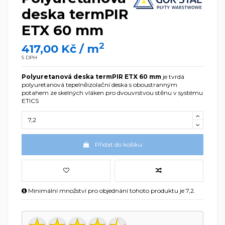
deska termPIR
ETX 60 mm
2
417,00 Kč
/ m
S DPH
Polyuretanová deska termPIR ETX 60 mm
je tvrdá
polyuretanová tepelněizolační deska s oboustranným
potahem ze skelných vláken pro dvouvrstvou stěnu v systému
ETICS
Přidat do košíku
Minimální množství pro objednání tohoto produktu je 7,2.