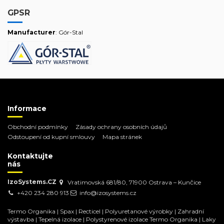
GPSR
Manufacturer
: Gór-Stal
Informace
Obchodní podmínky
Zásady ochrany osobních údajů
Odstoupení od kupní smlouvy
Mapa stránek
Kontaktujte
nás
IzoSystems.CZ
Vratimovská 681/80, 71900 Ostrava – Kunčice
+420 234 280 913
info@izosystems.cz
Termo Organika
|
Spax
|
Recticel
|
Polyuretanové výrobky
|
Zahradní
výstavba
|
Tepelná izolace
|
Polystyrenové izolace Termo Organika
|
Laky