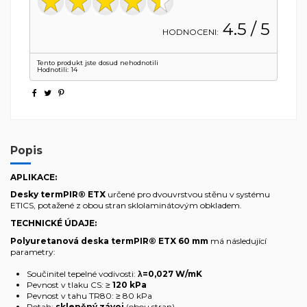
4.5
/ 5
HODNOCENI:
Tento produkt jste dosud nehodnotili
Hodnotili:
14
Popis
APLIKACE:
Desky termPIR® ETX
určené pro dvouvrstvou stěnu v systému
ETICS, potažené z obou stran sklolaminátovým obkladem.
TECHNICKÉ ÚDAJE:
Polyuretanová deska
termPIR® ETX 60
mm
má následující
parametry:
Součinitel tepelné vodivosti:
λ=0,027 W/mK
Pevnost v tlaku CS: ≥
120 kPa
Pevnost v tahu TR80: ≥ 80 kPa
Potah:
skleněný závoj
(obou stran),